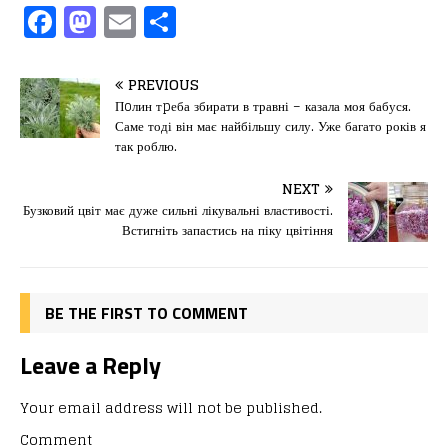
F
M
E
П
a
a
m
од
c
st
ai
іл
PREVIOUS
e
o
l
и
Пoлин тpеба збирати в травні – казала моя бабуся.
Саме тоді він має найбільшу силу. Уже багато років я
b
d
т
так роблю.
o
o
ис
NEXT
o
n
я
Бузковий цвіт має дуже сильні лікувальні властивості.
k
Встигніть запастись на піку цвітіння
BE THE FIRST TO COMMENT
Leave a Reply
Your email address will not be published.
Comment