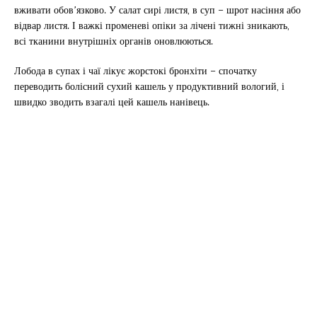
вживати обов’язково. У салат сирі листя, в суп – шрот насіння або
відвар листя. І важкі променеві опіки за лічені тижні зникають,
всі тканини внутрішніх органів оновлюються.
Лобода в супах і чаї лікує жорстокі бронхіти – спочатку
переводить болісний сухий кашель у продуктивний вологий, і
швидко зводить взагалі цей кашель нанівець.