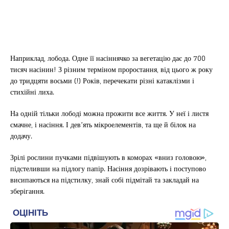
Наприклад, лобода. Одне її насіннячко за вегетацію дає до 700
тисяч насінин! З різним терміном проростання, від цього ж року
до тридцяти восьми (!) Років, перечекати різні катаклізми і
стихійні лиха.
На одній тільки лободі можна прожити все життя. У неї і листя
смачне, і насіння. І дев’ять мікроелементів, та ще й білок на
додачу.
Зрілі рослини пучками підвішують в коморах «вниз головою»,
підстеливши на підлогу папір. Насіння дозрівають і поступово
висипаються на підстилку, знай собі підмітай та закладай на
зберігання.