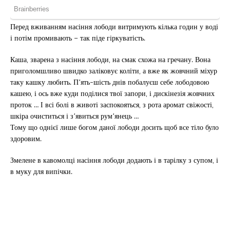
Перед вживанням насіння лободи витримують кілька годин у воді
і потім промивають – так піде гіркуватість.
Каша, зварена з насіння лободи, на смак схожа на гречану. Вона
приголомшливо швидко заліковує коліти, а вже як жовчний міхур
таку кашку любить. П’ять-шість днів побалуєш себе лободовою
кашею, і ось вже куди поділися твої запори, і дискінезія жовчних
проток … І всі болі в животі заспокояться, з рота аромат свіжості,
шкіра очиститься і з’явиться рум’янець …
Тому що однієї лише богом даної лободи досить щоб все тіло було
здоровим.
Змелене в кавомолці насіння лободи додають і в тарілку з супом, і
в муку для випічки.