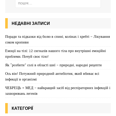
НЕДАВНІ ЗАПИСИ
Поради та підказки від болю в спині, колінах і хребті – Лікування
соком кропиви
Емоції на тілі: 12 сигналів нашого тіла про внутрішні емоційні
проблеми. Почуй своє тіло!
Як “розбити” солі в області шиї – природні, народні рецепти
Ось він! Потужний природний антибіотик, який вбиває всі
інфекції в організмі
ЧЕБРЕЦЬ + МЕД – найкращий засіб від респіраторних інфекцій і
захворювань легенів
КАТЕГОРІЇ