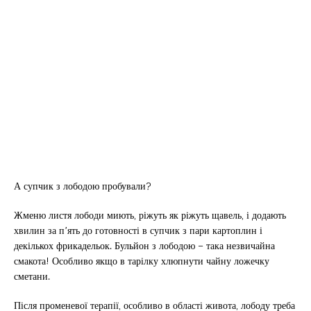
А супчик з лободою пробували?
Жменю листя лободи миють, ріжуть як ріжуть щавель, і додають
хвилин за п’ять до готовності в супчик з пари картоплин і
декількох фрикадельок. Бульйон з лободою – така незвичайна
смакота! Особливо якщо в тарілку хлюпнути чайну ложечку
сметани.
Після променевої терапії, особливо в області живота, лободу треба