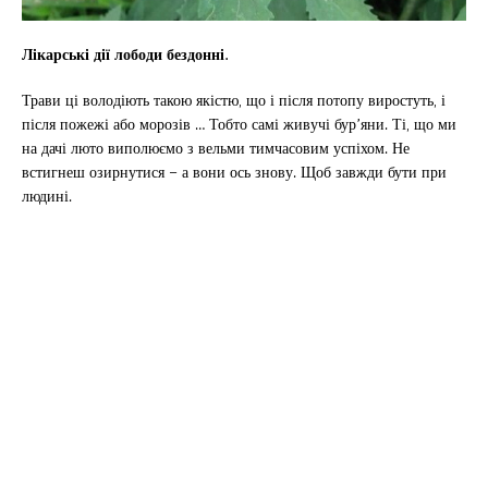
Лікарські дії лободи бездонні.
Трави ці володіють такою якістю, що і після потопу виростуть, і
після пожежі або морозів … Тобто самі живучі бур’яни. Ті, що ми
на дачі люто виполюємо з вельми тимчасовим успіхом. Не
встигнеш озирнутися – а вони ось знову. Щоб завжди бути при
людині.