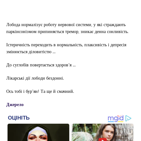
Лобода нормалізує роботу нервової системи, у які страждають
паркінсонізмом припиняється тремор, зникає денна сонливість.
Істеричність переходить в нормальність, плаксивість і депресія
змінюється діловитістю …
До суглобів повертається здоров’я …
Лікарські дії лободи бездонні.
Ось тобі і бур’ян! Та ще й смачний.
Джерело