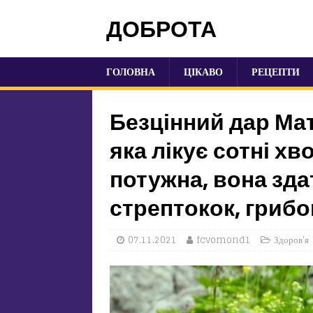
ДОБРОТА
ГОЛОВНА
ЦІКАВО
РЕЦЕПТИ
Безцінний дар Мат
яка лікує сотні х
потужна, вона зда
стрептокок, грибо
07.11.2021
fcvomond1
Здоров'я