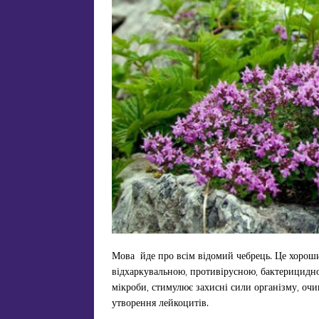
Мова йде про всім відомий чебрець. Це хороши
відхаркувальною, противірусною, бактерицидн
мікроби, стимулює захисні сили організму, очи
утворення лейкоцитів.