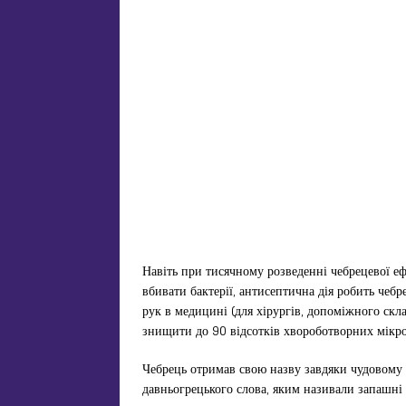
Навіть при тисячному розведенні чебрецевої еф
вбивати бактерії, антисептична дія робить чеб
рук в медицині (для хірургів, допоміжного скла
знищити до 90 відсотків хвороботворних мікро
Чебрець отримав свою назву завдяки чудовому
давньогрецького слова, яким називали запашні