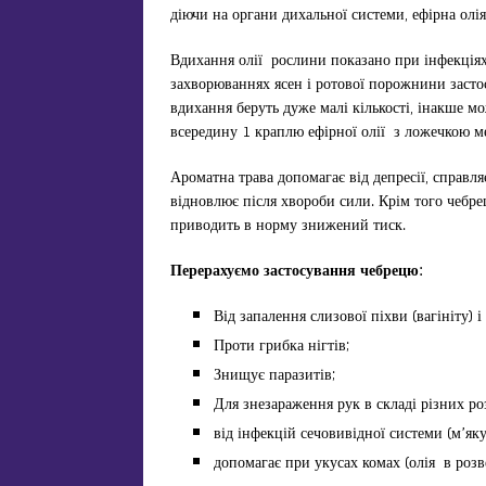
діючи на органи дихальної системи, ефірна олі
Вдихання олії рослини показано при інфекціях
захворюваннях ясен і ротової порожнини застос
вдихання беруть дуже малі кількості, інакше 
всередину 1 краплю ефірної олії з ложечкою ме
Ароматна трава допомагає від депресії, справл
відновлює після хвороби сили. Крім того чебрец
приводить в норму знижений тиск.
Перерахуємо застосування чебрецю:
Від запалення слизової піхви (вагініту) і
Проти грибка нігтів;
Знищує паразитів;
Для знезараження рук в складі різних ро
від інфекцій сечовивідної системи (м’яку
допомагає при укусах комах (олія в розв