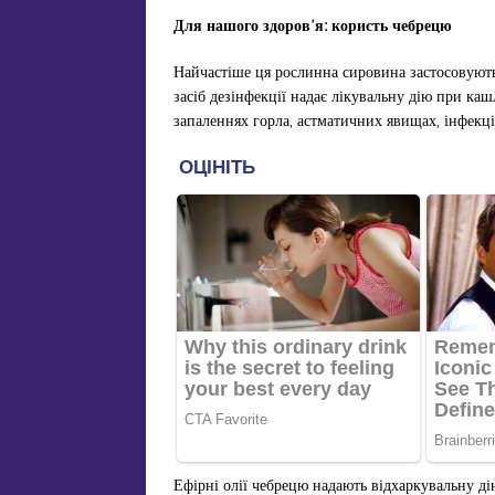
Для нашого здоров’я: користь чебрецю
Найчастіше ця рослинна сировина застосовують
засіб дезінфекції надає лікувальну дію при кашл
запаленнях горла, астматичних явищах, інфекц
Ефірні олії чебрецю надають відхаркувальну д