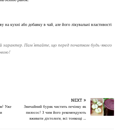
 на кухні або добавку в чай, але його лікувальні властивості
 характер. Пам’ятайте, що перед початком будь-якого
ковою!
NEXT
м! Уже
Звичайний буряк чистить печінку як
ти
пилосос! З чим його рекомендують
вживати дієтологи, всі тонкощі …