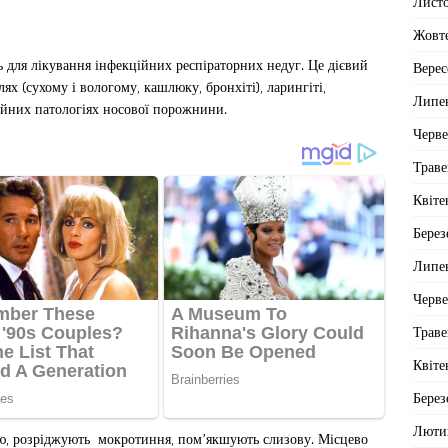
Лист
Жовт
 для лікування інфекційних респіраторних недуг. Це дієвий
Верес
ях (сухому і вологому, кашлюку, бронхіті), ларингіті,
Липе
ійних патологіях носової порожнини.
Черв
Траве
Квіте
Берез
Липе
Черв
Траве
Квіте
Берез
Люти
ію, розріджують мокротиння, пом’якшують слизову. Місцево