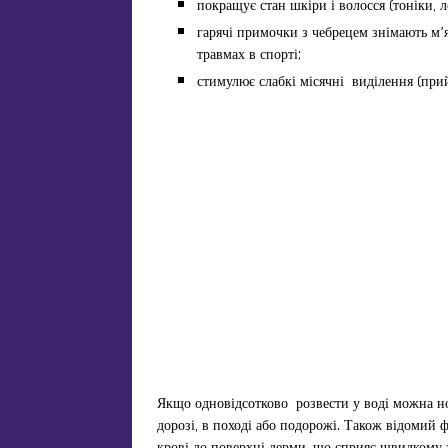
покращує стан шкіри і волосся (тоніки, л
гарячі примочки з чебрецем знімають м’яз
травмах в спорті;
стимулює слабкі місячні виділення (прий
Якщо одновідсотково розвести у воді можна но
дорозі, в поході або подорожі. Також відомий ф
крові до поверхні дерми, що сприяє швидкому 