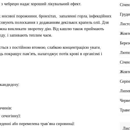
я з чебрецю надає хороший лікувальний ефект.
Січен
Груде
 носової порожнини, бронхітах, запаленні горла, інфекційних
овують полоскання з додаванням декількох крапель олії. Для
Лист
можна викликати зворотну дію. Від кашлю також приймають
Жовт
ду, і запивають теплим чаєм.
Берез
яється з постійною втомою, слабкою концентрацією уваги,
Люти
ь покращує пам’ять, налагоджує потік крові в організмі і
Січен
Жовт
Серп
 кандидозу;
Липе
Черв
зчинів;
Траве
 сечогінну);
еденні або перемелена трав’яна сировина);
Лис