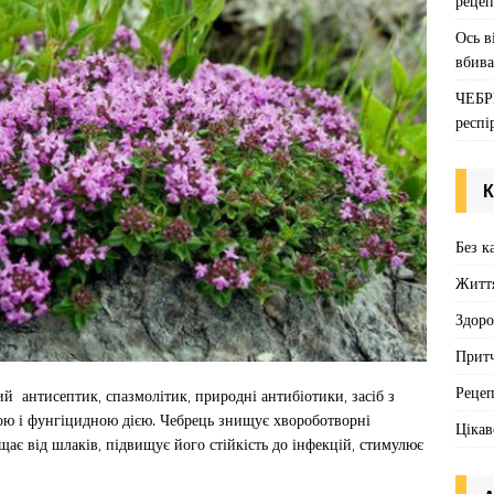
рецеп
Ось в
вбива
ЧЕБР
респі
К
Без к
Житт
Здоро
Притч
Реце
й антисептик, спазмолітик, природні антибіотики, засіб з
ою і фунгіцидною дією. Чебрець знищує хвороботворні
Цікав
щає від шлаків, підвищує його стійкість до інфекцій, стимулює