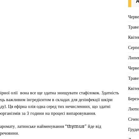
А
Черв
Траве
Квіте
Серп
Липе
Черв
Траве
Квіте
ірної олії вона все ще здатна знищувати стафілокок. Здатність
Берез
рець важливим інгредієнтом в складах для дезінфекції шкіри
ду). Ця ефірна олія одна серед тих нечисленних, що здатні
Люти
організмів за 3 години на процесі випаровування.
Січен
 аромату, латинське найменування
“thymus”
йде від
Груде
 речовини.