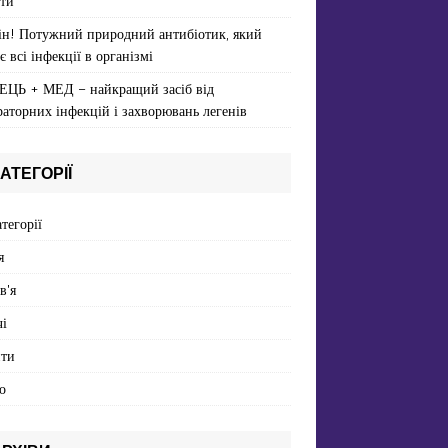
ти
ін! Потужний природний антибіотик, який
є всі інфекції в організмі
ЕЦЬ + МЕД – найкращий засіб від
раторних інфекцій і захворювань легенів
АТЕГОРІЇ
атегорії
я
в'я
і
пти
о