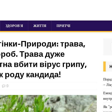
ЗДОРОВ’Я
ЖИТТЯ
ПРИТЧІ
інки-Природи: трава,
вороб. Трава дуже
тна вбити вірус грипу,
к роду кандида!
Порад
– Лік
0
Емоці
внутр
Як “р