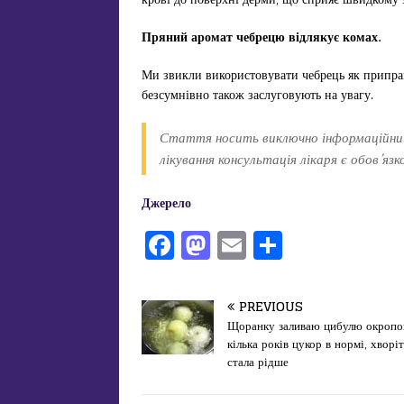
Пряний аромат чебрецю відлякує комах.
Ми звикли використовувати чебрець як приправу
безсумнівно також заслуговують на увагу.
Стаття носить виключно інформаційний
лікування консультація лікаря є обов’яз
Джерело
F
M
E
П
a
a
m
од
c
st
ai
іл
PREVIOUS
e
o
l
и
Щоранку заливаю цибулю окропо
кілька років цукор в нормі, хворі
b
d
т
стала рідше
o
o
ис