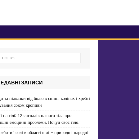
НЕДАВНІ ЗАПИСИ
и та підказки від болю в спині, колінах і хребті
ування соком кропиви
ї на тілі: 12 сигналів нашого тіла про
ішні емоційні проблеми. Почуй своє тіло!
озбити” солі в області шиї – природні, народні