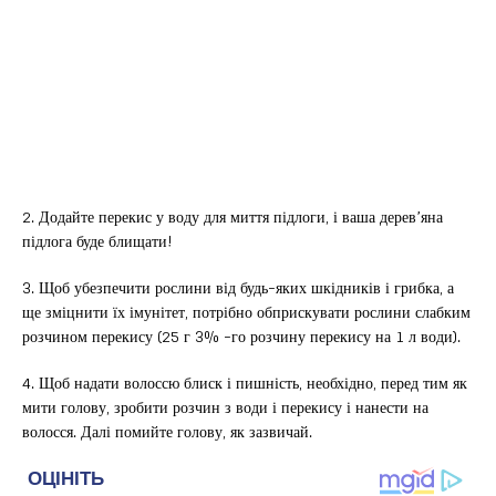
2. Додайте перекис у воду для миття підлоги, і ваша дерев’яна
підлога буде блищати!
3. Щоб убезпечити рослини від будь-яких шкідників і грибка, а
ще зміцнити їх імунітет, потрібно обприскувати рослини слабким
розчином перекису (25 г 3% -го розчину перекису на 1 л води).
4. Щоб надати волоссю блиск і пишність, необхідно, перед тим як
мити голову, зробити розчин з води і перекису і нанести на
волосся. Далі помийте голову, як зазвичай.