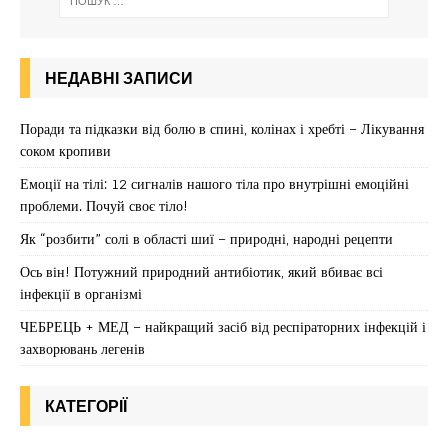
НЕДАВНІ ЗАПИСИ
Поради та підказки від болю в спині, колінах і хребті – Лікування
соком кропиви
Емоції на тілі: 12 сигналів нашого тіла про внутрішні емоційні
проблеми. Почуй своє тіло!
Як “розбити” солі в області шиї – природні, народні рецепти
Ось він! Потужний природний антибіотик, який вбиває всі
інфекції в організмі
ЧЕБРЕЦЬ + МЕД – найкращий засіб від респіраторних інфекцій і
захворювань легенів
КАТЕГОРІЇ