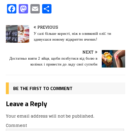
F
M
E
П
a
a
m
од
c
st
ai
іл
PREVIOUS
e
o
l
и
У салі більше користі, ніж в оливковій олії: ти
здивуєшся новому відкриттю вчених!
b
d
т
o
o
ис
NEXT
Достатньо взяти 2 яйця, щоби позбутися від болю в
o
n
я
колінах і привести до ладу свої суглоби
k
BE THE FIRST TO COMMENT
Leave a Reply
Your email address will not be published.
Comment