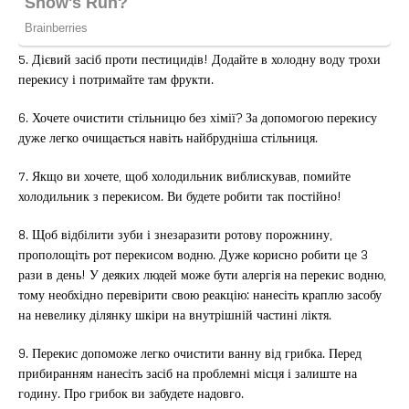
5. Дієвий засіб проти пестицидів! Додайте в холодну воду трохи
перекису і потримайте там фрукти.
6. Хочете очистити стільницю без хімії? За допомогою перекису
дуже легко очищається навіть найбрудніша стільниця.
7. Якщо ви хочете, щоб холодильник виблискував, помийте
холодильник з перекисом. Ви будете робити так постійно!
8. Щоб відбілити зуби і знезаразити ротову порожнину,
прополощіть рот перекисом водню. Дуже корисно робити це 3
рази в день! У деяких людей може бути алергія на перекис водню,
тому необхідно перевірити свою реакцію: нанесіть краплю засобу
на невелику ділянку шкіри на внутрішній частині ліктя.
9. Перекис допоможе легко очистити ванну від грибка. Перед
прибиранням нанесіть засіб на проблемні місця і залиште на
годину. Про грибок ви забудете надовго.