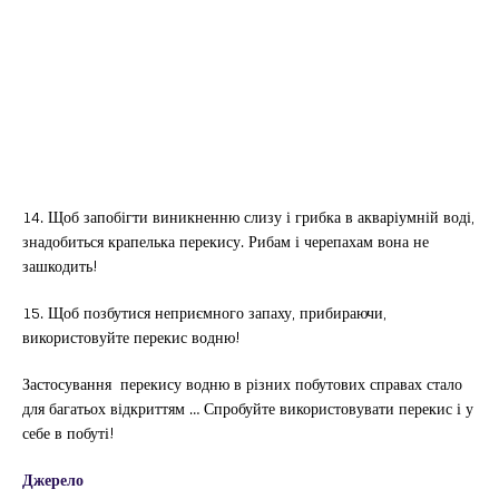
14. Щоб запобігти виникненню слизу і грибка в акваріумній воді,
знадобиться крапелька перекису. Рибам і черепахам вона не
зашкодить!
15. Щоб позбутися неприємного запаху, прибираючи,
використовуйте перекис водню!
Застосування перекису водню в різних побутових справах стало
для багатьох відкриттям … Спробуйте використовувати перекис і у
себе в побуті!
Джерело