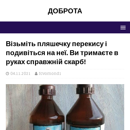
ДОБРОТА
Візьміть пляшечку перекису і
подивіться на неї. Ви тримаєте в
руках справжній скарб!
04.11.2021
fcvomond1