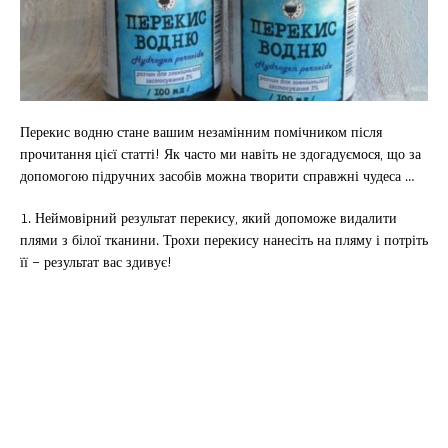
Перекис водню стане вашим незамінним помічником після
прочитання цієї статті! Як часто ми навіть не здогадуємося, що за
допомогою підручних засобів можна творити справжні чудеса …
1. Неймовірний результат перекису, який допоможе видалити
плями з білої тканини. Трохи перекису нанесіть на пляму і потріть
її – результат вас здивує!