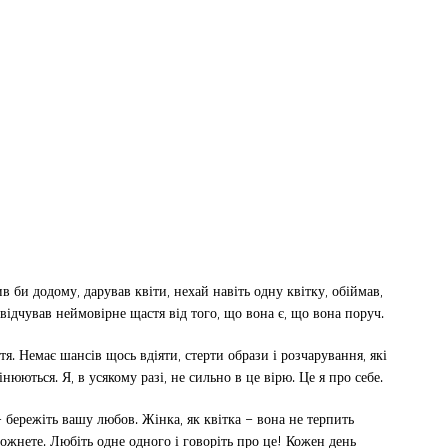
 би додому, дарував квіти, нехай навіть одну квітку, обіймав,
і відчував неймовірне щастя від того, що вона є, що вона поруч.
я. Немає шансів щось вдіяти, стерти образи і розчарування, які
юються. Я, в усякому разі, не сильно в це вірю. Це я про себе.
 бережіть вашу любов. Жінка, як квітка – вона не терпить
 пожнете. Любіть одне одного і говоріть про це! Кожен день