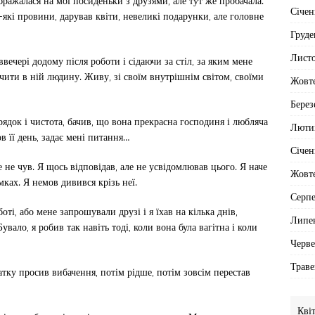
бражалася на мої посиденьки з друзями, але тут же пробачала.
Січен
які провини, дарував квіти, невеликі подарунки, але головне
Груде
Лист
вечері додому після роботи і сідаючи за стіл, за яким мене
ачити в ній людину. Живу, зі своїм внутрішнім світом, своїми
Жовт
Берез
орядок і чистота, бачив, що вона прекрасна господиня і любляча
Люти
в її день, задає мені питання…
Січен
ле не чув. Я щось відповідав, але не усвідомлював цього. Я наче
Жовт
умках. Я немов дивився крізь неї.
Серп
оті, або мене запрошували друзі і я їхав на кілька днів,
Липе
увало, я робив так навіть тоді, коли вона була вагітна і коли
Черв
Траве
атку просив вибачення, потім рідше, потім зовсім перестав
Кві