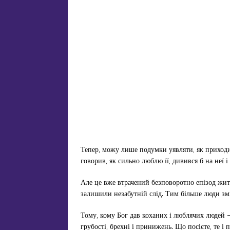
Тепер, можу лише подумки уявляти, як приходив
говорив, як сильно люблю її, дивився б на неї 
Але це вже втрачений безповоротно епізод житт
залишили незабутній слід. Тим більше люди змін
Тому, кому Бог дав коханих і люблячих людей –
грубості, брехні і принижень. Що посієте, те і