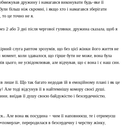
обмежував дружину і намагався виконувати будь-яке її
були більш ніж скромні, і якщо хто і намагався зберігати
 то це точно не я.
рез 2 або 3 дні після чергової гулянки, дружина сказала, щоб я
окірний слуга раптом зрозумів, що без цієї жінки його життя не
момент, коли здавалося, що гірше бути не може, вона була
ів цього, не усвідомлював, але відчував, що є вона і є наш син.
лише її. Що так багато недодав їй в емоційному плані і як це
 Але тоді відсунув її в найтемнішу комору своєї душі.
ини, виїдав її душу своєю байдужістю і безсердечністю,
юся… Але вона як посудина – чим її наповнюєш, те і отримуєш
 «померла», переродилася в безсердечну і черству жінку,