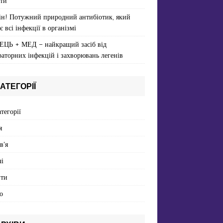
ти
ін! Потужний природний антибіотик, який
є всі інфекції в організмі
ЕЦЬ + МЕД – найкращий засіб від
раторних інфекцій і захворювань легенів
АТЕГОРІЇ
атегорії
я
в'я
і
пти
о