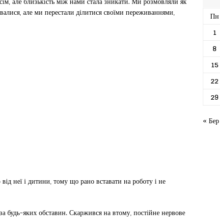
сім, але близькість між нами стала зникати. Ми розмовляли як
абувалися, але ми перестали ділитися своїми переживаннями,
Пн
1
8
15
22
29
« Бер
від неї і дитини, тому що рано вставати на роботу і не
 за будь-яких обставин. Скаржився на втому, постійне нервове