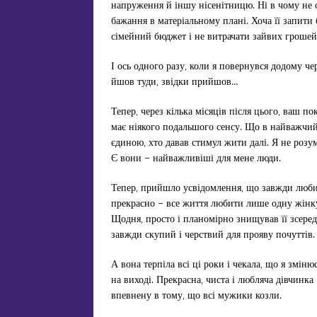
напруження й іншу нісенітницю. Ні в чому не 
бажання в матеріальному плані. Хоча її запити 
сімейний бюджет і не витрачати зайвих грошей,
І ось одного разу, коли я повернувся додому че
йшов туди, звідки прийшов…
Тепер, через кілька місяців після цього, ваш п
має ніякого подальшого сенсу. Що в найважчий 
єдиною, хто давав стимул жити далі. Я не розум
Є вони – найважливіші для мене люди.
Тепер, прийшло усвідомлення, що завжди любив 
прекрасно – все життя любити лише одну жінку!
Щодня, просто і планомірно знищував її зсеред
завжди скупий і черствий для прояву почуттів.
А вона терпіла всі ці роки і чекала, що я змін
на виході. Прекрасна, чиста і любляча дівчинка
впевнену в тому, що всі мужики козли.