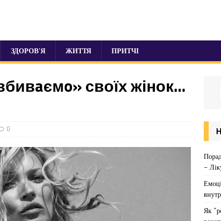
ЗДОРОВ’Я
ЖИТТЯ
ПРИТЧІ
«вбивaємo» своїх жінок…
0
Порад
– Лік
Емоці
внутр
Як “р