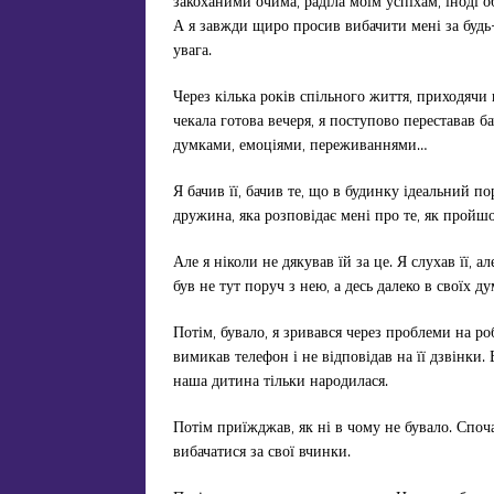
закоханими очима, раділа моїм успіхам, іноді о
А я завжди щиро просив вибачити мені за будь-
увага.
Через кілька років спільного життя, приходячи в
чекала готова вечеря, я поступово переставав б
думками, емоціями, переживаннями…
Я бачив її, бачив те, що в будинку ідеальний п
дружина, яка розповідає мені про те, як пройшо
Але я ніколи не дякував їй за це. Я слухав її, а
був не тут поруч з нею, а десь далеко в своїх д
Потім, бувало, я зривався через проблеми на роб
вимикав телефон і не відповідав на її дзвінки. Б
наша дитина тільки народилася.
Потім приїжджав, як ні в чому не бувало. Споч
вибачатися за свої вчинки.