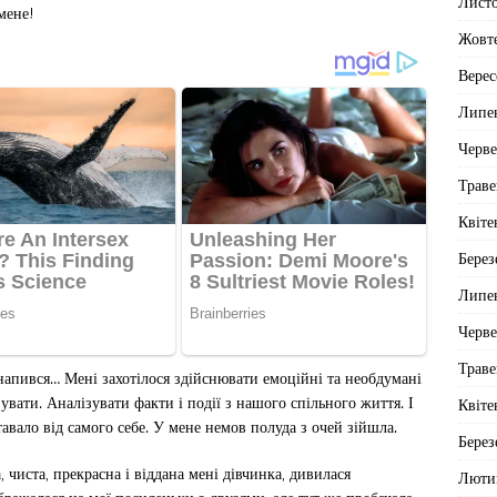
Лист
мене!
Жовт
Верес
Липе
Черв
Траве
Квіте
Берез
Липе
Черв
Траве
 напився… Мені захотілося здійснювати емоційні та необдумані
зувати. Аналізувати факти і події з нашого спільного життя. І
Квіте
авало від самого себе. У мене немов полуда з очей зійшла.
Берез
 чиста, прекрасна і віддана мені дівчинка, дивилася
Люти