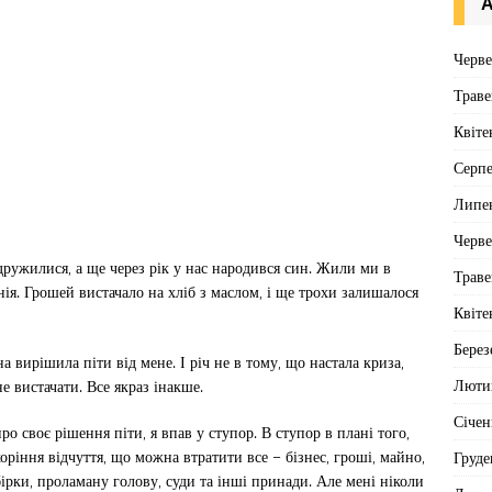
А
Черв
Траве
Квіте
Серп
Липе
Черв
дружилися, а ще через рік у нас народився син. Жили ми в
Траве
нія. Грошей вистачало на хліб з маслом, і ще трохи залишалося
Квіте
Берез
а вирішила піти від мене. І річ не в тому, що настала криза,
Люти
е вистачати. Все якраз інакше.
Січен
о своє рішення піти, я впав у ступор. В ступор в плані того,
оріння відчуття, що можна втратити все – бізнес, гроші, майно,
Груде
ірки, проламану голову, суди та інші принади. Але мені ніколи