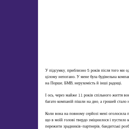
У підсумку, приблизно 5 років після того ми о
цілому непогано. У мене була будівельна компа
на Порше, БМВ, нерухомість й інші радощі.
І ось, через майже 11 років спільного життя вон
багато компаній пішли на дно, а грошей стало н
Коли вона на повному серйозі мені оголосила пр
що в моїй голові твердо зміцнилося і пустило к
пережити зрадників-партнерів, бандитські розб