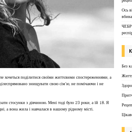
рецеп
Ось в
вбива
ЧЕБР
респі
К
Без к
Житт
але хочеться поділитися своїми життєвими спостереженнями, а
і цілеспрямовано знищувати свою сім’ю, не помічаючи і не
Здоро
Притч
ати стосунки з дівчиною. Мені тоді було 23 роки, а їй 18. Я
Реце
ні, а вона жила і навчалася в нашому рідному місті.
Цікав