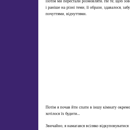
Потім ми перестали розмовляти. Не те, щоб зов
і раніше на різні теми, її образи, здавалося, з
почуттями, відчуттями.
Потім я почав йти спати в іншу кімнату окремо 
хотілося їх будити…
Звичайно, я намагався всіляко відкуповуватися