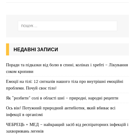
НЕДАВНІ ЗАПИСИ
Поради та підказки від болю в спині, колінах і хребті – Лікування
соком кропиви
Емоції на тілі: 12 сигналів нашого тіла про внутрішні емоційні
проблеми. Почуй своє тіло!
Як “розбити” солі в області шиї – природні, народні рецепти
Ось він! Потужний природний антибіотик, який вбиває всі
інфекції в організмі
ЧЕБРЕЦЬ + МЕД – найкращий засіб від респіраторних інфекцій і
захворювань легенів