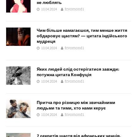
не люблять
18.04.2024
fcvomond1
Чим більше намагаєшся, тим менше життя
обдаровує щастям? — цитата індійського
мудреця
18.04.2024
fcvomond1
Яких людей слід остерігатися завжди:
потужна цитата Конфуція
18.04.2024
fcvomond1
Притча про різницю між звичайними
людьми та тими, хто нами керує
18.04.2024
fcvomond1
7 секретів щастя від афонських ченців.