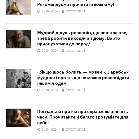
Рекомендуємо прочитати кожному!
18.04.2024
fcvomond1
Мудрий дідусь розповів, що перш за все,
треба робити виходячи з дому. Варто
прислухатися до порад!
18.04.2024
fcvomond1
«Якщо щось болить — мовчи»: 3 арабські
мудрості про те, що не можна розповідати
іншим людям
18.04.2024
fcvomond1
Повчальна притча про справжню цінність
часу. Прочитайте й багато зрозумієте для
себе!
18.04.2024
fcvomond1