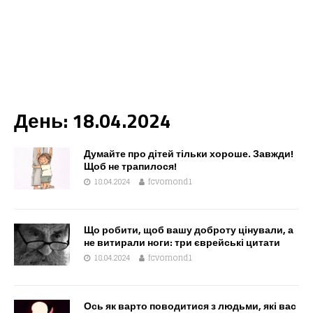
День:
18.04.2024
Думайте про дітей тільки хороше. Завжди!
Щоб не трапилося!
18.04.2024
fcvomond1
Що робити, щоб вашу доброту цінували, а
не витирали ноги: три єврейські цитати
18.04.2024
fcvomond1
Ось як варто поводитися з людьми, які вас