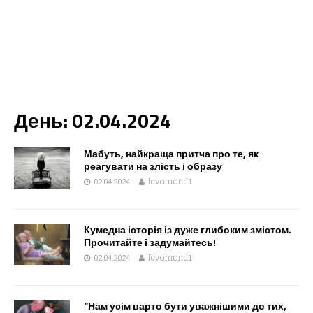
День:
02.04.2024
Мабуть, найкраща притча про те, як
реагувати на злість і образу
02.04.2024
fcvomond1
Кумедна історія із дуже глибоким змістом.
Прочитайте і задумайтесь!
02.04.2024
fcvomond1
“Нам усім варто бути уважнішими до тих,