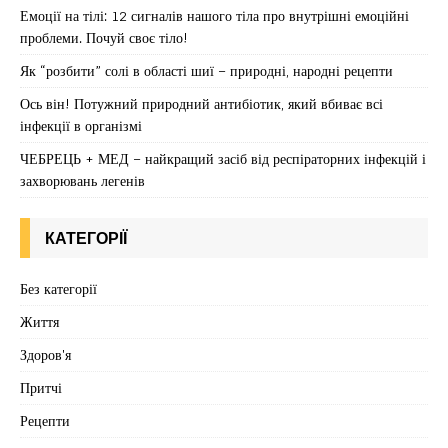
Емоції на тілі: 12 сигналів нашого тіла про внутрішні емоційні
проблеми. Почуй своє тіло!
Як “розбити” солі в області шиї – природні, народні рецепти
Ось він! Потужний природний антибіотик, який вбиває всі
інфекції в організмі
ЧЕБРЕЦЬ + МЕД – найкращий засіб від респіраторних інфекцій і
захворювань легенів
КАТЕГОРІЇ
Без категорії
Життя
Здоров'я
Притчі
Рецепти