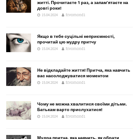
житті. Прочитаєте 1 раз, а запам’ятаєте на
довгі роки!
15.04.2024
fcvomond1
Якщо в тебе суцільні неприємності,
прочитай цю мудру притчу
15.04.2024
fcvomond1
Не відкладайте життя! Притча, яка навчить
вас насолоджуватися моментом
15.04.2024
fcvomond1
Чому не можна хвалитися своїми дітьми.
Батькам варто прислухатися!
15.04.2024
fcvomond1
Мудра притча, яка навчить, як обрати