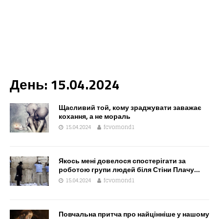
День:
15.04.2024
Щасливий той, кому зраджувати заважає
кохання, а не мораль
15.04.2024
fcvomond1
Якось мені довелося спостерігати за
роботою групи людей біля ​Стіни Плачу…
15.04.2024
fcvomond1
Повчальна притча про найцінніше у нашому