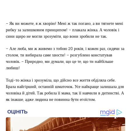
– Як ви можете, я ж хворію! Мені ж так погано, а ви тягнете мені
рибку за залишковим принципом! – плакала жінка. А чоловік і
сини щиро не могли зрозуміти, що вони зробили не так.
– Але люба, ми ж живемо з тобою 20 років, і кожен раз, сидячи за
столом, ти вибирала саме хвости! – розгублено констатував
чоловік. – Природно, ми думали, що це те, що ти найбільше
любиш!
Тоді-то жінка і зрозуміла, що дійсно все життя обділяла себе.
Брала найгірший, останній шматочок. Усе найкраще залишала для
чоловіка й дітей. Так робила її мама, так її навчили в дитинстві. А
як інакше, адже людина не повинна бути егоїстом.