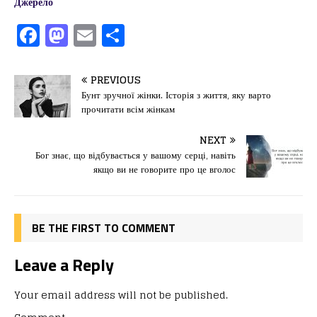
Джерело
F
M
E
П
a
a
m
од
c
st
ai
іл
PREVIOUS
e
o
l
и
Бунт зручної жінки. Історія з життя, яку варто
прочитати всім жінкам
b
d
т
o
o
ис
NEXT
Бог знає, що відбувається у вашому серці, навіть
o
n
я
якщо ви не говорите про це вголос
k
BE THE FIRST TO COMMENT
Leave a Reply
Your email address will not be published.