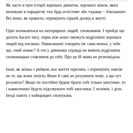
Як часто я чую історії хороших дівчаток, хороших жінок, яких
виховали в парадигмі «не будь егоїстом» або «краще – близьким».
Всі вони, як правило, отримують гіркий досвід в житті.
Одні натикаються на непорядних людей, споживачів. І пройде ще
досить багато часу, перш ніж вони зможуть відрізняти хороших
людей від поганих. Навколишні говорять їм: сама винна, у тебе
що, очей немає? А очі у дівчинки справді не вміють відрізняти
споживацьке ставлення до себе. Про це їй мама не розповідала.
Інші, як жінка з рибкою, все життя терплять, і отримують зовсім
не те, що вони хочуть. Вони й самі не розуміють чому, а що тут
розуміти? Якщо ти постійно будеш брати собі тільки хвостики, то
і навколишні будуть підсовувати тобі хвостики. І чоловік, і діти.
Іноді навіть з найкращих спонукань.