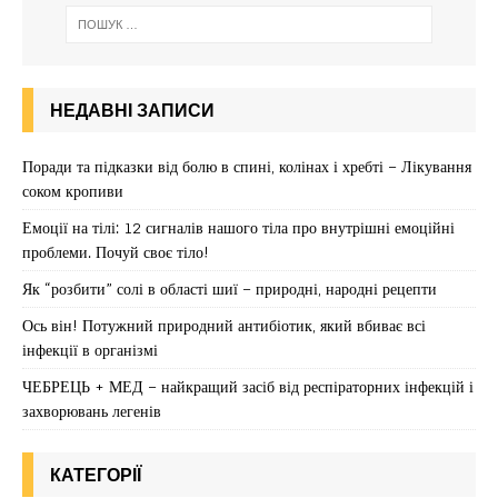
НЕДАВНІ ЗАПИСИ
Поради та підказки від болю в спині, колінах і хребті – Лікування
соком кропиви
Емоції на тілі: 12 сигналів нашого тіла про внутрішні емоційні
проблеми. Почуй своє тіло!
Як “розбити” солі в області шиї – природні, народні рецепти
Ось він! Потужний природний антибіотик, який вбиває всі
інфекції в організмі
ЧЕБРЕЦЬ + МЕД – найкращий засіб від респіраторних інфекцій і
захворювань легенів
КАТЕГОРІЇ