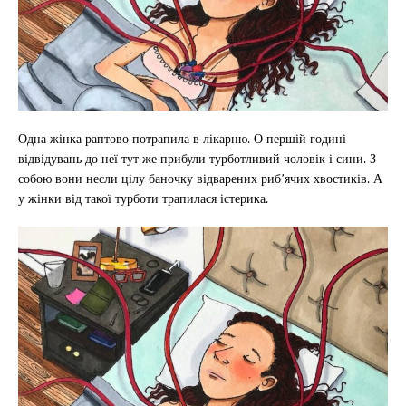
Одна жінка раптово потрапила в лікарню. О першій годині
відвідувань до неї тут же прибули турботливий чоловік і сини. З
собою вони несли цілу баночку відварених риб’ячих хвостиків. А
у жінки від такої турботи трапилася істерика.