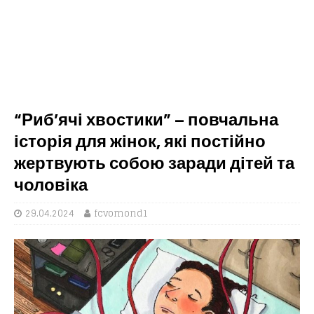
“Риб’ячі хвостики” – повчальна
історія для жінок, які постійно
жертвують собою заради дітей та
чоловіка
29.04.2024
fcvomond1