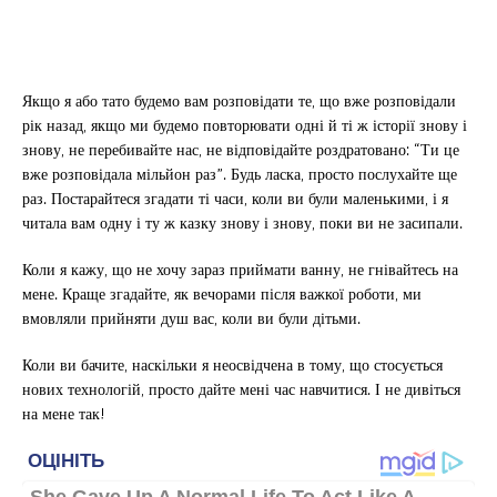
Якщо я або тато будемо вам розповідати те, що вже розповідали
рік назад, якщо ми будемо повторювати одні й ті ж історії знову і
знову, не перебивайте нас, не відповідайте роздратовано: “Ти це
вже розповідала мільйон раз”. Будь ласка, просто послухайте ще
раз. Постарайтеся згадати ті часи, коли ви були маленькими, і я
читала вам одну і ту ж казку знову і знову, поки ви не засипали.
Коли я кажу, що не хочу зараз приймати ванну, не гнівайтесь на
мене. Краще згадайте, як вечорами після важкої роботи, ми
вмовляли прийняти душ вас, коли ви були дітьми.
Коли ви бачите, наскільки я неосвідчена в тому, що стосується
нових технологій, просто дайте мені час навчитися. І не дивіться
на мене так!