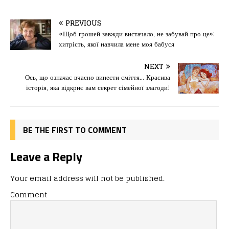
a
a
m
од
c
st
ai
іл
PREVIOUS
e
o
l
и
«Щоб грошей завжди вистачало, не забувай про це»:
хитрість, якої навчила мене моя бабуся
b
d
т
o
o
ис
NEXT
Ось, що означає вчасно винести сміття… Красива
o
n
я
історія, яка відкриє вам секрет сімейної злагоди!
k
BE THE FIRST TO COMMENT
Leave a Reply
Your email address will not be published.
Comment