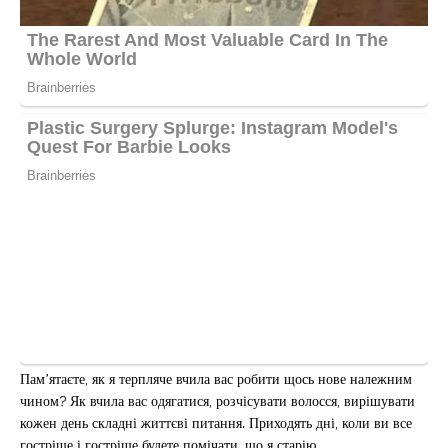
Пам’ятаєте, як я терпляче вчила вас робити щось нове належним
чином? Як вчила вас одягатися, розчісувати волосся, вирішувати
кожен день складні життєві питання. Приходять дні, коли ви все
гостріше і гостріше будете помічати, що я старію.