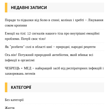
НЕДАВНІ ЗАПИСИ
Поради та підказки від болю в спині, колінах і хребті – Лікування
соком кропиви
Емоції на тілі: 12 сигналів нашого тіла про внутрішні емоційні
проблеми. Почуй своє тіло!
Як “розбити” солі в області шиї – природні, народні рецепти
Ось він! Потужний природний антибіотик, який вбиває всі
інфекції в організмі
ЧЕБРЕЦЬ + МЕД – найкращий засіб від респіраторних інфекцій і
захворювань легенів
КАТЕГОРІЇ
Без категорії
Життя