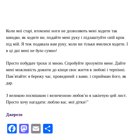
Коли мої старі, втомлені ноги не дозволяють мені ходити так
швидко, як ходите ви, подайте мені руку і підлаштуйте свій крок
під мій. Я теж подавала вам руку, коли ви тільки вчилися ходити. І
в ці дні мені не було сумно!
Просто побудьте трохи зі мною. Спробуйте зрозуміти мене. Дайте
мені можливість дожити до кінця своє життя в любові і терпінні.
Пам`ятайте: я бережу час, проведений з вами, і сприймаю його, як
дар.
З великою посмішкою і величезною любов’ю я закінчую цей лист.
Просто хочу нагадати: люблю вас, мої дітки!”
Джерело
F
M
E
П