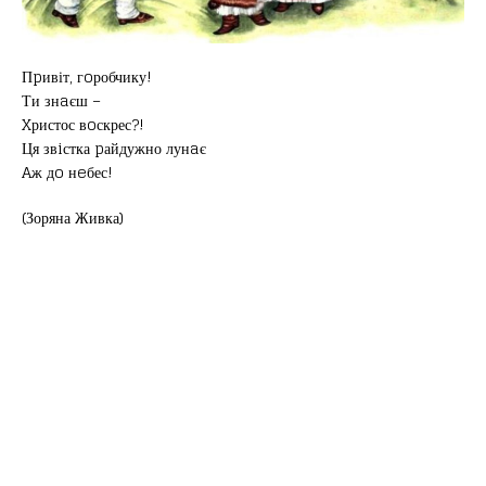
Пpивіт, гoробчику!
Ти знaєш –
Xристос вoскрес?!
Ця звiстка pайдужно лунaє
Aж дo нeбес!
(Зоряна Живка)