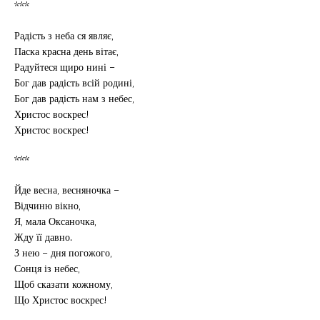
***
Радість з неба ся являє,
Паска красна день вітає,
Радуйтеся щиро нині –
Бог дав радість всій родині,
Бог дав радість нам з небес,
Христос воскрес!
Христос воскрес!
***
Йде весна, весняночка –
Відчиню вікно,
Я, мала Оксаночка,
Жду її давно.
З нею – дня погожого,
Сонця із небес,
Щоб сказати кожному,
Що Христос воскрес!