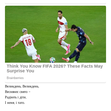
Великдень, Великдень,
Веснянеє свято –
Радіють і діти,
І неня, і тато.