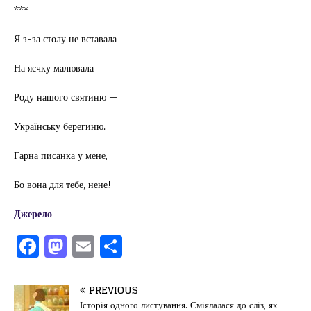
***
Я з-за столу не вставала
На яєчку малювала
Роду нашого святиню —
Українську берегиню.
Гарна писанка у мене,
Бо вона для тебе, нене!
Джерело
F
M
E
П
a
a
m
од
c
st
ai
іл
PREVIOUS
Історія одного листування. Сміялалася до сліз, як