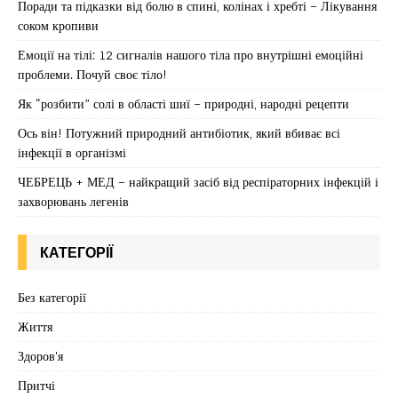
Поради та підказки від болю в спині, колінах і хребті – Лікування
соком кропиви
Емоції на тілі: 12 сигналів нашого тіла про внутрішні емоційні
проблеми. Почуй своє тіло!
Як “розбити” солі в області шиї – природні, народні рецепти
Ось він! Потужний природний антибіотик, який вбиває всі
інфекції в організмі
ЧЕБРЕЦЬ + МЕД – найкращий засіб від респіраторних інфекцій і
захворювань легенів
КАТЕГОРІЇ
Без категорії
Життя
Здоров'я
Притчі