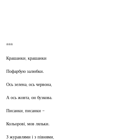
***
Крашанки, крашанки
Пофарбую залюбки.
Ось зелена, ось червона,
А ось жовта, он бузкова.
Писанки, писанки –
Кольорові, мов ляльки.
З журавлями і з півнями,