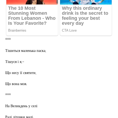
***
Тішиться маленька паска,
Тішуся і я,–
Що несу її святити,
Що вона моя.
***
На Великдень у селі
Раді діточки малі.