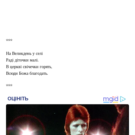
***
На Великдень у селі
Раді діточки малі.
В церкві свічечки горять,
Всюди Божа благодать.
***