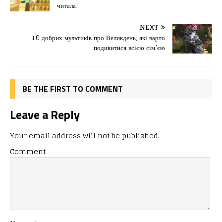
e
o
l
и
читала!
b
d
т
o
o
ис
NEXT
10 добрих мультиків про Великдень, які варто
o
n
я
подивитися всією сім’єю
k
BE THE FIRST TO COMMENT
Leave a Reply
Your email address will not be published.
Comment