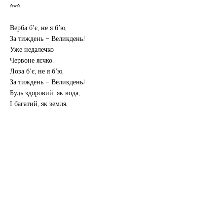
***
Верба б’є, не я б’ю,
За тиждень – Великдень!
Уже недалечко
Червоне яєчко.
Лоза б’є, не я б’ю,
За тиждень – Великдень!
Будь здоровий, як вода,
І багатий, як земля.