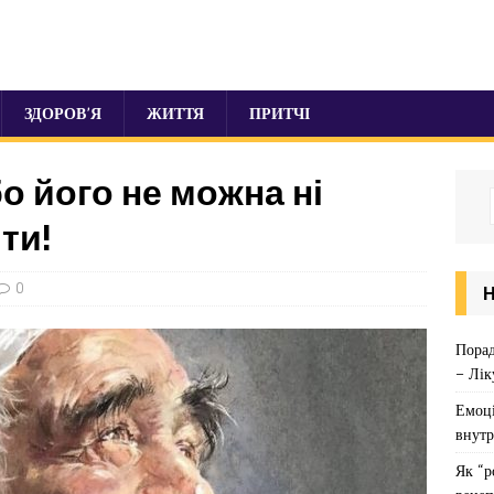
ЗДОРОВ’Я
ЖИТТЯ
ПРИТЧІ
бо його не можна ні
ти!
0
Порад
– Лік
Емоці
внутр
Як “р