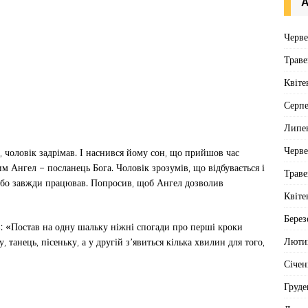
А
Черв
Траве
Квіте
Серп
Липе
Черв
 чоловік задрімав. І наснився йому сон, що прийшов час
м Ангел – посланець Бога. Чоловік зрозумів, що відбувається і
Траве
м, бо завжди працював. Попросив, щоб Ангел дозволив
Квіте
Берез
в: «Постав на одну шальку ніжні спогади про перші кроки
Люти
, танець, пісеньку, а у другій з’явиться кілька хвилин для того,
Січен
Груде