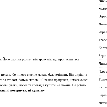
Лист
Жовт
Верес
Липе
Черв
Траве
Квіте
Берез
о. Його охопив розпач, він зрозумів, що пропустив все
Липе
Черв
печаль, бо нічого вже не можна було змінити. Він вирішив
Траве
ися за столом, батько сказав: «Я важко працював, намагаючись
юбові, уваги, ласки та спогадів купити не можна. Не робіть
Квіте
ожна ні повернути, ні купити».
Берез
Люти