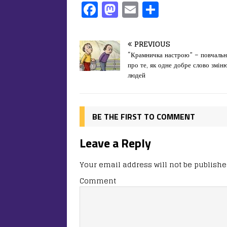
F
M
E
П
a
a
m
од
c
st
ai
іл
PREVIOUS
e
o
l
и
“Крамничка настрою” – повчальн
про те, як одне добре слово змін
b
d
т
людей
o
o
ис
o
n
я
k
BE THE FIRST TO COMMENT
Leave a Reply
Your email address will not be publishe
Comment