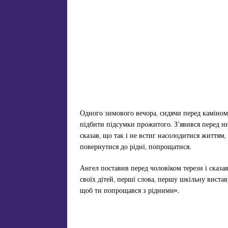
Одного зимового вечора, сидячи перед каміном,
підбити підсумки прожитого. З’явився перед ни
сказав, що так і не встиг насолодитися життя
повернутися до рідні, попрощатися.
Ангел поставив перед чоловіком терези і сказа
своїх дітей, перші слова, першу шкільну виставу
щоб ти попрощався з рідними».