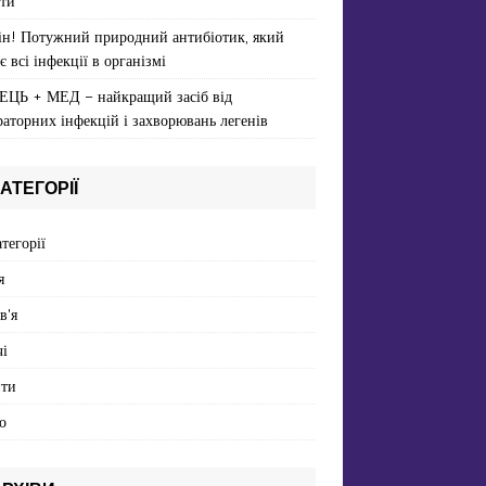
ти
ін! Потужний природний антибіотик, який
є всі інфекції в організмі
ЕЦЬ + МЕД – найкращий засіб від
раторних інфекцій і захворювань легенів
АТЕГОРІЇ
атегорії
я
в'я
і
пти
о