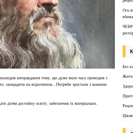
рецеп
Ось в
вбива
ЧЕБР
респі
К
Без к
Житт
знаходив виправдання тому, що дуже мало часу проводив з
авто, заощадити на відпочинок… Потреби зростали з кожним
Здоро
Притч
ати дітям достойну освіту, забезпечив їх матеріально.
Реце
Цікав