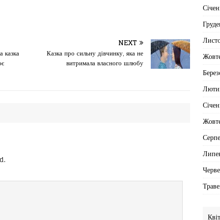
Січен
Груде
Лист
NEXT
а казка
Казка про сильну дівчинку, яка не
Жовт
ює
витримала власного шлюбу
Берез
Люти
Січен
Жовт
Серп
Липе
d.
Черв
Траве
Кві