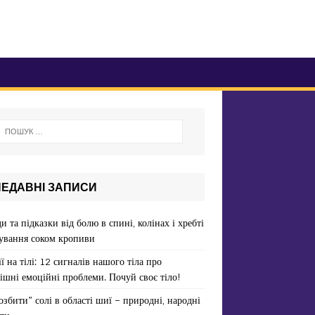
НЕДАВНІ ЗАПИСИ
и та підказки від болю в спині, колінах і хребті
ування соком кропиви
ї на тілі: 12 сигналів нашого тіла про
ішні емоційні проблеми. Почуй своє тіло!
озбити” солі в області шиї – природні, народні