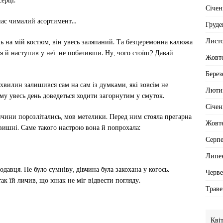
Січен
 нас чималий асортимент…
Груде
Лист
ь на мій костюм, він увесь заляпаний. Та безцеремонна калюжа
 я й наступив у неї, не побачивши. Ну, чого стоїш? Давай
Жовт
Берез
хвилин залишився сам на сам із думками, які зовсім не
Люти
му увесь день доведеться ходити загорнутим у смуток.
Січен
пчини порозлітались, мов метелики. Перед ним стояла прегарна
Жовт
 вишні. Саме такого настрою вона й попрохала:
Серп
Липе
давця. Не було сумніву, дівчина була закохана у когось.
Черв
ак їй личив, що юнак не міг відвести погляду.
Траве
Кві