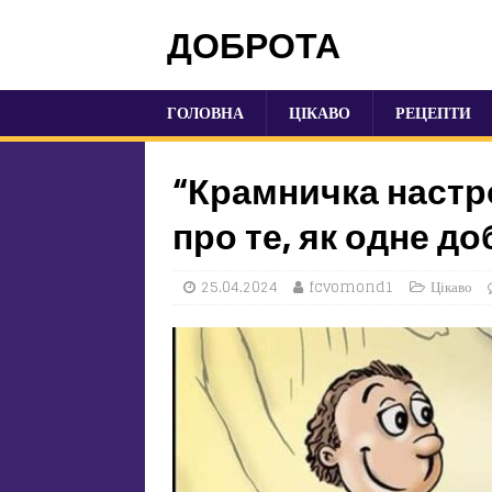
ДОБРОТА
ГОЛОВНА
ЦІКАВО
РЕЦЕПТИ
“Крамничка настр
про те, як одне д
25.04.2024
fcvomond1
Цікаво