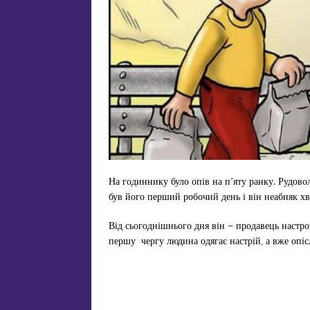
На годиннику було опів на п’яту ранку. Рудов
був його перший робочий день і він неабияк хв
Від сьогоднішнього дня він – продавець настро
першу чергу людина одягає настрій, а вже опіс