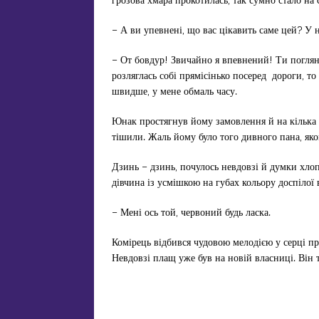
– А ви упевнені, що вас цікавить саме цей? У
– От бовдур! Звичайно я впевнений! Ти поглян
розляглась собі прямісінько посеред дороги, то
швидше, у мене обмаль часу.
Юнак простягнув йому замовлення й на кілька 
тішили. Жаль йому було того дивного пана, яко
Дзинь – дзинь, почулось невдовзі й думки хло
дівчина із усмішкою на губах кольору доспілої
– Мені ось той, червоний будь ласка.
Комірець відбився чудовою мелодією у серці про
Невдовзі плащ уже був на новій власниці. Він т