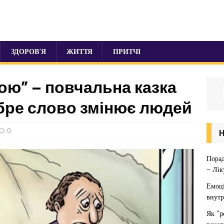
ЗДОРОВ’Я
ЖИТТЯ
ПРИТЧІ
ою” – повчальна казка
обре слово змінює людей
0
Порад
– Лік
Емоці
внутр
Як “р