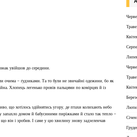
А
Черв
Траве
Квіте
Серп
Липе
Черв
юнак увійшов до середини.
Траве
и очима – ґудзиками. Та то були не звичайні одежини, бо як
Квіте
айна. Хлопець легенько провів пальцями по комірцях й із
Берез
во, що хотілось здійнятись угору, де птахи колихають небо
Люти
зу запахло домом й бабусиними пиріжками й стало так тепло –
Січен
, що він і зробив. І саме у цю хвилину знову задзеленчав
Груде