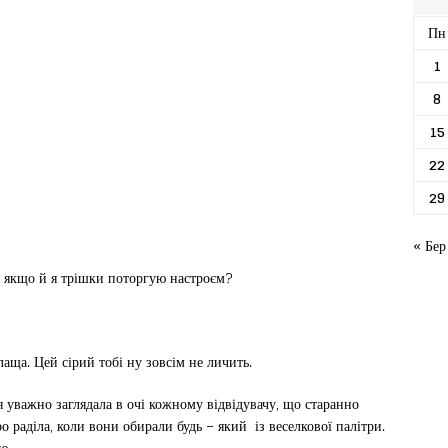
Пн
1
8
15
22
29
« Бер
и якщо й я трішки поторгую настроєм?
лаща. Цей сірий тобі ну зовсім не личить.
 уважно заглядала в очі кожному відвідувачу, що старанно
о раділа, коли вони обирали будь – який із веселкової палітри.
ю.