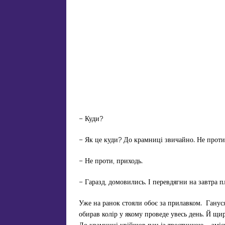
– Куди?
– Як це куди? До крамниці звичайно. Не прот
– Не проти, приходь.
– Гаразд, домовились. І перевдягни на завтра п
Уже на ранок стояли обоє за прилавком. Гануся
обирав колір у якому проведе увесь день. Й щир
До крамниці увійшов пан із тростинкою – зміє