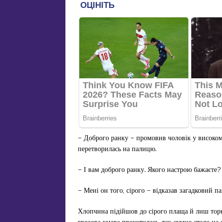
– Доброго ранку – промовив чоловік у високом
перетворилась на палицю.
– І вам доброго ранку. Якого настрою бажаєте?
– Мені он того, сірого – відказав загадковий па
Хлопчина підійшов до сірого плаща й лиш торк
грозова хмара прокотилась, так сумно стало на 