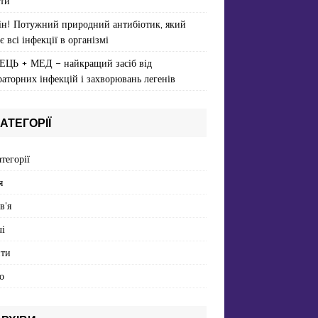
ти
ін! Потужний природний антибіотик, який
є всі інфекції в організмі
ЕЦЬ + МЕД – найкращий засіб від
раторних інфекцій і захворювань легенів
АТЕГОРІЇ
атегорії
я
в'я
і
пти
о