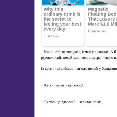
– Качки, ото ти вигадала, качки у калюжах. А й
рудоволосий, подай мені того помаранчевого п
Із крамниці вийшов пан одягнений у бешкетни
– Качки, качки у калюжах!
– Як тобі це вдалось? – запитав юнак.