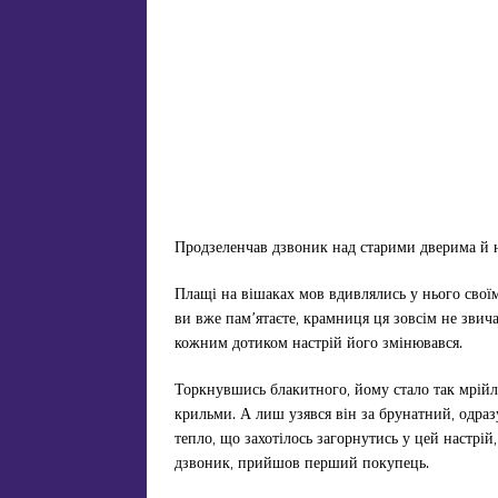
Продзеленчав дзвоник над старими дверима й 
Плащі на вішаках мов вдивлялись у нього своїм
ви вже пам’ятаєте, крамниця ця зовсім не звич
кожним дотиком настрій його змінювався.
Торкнувшись блакитного, йому стало так мрійли
крильми. А лиш узявся він за брунатний, одра
тепло, що захотілось загорнутись у цей настрій
дзвоник, прийшов перший покупець.