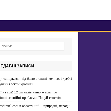
НЕДАВНІ ЗАПИСИ
и та підказки від болю в спині, колінах і хребті
ування соком кропиви
ї на тілі: 12 сигналів нашого тіла про
ішні емоційні проблеми. Почуй своє тіло!
озбити” солі в області шиї – природні, народні