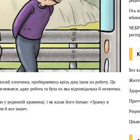
рецеп
Ось в
вбива
ЧЕБР
респі
К
Без к
Житт
олосий хлопчина, пробираючись крізь дощ ішов на роботу. Це
илювався, адже робота та була ох яка відповідальна й незвична.
Здоро
Притч
ю у родинній крамниці, і як казав його батько: «Зранку в
ля й все інше».
Реце
Цікав