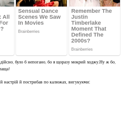
 дійсно, було б непогано, бо я щоразу мокрий ходжу.Ну ж бо,
лаща!
й настрій й пострибав по калюжах, вигукуючи: