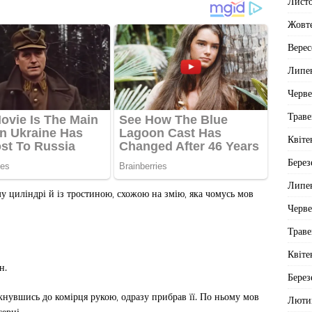
Лист
Жовт
Верес
Липе
Черв
Траве
Квіте
Берез
Липе
у циліндрі й із тростиною, схожою на змію, яка чомусь мов
Черв
Траве
Квіте
н.
Берез
нувшись до комірця рукою, одразу прибрав її. По ньому мов
Люти
серці.