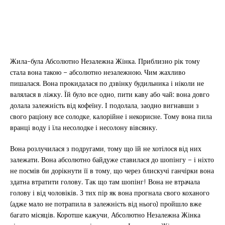
Жила-була Абсолютно Незалежна Жінка. Приблизно рік тому
стала вона такою – абсолютно незалежною. Чим жахливо
пишалася. Вона прокидалася по дзвінку будильника і ніколи не
валялася в ліжку. Їй було все одно, пити каву або чай: вона довго
долала залежність від кофеїну. І подолала, заодно вигнавши з
свого раціону все солодке, калорійне і некорисне. Тому вона пила
вранці воду і їла несолодке і несолону вівсянку.
Вона розлучилася з подругами, тому що їй не хотілося від них
залежати. Вона абсолютно байдуже ставилася до шопінгу – і ніхто
не посмів би дорікнути її в тому, що через блискучі ганчірки вона
здатна втратити голову. Так що там шопінг! Вона не втрачала
голову і від чоловіків. З тих пір як вона прогнала свого коханого
(адже мало не потрапила в залежність від нього) пройшло вже
багато місяців. Коротше кажучи, Абсолютно Незалежна Жінка