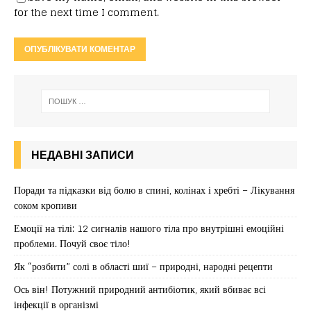
for the next time I comment.
НЕДАВНІ ЗАПИСИ
Поради та підказки від болю в спині, колінах і хребті – Лікування
соком кропиви
Емоції на тілі: 12 сигналів нашого тіла про внутрішні емоційні
проблеми. Почуй своє тіло!
Як “розбити” солі в області шиї – природні, народні рецепти
Ось він! Потужний природний антибіотик, який вбиває всі
інфекції в організмі