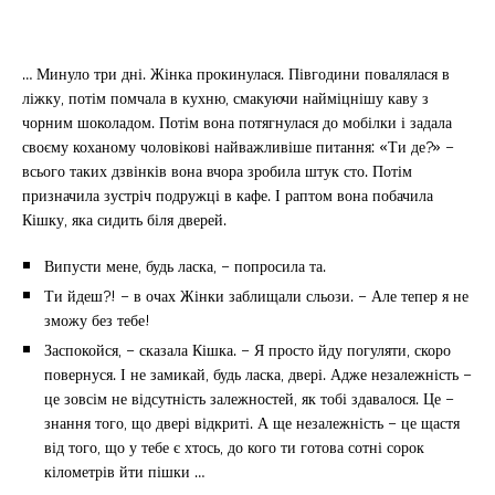
… Минуло три дні. Жінка прокинулася. Півгодини повалялася в
ліжку, потім помчала в кухню, смакуючи найміцнішу каву з
чорним шоколадом. Потім вона потягнулася до мобілки і задала
своєму коханому чоловікові найважливіше питання: «Ти де?» –
всього таких дзвінків вона вчора зробила штук сто. Потім
призначила зустріч подружці в кафе. І раптом вона побачила
Кішку, яка сидить біля дверей.
Випусти мене, будь ласка, – попросила та.
Ти йдеш?! – в очах Жінки заблищали сльози. – Але тепер я не
зможу без тебе!
Заспокойся, – сказала Кішка. – Я просто йду погуляти, скоро
повернуся. І не замикай, будь ласка, двері. Адже незалежність –
це зовсім не відсутність залежностей, як тобі здавалося. Це –
знання того, що двері відкриті. А ще незалежність – це щастя
від того, що у тебе є хтось, до кого ти готова сотні сорок
кілометрів йти пішки …