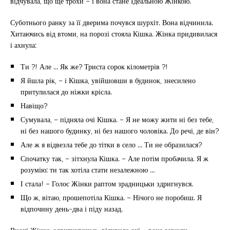
відчувала, що ще трохи – і вона стане Ідеальною Жінкою.
Суботнього ранку за її дверима почувся шурхіт. Вона відчинила.
Хитаючись від втоми, на порозі стояла Кішка. Жінка придивилася
і ахнула:
Ти ?! Але … Як же? Триста сорок кілометрів ?!
Я йшла рік, – і Кішка, увійшовши в будинок, знесилено
притулилася до ніжки крісла.
Навіщо?
Сумувала, – підняла очі Кішка. – Я не можу жити ні без тебе,
ні без нашого будинку, ні без нашого чоловіка. До речі, де він?
Але ж я відвезла тебе до тітки в село … Ти не образилася?
Спочатку так, – зітхнула Кішка. – Але потім пробачила. Я ж
розумію: ти так хотіла стати незалежною …
І стала! – Голос Жінки раптом зрадницьки здригнувся.
Що ж, вітаю, прошепотіла Кішка. – Нічого не поробиш. Я
відпочину день-два і піду назад.