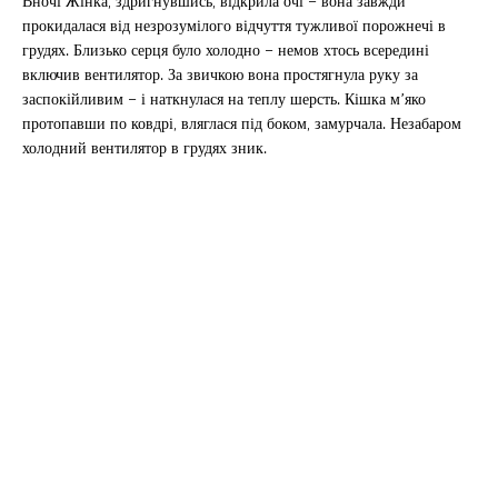
Вночі Жінка, здригнувшись, відкрила очі – вона завжди
прокидалася від незрозумілого відчуття тужливої ​​порожнечі в
грудях. Близько серця було холодно – немов хтось всередині
включив вентилятор. За звичкою вона простягнула руку за
заспокійливим – і наткнулася на теплу шерсть. Кішка м’яко
протопавши по ковдрі, вляглася під боком, замурчала. Незабаром
холодний вентилятор в грудях зник.