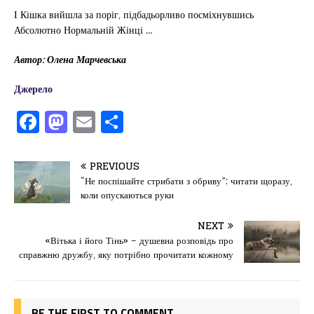
І Кішка вийшла за поріг, підбадьорливо посміхнувшись
Абсолютно Нормальній Жінці …
Автор: Олена Марчевська
Джерело
F
M
E
П
a
a
m
од
c
st
ai
іл
PREVIOUS
e
o
l
и
“Не поспішайте стрибати з обриву”: читати щоразу,
коли опускаються руки
b
d
т
o
o
ис
NEXT
«Вітька і його Тінь» – душевна розповідь про
o
n
я
справжню дружбу, яку потрібно прочитати кожному
k
BE THE FIRST TO COMMENT