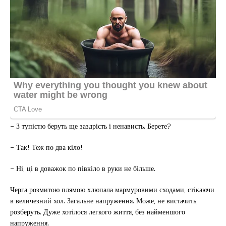
– З тупістю беруть ще заздрість і ненависть. Берете?
– Так! Теж по два кіло!
– Ні, ці в доважок по півкіло в руки не більше.
Черга розмитою плямою хлюпала мармуровими сходами, стікаючи
в величезний хол. Загальне напруження. Може, не вистачить,
розберуть. Дуже хотілося легкого життя, без найменшого
напруження.