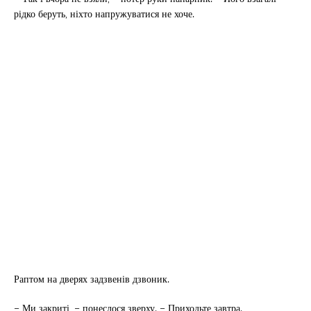
рідко беруть, ніхто напружуватися не хоче.
Раптом на дверях задзвенів дзвоник.
– Ми закриті, – понеслося зверху. – Приходьте завтра.