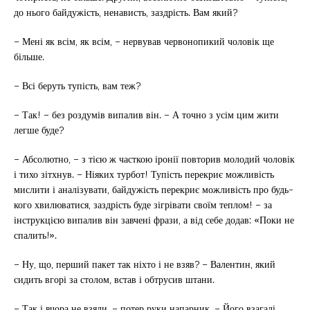
до нього байдужість, ненависть, заздрість. Вам який?
– Мені як всім, як всім, – нервував червонопикий чоловік ще
більше.
– Всі беруть тупість, вам теж?
– Так! – без роздумів випалив він. – А точно з усім цим жити
легше буде?
– Абсолютно, – з тією ж часткою іронії повторив молодий чоловік
і тихо зітхнув. – Ніяких турбот! Тупість перекриє можливість
мислити і аналізувати, байдужість перекриє можливість про будь-
кого хвилюватися, заздрість буде зігрівати своїм теплом! – за
інструкцією випалив він завчені фрази, а від себе додав: «Поки не
спалить!».
– Ну, що, перший пакет так ніхто і не взяв? – Валентин, який
сидить вгорі за столом, встав і обтрусив штани.
– Так і вчора не взяли, – потер руки напарник. – Його взагалі