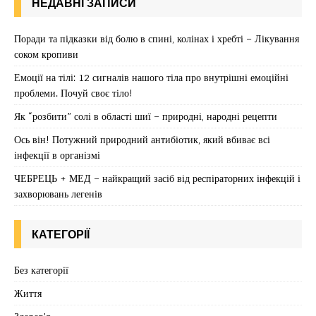
НЕДАВНІ ЗАПИСИ
Поради та підказки від болю в спині, колінах і хребті – Лікування
соком кропиви
Емоції на тілі: 12 сигналів нашого тіла про внутрішні емоційні
проблеми. Почуй своє тіло!
Як “розбити” солі в області шиї – природні, народні рецепти
Ось він! Потужний природний антибіотик, який вбиває всі
інфекції в організмі
ЧЕБРЕЦЬ + МЕД – найкращий засіб від респіраторних інфекцій і
захворювань легенів
КАТЕГОРІЇ
Без категорії
Життя