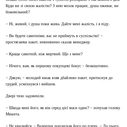
Куди ви зі своєю жалістю? З нею мозок працює, душа оживає, ви
божевільний?
– Ні, живий, і душа поки жива. Дайте мені жалість, і я піду.
– Ви будете самотніми, вас не приймуть в суспільстві! –
простягаючи пакет, невпевнено сказав менеджер.
– Краще самотній, ніж мертвий. Що з мене?
– Нічого, вам, як першому покупцеві бонус – безкоштовно.
– Дякую, – молодий юнак взяв дбайливо пакет, притиснув до
грудей, усміхнувся і вийшов.
Двері тихо задзвеніли.
– Шкода мені його, як він серед цієї маси один? – почухав голову
Микита.
– Не хвилюйся, – Валентин поплескав його по плечу. – До цього