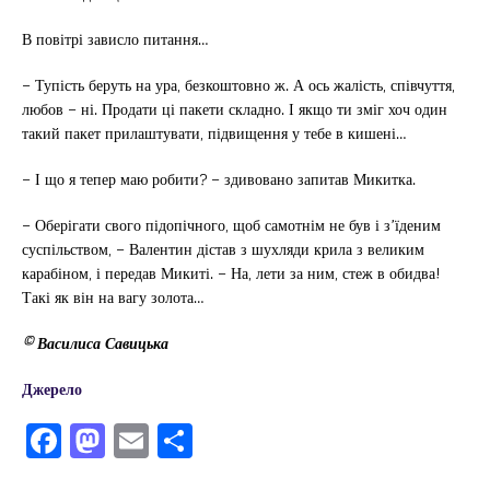
В повітрі зависло питання…
– Тупість беруть на ура, безкоштовно ж. А ось жалість, співчуття,
любов – ні. Продати ці пакети складно. І якщо ти зміг хоч один
такий пакет прилаштувати, підвищення у тебе в кишені…
– І що я тепер маю робити? – здивовано запитав Микитка.
– Оберігати свого підопічного, щоб самотнім не був і з’їденим
суспільством, – Валентин дістав з шухляди крила з великим
карабіном, і передав Микиті. – На, лети за ним, стеж в обидва!
Такі як він на вагу золота…
© Василиса Савицька
Джерело
F
M
E
П
a
a
m
од