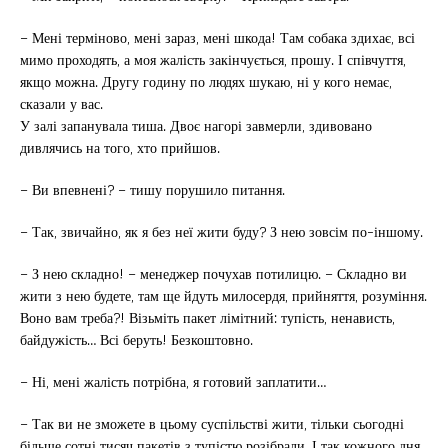
– Мені терміново, мені зараз, мені шкода! Там собака здихає, всі
мимо проходять, а моя жалість закінчується, прошу. І співчуття,
якщо можна. Другу годину по людях шукаю, ні у кого немає,
сказали у вас.
У залі запанувала тиша. Двоє нагорі завмерли, здивовано
дивлячись на того, хто прийшов.
– Ви впевнені? – тишу порушило питання.
– Так, звичайно, як я без неї жити буду? З нею зовсім по-іншому.
– З нею складно! – менеджер почухав потилицю. – Складно ви
жити з нею будете, там ще йдуть милосердя, прийняття, розуміння.
Воно вам треба?! Візьміть пакет лімітний: тупість, ненависть,
байдужість… Всі беруть! Безкоштовно.
– Ні, мені жалість потрібна, я готовий заплатити…
– Так ви не зможете в цьому суспільстві жити, тільки сьогодні
більше сотні тисяч пакетів з тупістю розібрали. І так кожного дня.