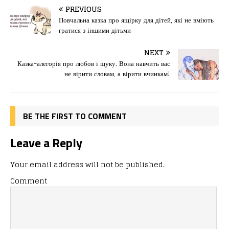
c
st
ai
іл
PREVIOUS
e
o
l
и
Повчальна казка про ящірку для дітей, які не вміють
гратися з іншими дітьми
b
d
т
o
o
ис
NEXT
Казка-алегорія про любов і щуку. Вона навчить вас
o
n
я
не вірити словам, а вірити вчинкам!
k
BE THE FIRST TO COMMENT
Leave a Reply
Your email address will not be published.
Comment