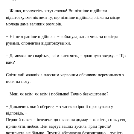
– Жінко, пропустіть, я тут стояла! Ви пізніше підійшли! –
відштовхуючи ліктями ту, що пізніше підійшла, лізла на місце
молода дама великих розмірів.
– Ні, це я раніше підійшла! – зойкнула, хапаючись за повітря
руками, опонентка відштовхувачки.
– Дамочки, не сваріться, всім вистачить, – долинуло зверху. – Що
вам?
Спітнілий чоловік з плоским червоним обличчям переминався з
ноги на ногу.
– Мені як всім, як всім і побільше! Точно безкоштовно?!
– Дивлячись який оберете, – з часткою іронії прозвучало у
відповідь. –
Перший пакет – інтелект, до нього на додачу – жалість, співчуття,
прийняття, любов. Цей вартує ваших зусиль, грам триста/
чотириста, не більше. Другий, абсолютно безкоштовно – тупість,