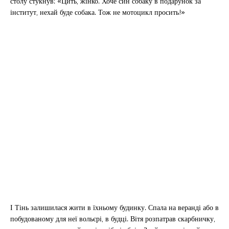
столу стукнув: «Цить, жінко. Хоче син собаку в подарунок за
інститут, нехай буде собака. Тож не мотоцикл просить!»
І Тінь залишилася жити в їхньому будинку. Спала на веранді або в
побудованому для неї вольєрі, в будці. Вітя розпатрав скарбничку,