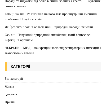
Поради та підказки від болю в спині, колінах і хребті – Лікування
соком кропиви
Емоції на тілі: 12 сигналів нашого тіла про внутрішні емоційні
проблеми. Почуй своє тіло!
Як “розбити” солі в області шиї – природні, народні рецепти
Ось він! Потужний природний антибіотик, який вбиває всі
інфекції в організмі
ЧЕБРЕЦЬ + МЕД – найкращий засіб від респіраторних інфекцій і
захворювань легенів
КАТЕГОРІЇ
Без категорії
Життя
Здоров'я
Притчі