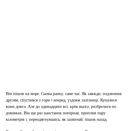
Він пішов на море. Сьома ранку, саме час. Як завжди, подзвонив
друзям, спустився з гори і вперед, уздовж залізниці. Купалися
вони довго. Але до одинадцяти всі, крім нього, розбрелися по
домівках. Він ще раз наостанок попірнав, проплив пару
кілометрів і, переодягнувшись, як зазвичай, пішов назад.