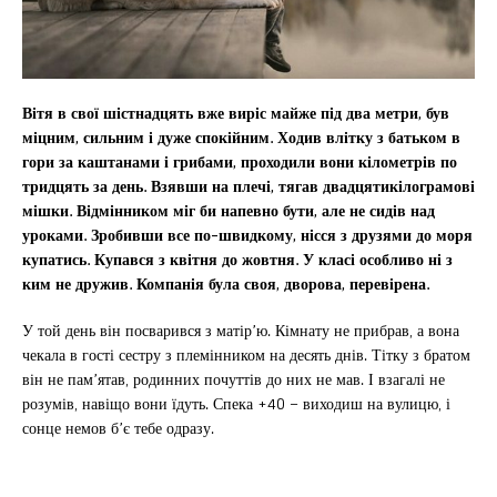
Вітя в свої шістнадцять вже виріс майже під два метри, був
міцним, сильним і дуже спокійним. Ходив влітку з батьком в
гори за каштанами і грибами, проходили вони кілометрів по
тридцять за день. Взявши на плечі, тягав двадцятикілограмові
мішки. Відмінником міг би напевно бути, але не сидів над
уроками. Зробивши все по-швидкому, нісся з друзями до моря
купатись. Купався з квітня до жовтня. У класі особливо ні з
ким не дружив. Компанія була своя, дворова, перевірена.
У той день він посварився з матір’ю. Кімнату не прибрав, а вона
чекала в гості сестру з племінником на десять днів. Тітку з братом
він не пам’ятав, родинних почуттів до них не мав. І взагалі не
розумів, навіщо вони їдуть. Спека +40 – виходиш на вулицю, і
сонце немов б’є тебе одразу.