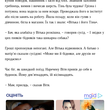
купив поводок, нашийник і засіб від бліх. Знайшов залізний
гребінець, вимив і вичесав шерсть. Тінь була чудова! Грізна і
потужна, вона ходила за ним всюди. Проводжала його в інститут
або після занять на роботу. Йшла позаду, коли він гуляв з
дівчиною, бігла в магазин. Їх так і звали: «Вітька і його Тінь».
– Бач, яка алабаїха у Вітька розкішна, – говорив сусід. – І звідки у
цих пияків-бідняків така шикарна собака?
Гроші пропонував непогані. Але Вітька відмовився. А батько з
матір’ю сказали сусідові: «Може ми й бідняки, але друзів не
продаємо.»
Час біг, як швидкий поїзд. Наречену Вітя привів до себе в
будинок. Йому дев’ятнадцять, їй вісімнадцять.
– Мам, присядь, – сказав Вітя.