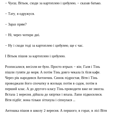
– Чуєш, Вітьок, сходи за картоплею і цибулею, – сказав батько.
– Тату, я одружуся.
– Зараз прям?
– Ні, через чотири дні.
– Ну і сходи тоді за картоплею і цибулею, ще є час.
І Вітьок пішов за картоплею і цибулею.
Розписалися, весілля не було. Просто втрьох – він, Галя і Тінь
пішли гуляти до моря. А потім Тінь довго чекала їх біля кафе.
Через рік народився Антончик. Синок підростав, Вітя і Тінь
проводжали його спочатку в ясельця, потім в садок, потім в
перший клас. А до другого класу Тінь проводити вже не змогла.
Встала 1 вересня, дійшла до хвіртки і впала. Лапи підкосилися.
Вітя підбіг, вона тільки зітхнула і сіпнулася …
Антошка пішов в школу 2 вересня. А першого, в горах, в лісі Вітя