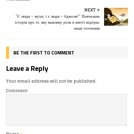
b
d
т
o
o
ис
NEXT
“Є люди – мухи, і є люди – бджоли!” Повчальна
o
n
я
історія про те, яку важливу роль в житті відіграє
k
наше оточення
BE THE FIRST TO COMMENT
Leave a Reply
Your email address will not be published.
Comment
Name
*