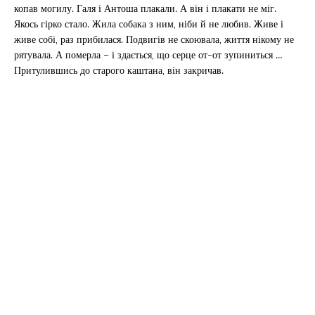
копав могилу. Галя і Антоша плакали. А він і плакати не міг.
Якось гірко стало. Жила собака з ним, ніби й не любив. Живе і
живе собі, раз прибилася. Подвигів не скоювала, життя нікому не
рятувала. А померла – і здається, що серце от-от зупиниться …
Притулившись до старого каштана, він закричав.