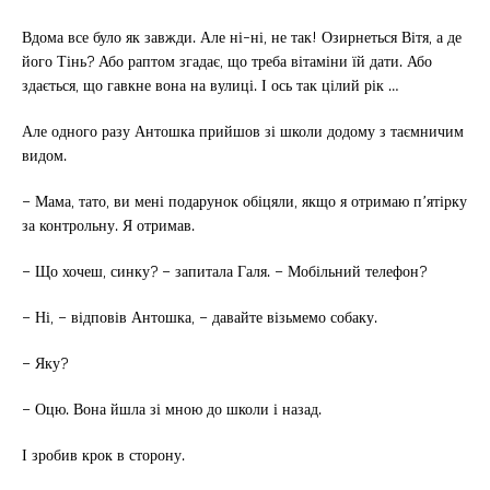
Вдома все було як завжди. Але ні-ні, не так! Озирнеться Вітя, а де
його Тінь? Або раптом згадає, що треба вітаміни їй дати. Або
здається, що гавкне вона на вулиці. І ось так цілий рік …
Але одного разу Антошка прийшов зі школи додому з таємничим
видом.
– Мама, тато, ви мені подарунок обіцяли, якщо я отримаю п’ятірку
за контрольну. Я отримав.
– Що хочеш, синку? – запитала Галя. – Мобільний телефон?
– Ні, – відповів Антошка, – давайте візьмемо собаку.
– Яку?
– Оцю. Вона йшла зі мною до школи і назад.
І зробив крок в сторону.