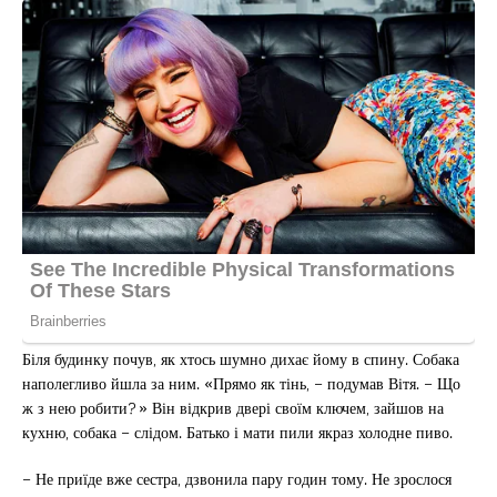
Біля будинку почув, як хтось шумно дихає йому в спину. Собака
наполегливо йшла за ним. «Прямо як тінь, – подумав Вітя. – Що
ж з нею робити? » Він відкрив двері своїм ключем, зайшов на
кухню, собака – слідом. Батько і мати пили якраз холодне пиво.
– Не приїде вже сестра, дзвонила пару годин тому. Не зрослося