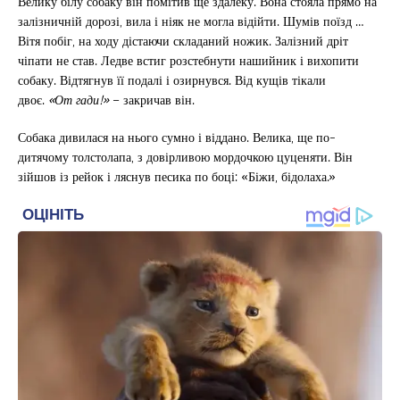
Велику білу собаку він помітив ще здалеку. Вона стояла прямо на
залізничній дорозі, вила і ніяк не могла відійти. Шумів поїзд …
Вітя побіг, на ходу дістаючи складаний ножик. Залізний дріт
чіпати не став. Ледве встиг розстебнути нашийник і вихопити
собаку. Відтягнув її подалі і озирнувся. Від кущів тікали
двоє.
«От гади!»
– закричав він.
Собака дивилася на нього сумно і віддано. Велика, ще по-
дитячому толстолапа, з довірливою мордочкою цуценяти. Він
зійшов із рейок і ляснув песика по боці: «Біжи, бідолаха.»