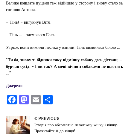
Велике кошлате цуценя теж відійшло у сторону і знову стало за
спиною Антона.
– Тінь! – вигукнув Вітя.
– Тінь … – засміялася Галя.
Утрьох вони вимили песика у ванній. Тінь виявилася білою …
“Ти ба, знову ті бідняки таку відмінну собаку десь дістали, –
бурчав сусід. – І як так? А мені вічно з собаками не щастить
…”
Джерело
F
M
E
П
a
a
m
од
c
st
ai
іл
PREVIOUS
e
o
l
и
Історія про абсолютно незалежну жінку і кішку.
Прочитайте її до кінця!