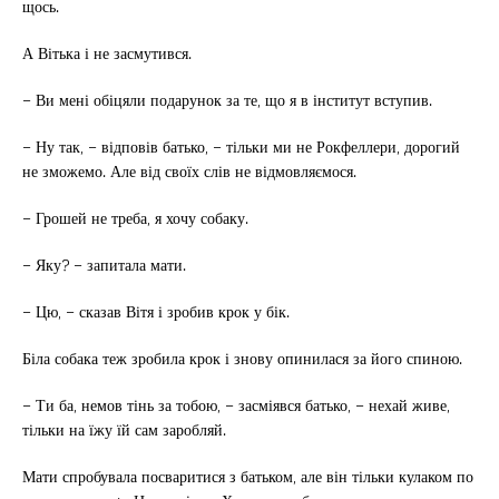
щось.
А Вітька і не засмутився.
– Ви мені обіцяли подарунок за те, що я в інститут вступив.
– Ну так, – відповів батько, – тільки ми не Рокфеллери, дорогий
не зможемо. Але від своїх слів не відмовляємося.
– Грошей не треба, я хочу собаку.
– Яку? – запитала мати.
– Цю, – сказав Вітя і зробив крок у бік.
Біла собака теж зробила крок і знову опинилася за його спиною.
– Ти ба, немов тінь за тобою, – засміявся батько, – нехай живе,
тільки на їжу їй сам заробляй.
Мати спробувала посваритися з батьком, але він тільки кулаком по