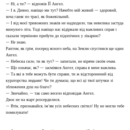
— Ні, а ти? — відповів ЇЇ Ангел.
— І я. Дивно, навіщо ми тут? Начебто мій живий — здоровий,
хоча ганяє по трасі, як божевільний.
— І від моєї тривожних знаків не надходило, так невелика застуда
минулого літа. Тоді навіщо нас відірвали від важливих справ і
сказали терміново прибути до підопічних у лікарню?
— Не знаю.
Раптом, як грім, посеред ясного неба, на Землю спустився ще один
Ангел.
— Небесна сило, ти як тут? — запитали, не вірячи своїм очам.
— Що означає, як? — засміявся Ангел, справа в мене важлива.
— Та які в тебе можуть бути справи, ти ж відсторонений від
кураторства людьми! Чи ти думаєш, що всі ці твої штучки зі
зближення душ на благо?
— Звичайно, — так само весело відповідав Ангел.
Двоє не на жарт розсердилися.
— Втік, признавайся, ім’ям усіх небесних світил! Ну не могли тебе
помилувати!