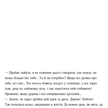
— Пробач, мабуть, я не повинен цього говорити, але знаєш, не
можу більше без тебе… Та й чи потрібно? Якщо всі думки про
тебе, усі сни… Усе чогось боявся, погруз у сумнівах, а ось зараз
їхав, дощ по лобовому склу, і так захотілося тебе побачити!
Прожени, якщо дурень і все неправильно зрозумів…
— Знаєш, ти зараз зробив цей крок за двох. Дякую! Люблю!
Так почалася казка, завдовжки в життя. Де кожен день, як мить, де