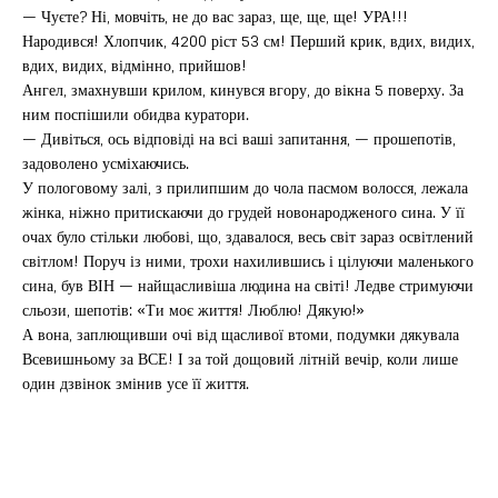
— Чуєте? Ні, мовчіть, не до вас зараз, ще, ще, ще! УРА!!!
Народився! Хлопчик, 4200 ріст 53 см! Перший крик, вдих, видих,
вдих, видих, відмінно, прийшов!
Ангел, змахнувши крилом, кинувся вгору, до вікна 5 поверху. За
ним поспішили обидва куратори.
— Дивіться, ось відповіді на всі ваші запитання, — прошепотів,
задоволено усміхаючись.
У пологовому залі, з прилипшим до чола пасмом волосся, лежала
жінка, ніжно притискаючи до грудей новонародженого сина. У її
очах було стільки любові, що, здавалося, весь світ зараз освітлений
світлом! Поруч із ними, трохи нахилившись і цілуючи маленького
сина, був ВІН — найщасливіша людина на світі! Ледве стримуючи
сльози, шепотів: «Ти моє життя! Люблю! Дякую!»
А вона, заплющивши очі від щасливої втоми, подумки дякувала
Всевишньому за ВСЕ! І за той дощовий літній вечір, коли лише
один дзвінок змінив усе її життя.