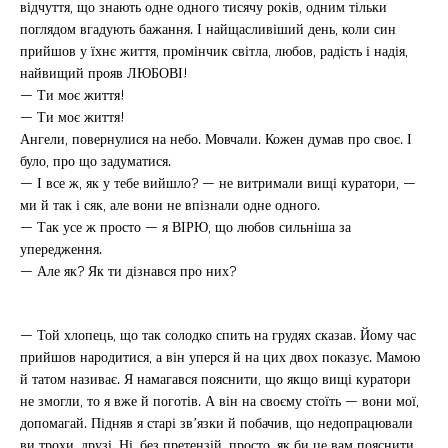
відчуття, що знають одне одного тисячу років, одним тільки
поглядом вгадують бажання. І найщасливіший день, коли син
прийшов у їхнє життя, промінчик світла, любов, радість і надія,
найвищий прояв ЛЮБОВІ!
— Ти моє життя!
— Ти моє життя!
Ангели, повернулися на небо. Мовчали. Кожен думав про своє. І
було, про що задуматися.
— І все ж, як у тебе вийшло? — не витримали вищі куратори, —
ми й так і сяк, але вони не впізнали одне одного.
— Так усе ж просто — я ВІРЮ, що любов сильніша за
упередження.
— Але як? Як ти дізнався про них?
— Той хлопець, що так солодко спить на грудях сказав. Йому час
прийшов народитися, а він уперся й на цих двох показує. Мамою
й татом називає. Я намагався пояснити, що якщо вищі куратори
не змогли, то я вже й поготів. А він на своєму стоїть — вони мої,
допомагай. Підняв я старі зв’язки й побачив, що недопрацювали
ви трохи, друзі. Ні, без претензій, просто, як би це вам пояснити