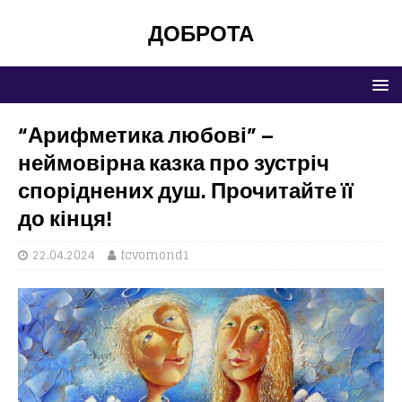
ДОБРОТА
“Арифметика любові” –
неймовірна казка про зустріч
споріднених душ. Прочитайте її
до кінця!
22.04.2024
fcvomond1