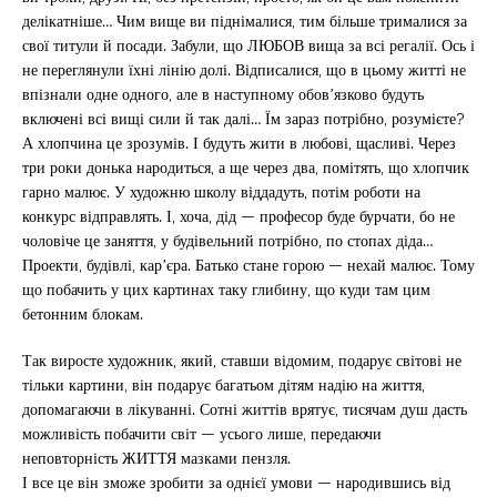
делікатніше… Чим вище ви піднімалися, тим більше трималися за
свої титули й посади. Забули, що ЛЮБОВ вища за всі регалії. Ось і
не переглянули їхні лінію долі. Відписалися, що в цьому житті не
впізнали одне одного, але в наступному обов’язково будуть
включені всі вищі сили й так далі… Їм зараз потрібно, розумієте?
А хлопчина це зрозумів. І будуть жити в любові, щасливі. Через
три роки донька народиться, а ще через два, помітять, що хлопчик
гарно малює. У художню школу віддадуть, потім роботи на
конкурс відправлять. І, хоча, дід — професор буде бурчати, бо не
чоловіче це заняття, у будівельний потрібно, по стопах діда…
Проекти, будівлі, кар’єра. Батько стане горою — нехай малює. Тому
що побачить у цих картинах таку глибину, що куди там цим
бетонним блокам.
Так виросте художник, який, ставши відомим, подарує світові не
тільки картини, він подарує багатьом дітям надію на життя,
допомагаючи в лікуванні. Сотні життів врятує, тисячам душ дасть
можливість побачити світ — усього лише, передаючи
неповторність ЖИТТЯ мазками пензля.
І все це він зможе зробити за однієї умови — народившись від