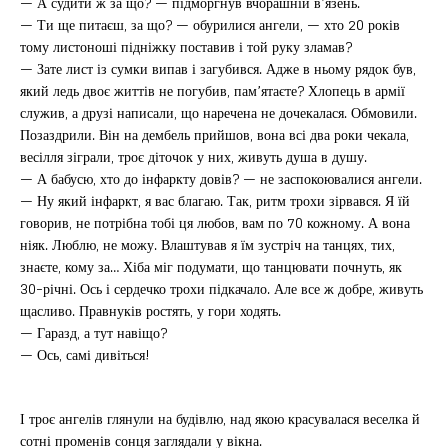
— А судити ж за що? — підморгнув вчорашній в’язень.
— Ти ще питаєш, за що? — обурилися ангели, — хто 20 років
тому листоноші підніжку поставив і той руку зламав?
— Зате лист із сумки випав і загубився. Адже в ньому рядок був,
який ледь двоє життів не погубив, пам’ятаєте? Хлопець в армії
служив, а друзі написали, що наречена не дочекалася. Обмовили.
Позаздрили. Він на дембель прийшов, вона всі два роки чекала,
весілля зіграли, троє діточок у них, живуть душа в душу.
— А бабусю, хто до інфаркту довів? — не заспокоювалися ангели.
— Ну який інфаркт, я вас благаю. Так, ритм трохи зірвався. Я їй
говорив, не потрібна тобі ця любов, вам по 70 кожному. А вона
ніяк. Люблю, не можу. Влаштував я їм зустріч на танцях, тих,
знаєте, кому за… Хіба міг подумати, що танцювати почнуть, як
30-річні. Ось і сердечко трохи підкачало. Але все ж добре, живуть
щасливо. Правнуків ростять, у гори ходять.
— Гаразд, а тут навіщо?
— Ось, самі дивіться!
І троє ангелів глянули на будівлю, над якою красувалася веселка й
сотні променів сонця заглядали у вікна.