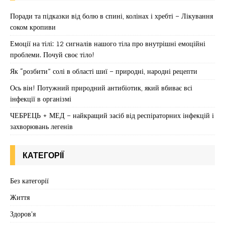
Поради та підказки від болю в спині, колінах і хребті – Лікування
соком кропиви
Емоції на тілі: 12 сигналів нашого тіла про внутрішні емоційні
проблеми. Почуй своє тіло!
Як “розбити” солі в області шиї – природні, народні рецепти
Ось він! Потужний природний антибіотик, який вбиває всі
інфекції в організмі
ЧЕБРЕЦЬ + МЕД – найкращий засіб від респіраторних інфекцій і
захворювань легенів
КАТЕГОРІЇ
Без категорії
Життя
Здоров'я