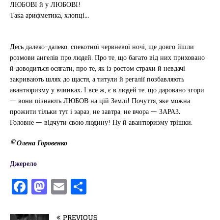
ЛЮБОВІ й у ЛЮБОВІ!
Така арифметика, хлопці…
Десь далеко-далеко, спекотної червневої ночі, ще довго йшли
розмови ангелів про людей. Про те, що багато від них приховано
й доводиться осягати, про те, як із ростом страхи й невдачі
закривають шлях до щастя, а титули й регалії позбавляють
авантюризму у вчинках. І все ж, є в людей те, що даровано згори
— вони пізнають ЛЮБОВ на цій Землі! Почуття, яке можна
прожити тільки тут і зараз, не завтра, не вчора — ЗАРАЗ.
Головне — відчути свою людину! Ну й авантюризму трішки.
© Олена Горовенко
Джерело
F
M
E
П
a
a
m
од
c
st
ai
іл
PREVIOUS