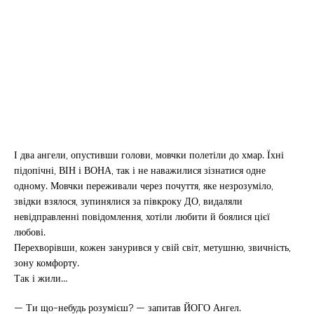
І два ангели, опустивши голови, мовчки полетіли до хмар. Їхні
підопічні, ВІН і ВОНА, так і не наважилися зізнатися одне
одному. Мовчки переживали через почуття, яке незрозуміло,
звідки взялося, зупинялися за півкроку ДО, видаляли
невідправленні повідомлення, хотіли любити й боялися цієї
любові.
Перехворівши, кожен занурився у свій світ, метушню, звичність,
зону комфорту.
Так і жили…
— Ти що-небудь розумієш? — запитав ЙОГО Ангел.