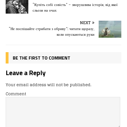
e
o
l
и
“Купіть собі совість” – зворушлива історія, від якої
сльози на очах
b
d
т
o
o
ис
NEXT
“Не поспішайте стрибати з обриву”: читати щоразу,
o
n
я
коли опускаються руки
k
BE THE FIRST TO COMMENT
Leave a Reply
Your email address will not be published.
Comment