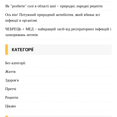
Як “розбити” солі в області шиї – природні, народні рецепти
Ось він! Потужний природний антибіотик, який вбиває всі
інфекції в організмі
ЧЕБРЕЦЬ + МЕД – найкращий засіб від респіраторних інфекцій і
захворювань легенів
КАТЕГОРІЇ
Без категорії
Життя
Здоров'я
Притчі
Рецепти
Цікаво