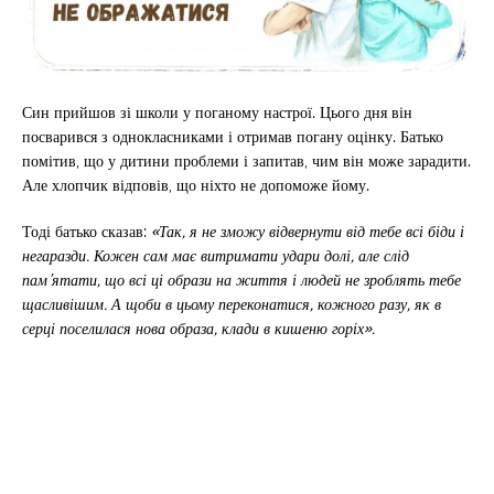
Син прийшов зі школи у поганому настрої. Цього дня він
посварився з однокласниками і отримав погану оцінку. Батько
помітив, що у дитини проблеми і запитав, чим він може зарадити.
Але хлопчик відповів, що ніхто не допоможе йому.
Тоді батько сказав:
«Так, я не зможу відвернути від тебе всі біди і
негаразди. Кожен сам має витримати удари долі, але слід
пам’ятати, що всі ці образи на життя і людей не зроблять тебе
щасливішим. А щоби в цьому переконатися, кожного разу, як в
серці поселилася нова образа, клади в кишеню горіх».