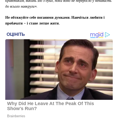
кривдникам, викинь зло з душі, поки воно не переросло у ненависть
до всього навкруги».
Не обтяжуйте себе поганими думками. Навчіться любити і
пробачати – і стане легше жити.