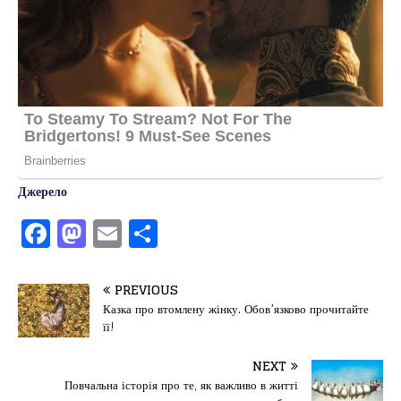
Джерело
F
M
E
П
a
a
m
од
c
st
ai
іл
PREVIOUS
e
o
l
и
Казка про втомлену жінку. Обов’язково прочитайте
її!
b
d
т
o
o
ис
NEXT
Повчальна історія про те, як важливо в житті