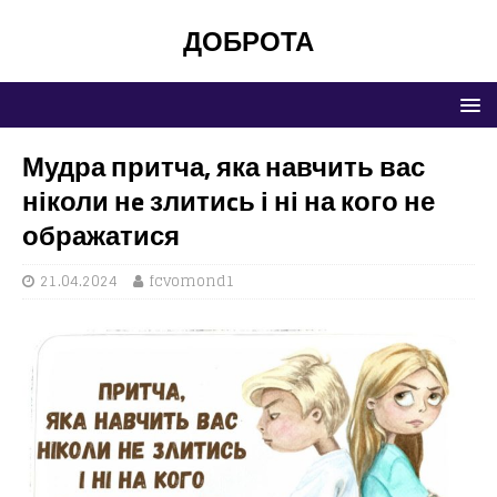
ДОБРОТА
Мудра притча, яка навчить вас
ніколи нe злитиcь і ні на кого не
ображатися
21.04.2024
fcvomond1