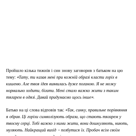
Пройшло кілька тижнів і син знову заговорив з батьком на цю
тему:
«Тату, ти казав мені при кожній образі класти горіх в
кишеню. Але твоя ідея виявилась дуже поганою. Я не можу
нормально ходити, бігати. Мені стало важко жити з таким
тягарем в одязі. Давай придумаємо щось інше».
Батько на ці слова відповів так:
«Так, синку, правильне порівняння
я обрав. Ці горіхи символізують образи, що стають тягарем у
твоєму серці. Тобі важко з ними жити, вони дошкуляють, ниють,
муляють. Найкращий вихід – позбутися їх. Пробач всім своїм