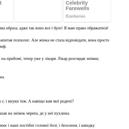
ва образа, адже так воно все і було! Я маю право ображатися!
апитав психолог. Але жінка не стала відповідати, вона просто
риф.
на прийомі, тепер уже у лікаря. Лікар розглядав знімки,
на.
и є, і внуки теж. А навіщо вам мої родичі?
азав на знімок черепа, де у неї пухлина.
нює і ваші постійні головні болі, і безсоння, і швидку