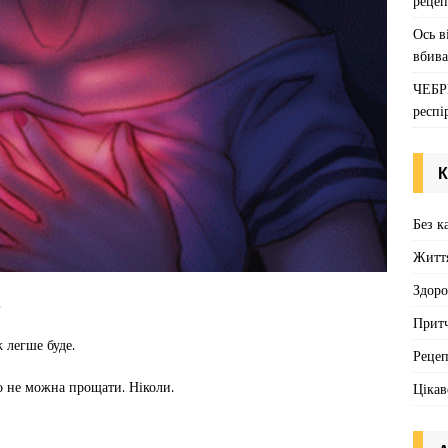
рецеп
Ось в
вбива
ЧЕБР
респі
К
Без к
Житт
Здоро
.
Притч
ж легше буде.
Реце
о не можна прощати. Ніколи.
Цікав