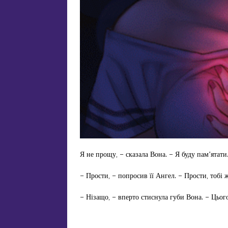
Я не прощу, – сказала Вона. – Я буду пам’ятати
– Прости, – попросив її Ангел. – Прости, тобі 
– Нізащо, – вперто стиснула губи Вона. – Цьог