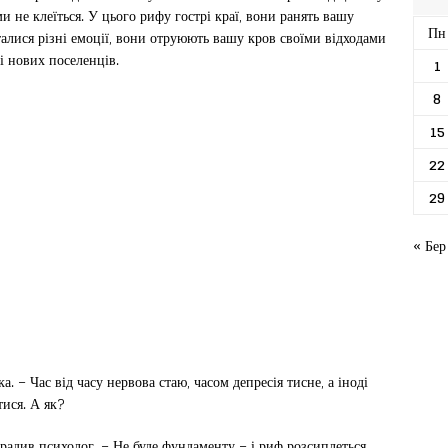
ми не клеїться. У цього рифу гострі краї, вони ранять вашу
Пн
алися різні емоції, вони отруюють вашу кров своїми відходами
і нових поселенців.
1
8
15
22
29
« Бер
а. – Час від часу нервова стаю, часом депресія тисне, а іноді
тися. А як?
радив психолог. – Не буде фундаменту – і риф розсиплеться.