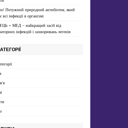
ти
ін! Потужний природний антибіотик, який
є всі інфекції в організмі
ЕЦЬ + МЕД – найкращий засіб від
раторних інфекцій і захворювань легенів
АТЕГОРІЇ
атегорії
я
в'я
і
пти
о