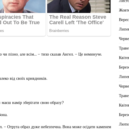
Лист
Жовт
Верес
Липе
Черв
Траве
о чи пізно, але всім… – тихо сказав Ангел. – Це неминуче.
Квіте
Берез
Липе
алеко від своїх кривдників.
Черв
Траве
и маєш намір зберігати свою образу?
Квіте
Берез
Вона.
Люти
л. – Отрута образ дуже небезпечна. Вона може осідати каменем