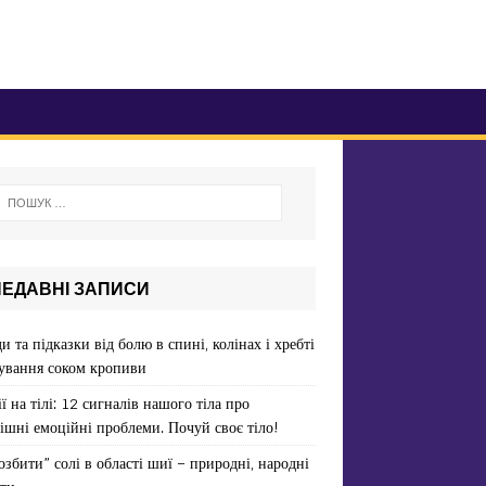
НЕДАВНІ ЗАПИСИ
и та підказки від болю в спині, колінах і хребті
ування соком кропиви
ї на тілі: 12 сигналів нашого тіла про
ішні емоційні проблеми. Почуй своє тіло!
озбити” солі в області шиї – природні, народні