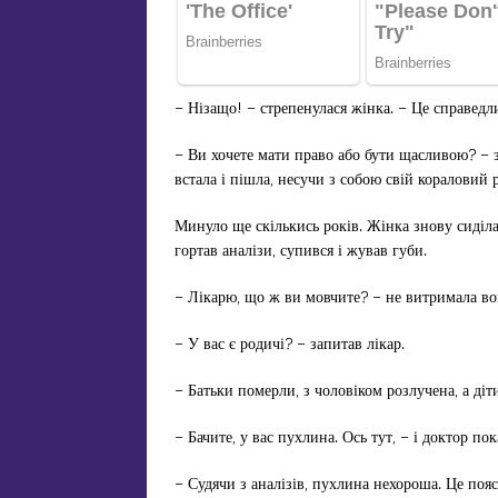
– Нізащо! – стрепенулася жінка. – Це справедли
– Ви хочете мати право або бути щасливою? – з
встала і пішла, несучи з собою свій кораловий 
Минуло ще скількись років. Жінка знову сиділа 
гортав аналізи, супився і жував губи.
– Лікарю, що ж ви мовчите? – не витримала во
– У вас є родичі? – запитав лікар.
– Батьки померли, з чоловіком розлучена, а діт
– Бачите, у вас пухлина. Ось тут, – і доктор пок
– Судячи з аналізів, пухлина нехороша. Це пояс