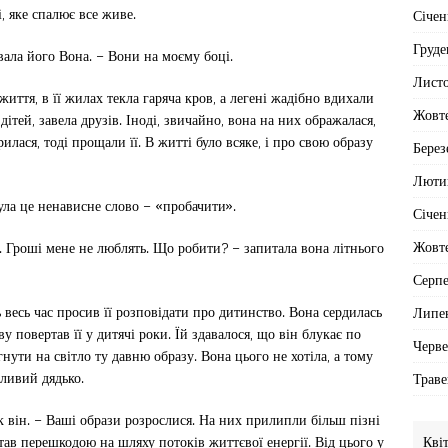
, яке спалює все живе.
Січен
Груде
вала його Вона. – Вони на моєму боці.
Лист
життя, в її жилах текла гаряча кров, а легені жадібно вдихали
Жовт
ітей, завела друзів. Іноді, звичайно, вона на них ображалася,
илася, тоді прощали її. В житті було всяке, і про свою образу
Берез
Люти
ула це ненависне слово – «пробачити».
Січен
Жовт
я. Гроші мене не люблять. Що робити? – запитала вона літнього
Серп
 весь час просив її розповідати про дитинство. Вона сердилась
Липе
у повертав її у дитячі роки. Їй здавалося, що він блукає по
Черв
гнути на світло ту давню образу. Вона цього не хотіла, а тому
тливий дядько.
Траве
к він. – Ваші образи розрослися. На них прилипли більш пізні
Кві
тав перешкодою на шляху потоків життєвої енергії. Від цього у