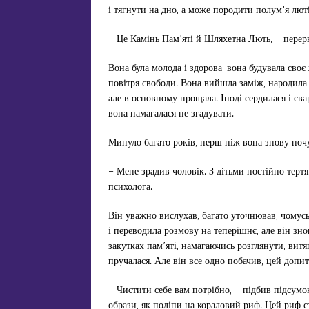
і тягнути на дно, а може породити полум’я люті
– Це Камінь Пам’яті й Шляхетна Лють, – перер
Вона була молода і здорова, вона будувала своє 
повітря свободи. Вона вийшла заміж, народила д
але в основному прощала. Іноді сердилася і свар
вона намагалася не згадувати.
Минуло багато років, перш ніж вона знову поч
– Мене зрадив чоловік. З дітьми постійно терт
психолога.
Він уважно вислухав, багато уточнював, чомусь
і переводила розмову на теперішнє, але він знов
закутках пам’яті, намагаючись розглянути, витя
пручалася. Але він все одно побачив, цей допи
– Чистити себе вам потрібно, – підбив підсумо
образи, як поліпи на кораловий риф. Цей риф с