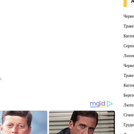
А
Черв
Траве
Квіте
Серп
Липе
Черв
Траве
.
Квіте
Берез
Люти
Січен
Груде