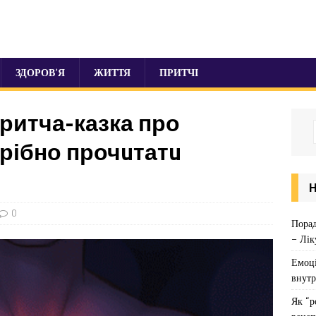
ЗДОРОВ’Я
ЖИТТЯ
ПРИТЧІ
ритча-казка про
трібно прочuтатu
0
Порад
– Лік
Емоці
внутр
Як “р