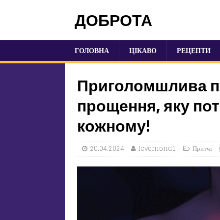
ДОБРОТА
ГОЛОВНА
ЦІКАВО
РЕЦЕПТИ
Приголомшлива п
прощення, яку по
кожному!
20.04.2024
fcvomond1
Притчі