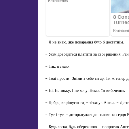
– Я не знаю, яке покарання було б достатнім.
– Усім доводиться платити за свої рішення. Ран
– Так, я знаю.
– Тоді прости! Зніми з себе тягар. Ти ж тепер д
– Ні. Не можу. І не хочу. Немає їм вибачення.
– Добре, вирішуєш ти, – зітхнув Ангел. – Де т
– Тут і тут, – доторкнулася до голови та серця 
– Будь ласка, будь обережною, – попросив Анге