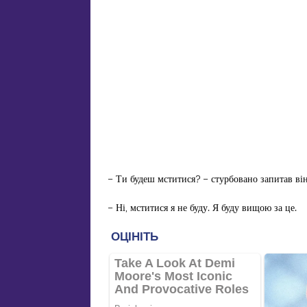
– Ти будеш мститися? – стурбовано запитав він
– Ні, мститися я не буду. Я буду вищою за це.