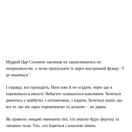
Мудрий Цар Соломон закликав не зациклюватись на
неприємностях, а легко пропускати їх через внутрішній фільтр:
“І
це минеться”.
І справді, все проходить. Нині вже й не згадати, через що я
переживала в юності. Небагато залишилося важливим. Хочеться
дивитись у майбутнє з оптимізмом, з надією. Хочеться знати, що
все те, що ми зараз переживаємо та долаємо – не дарма.
Як правило, невдачі оминають тих, хто вчасно будує фортеці та
зміцнює тили. Тих, хто бореться з власною лінню.