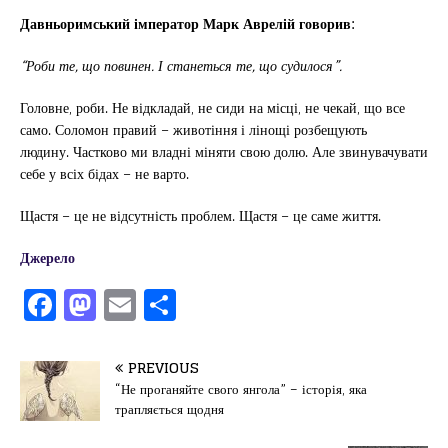
Давньоримський імператор Марк Аврелій говорив:
“Роби те, що повинен. І станеться те, що судилося”.
Головне, роби. Не відкладай, не сиди на місці, не чекай, що все
само. Соломон правий – животіння і лінощі розбещують
людину. Частково ми владні міняти свою долю. Але звинувачувати
себе у всіх бідах – не варто.
Щастя – це не відсутність проблем. Щастя – це саме життя.
Джерело
F
M
E
П
a
a
m
од
c
st
ai
іл
PREVIOUS
e
o
l
и
“Не проганяйте свого янгола” – історія, яка
трапляється щодня
b
d
т