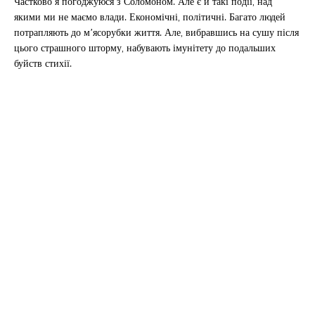
Частково я погоджуюся з Соломоном. Але є й такі події, над
якими ми не маємо влади. Економічні, політичні. Багато людей
потрапляють до м’ясорубки життя. Але, вибравшись на сушу після
цього страшного шторму, набувають імунітету до подальших
буйств стихії.