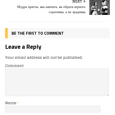
o
o
ис
NEXT
Мудра притча, яка навчить, як обрати вірного
o
n
я
соратника, а не зрадника
k
BE THE FIRST TO COMMENT
Leave a Reply
Your email address will not be published.
Comment
Name
*