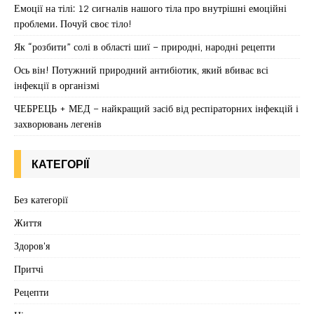
Емоції на тілі: 12 сигналів нашого тіла про внутрішні емоційні
проблеми. Почуй своє тіло!
Як “розбити” солі в області шиї – природні, народні рецепти
Ось він! Потужний природний антибіотик, який вбиває всі
інфекції в організмі
ЧЕБРЕЦЬ + МЕД – найкращий засіб від респіраторних інфекцій і
захворювань легенів
КАТЕГОРІЇ
Без категорії
Життя
Здоров'я
Притчі
Рецепти