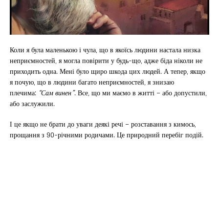
Коли я була маленькою і чула, що в якоїсь людини настала низка
неприємностей, я могла повірити у будь-що, адже біда ніколи не
приходить одна. Мені було щиро шкода цих людей. А тепер, якщо
я почую, що в людини багато неприємностей, я знизаю
плечима:
“Сам винен”
. Все, що ми маємо в житті – або допустили,
або заслужили.
І це якщо не брати до уваги деякі речі – розставання з кимось,
прощання з 90-річними родичами. Це природний перебіг подій.