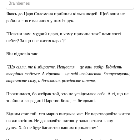
Якось до Царя Соломона прийшли кілька людей. Щоб вони не
робили – все валилося у них із рук.
“Поясни нам, мудрий царю, в чому причина такої немилості
небес? За що нас життя карає?”
Він відповів так:
“Що сіяли, те й збираєте. Нещастя – це ваш вибір. Бідність –
творіння людське. А гіркота – це плід невігластва. Звинувачуючи,
втрачаєте силу, а бажаючи, розсіюєте щастя.
Прокиньтеся, бо жебрак той, хто не усвідомлює себе. А ті, що не
знайшли всередині Царство Боже, — бездомні.
Бідним стає той, хто марно витрачає час. Не перетворюйте життя
на животіння. Не дозволяйте натовпу занапастити вашу
душу. Хай не буде багатство вашим прокляттям”