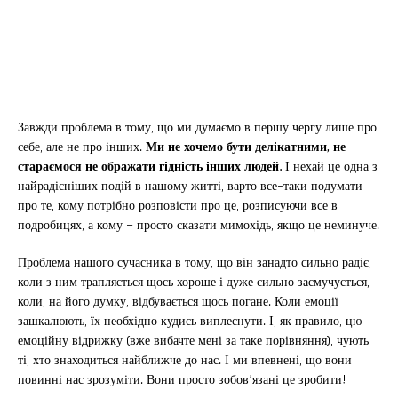
Завжди проблема в тому, що ми думаємо в першу чергу лише про
себе, але не про інших.
Ми не хочемо бути делікатними, не
стараємося не ображати гідність інших людей.
І нехай це одна з
найрадісніших подій в нашому житті, варто все-таки подумати
про те, кому потрібно розповісти про це, розписуючи все в
подробицях, а кому – просто сказати мимохідь, якщо це неминуче.
Проблема нашого сучасника в тому, що він занадто сильно радіє,
коли з ним трапляється щось хороше і дуже сильно засмучується,
коли, на його думку, відбувається щось погане. Коли емоції
зашкалюють, їх необхідно кудись виплеснути. І, як правило, цю
емоційну відрижку (вже вибачте мені за таке порівняння), чують
ті, хто знаходиться найближче до нас. І ми впевнені, що вони
повинні нас зрозуміти. Вони просто зобов’язані це зробити!