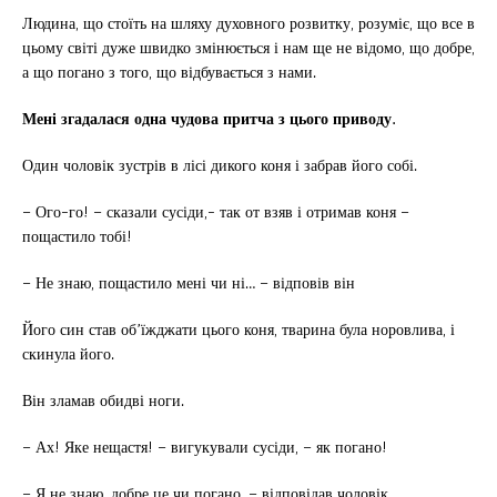
Людина, що стоїть на шляху духовного розвитку, розуміє, що все в
цьому світі дуже швидко змінюється і нам ще не відомо, що добре,
а що погано з того, що відбувається з нами.
Мені згадалася одна чудова притча з цього приводу.
Один чоловік зустрів в лісі дикого коня і забрав його собі.
– Ого-го! – сказали сусіди,- так от взяв і отримав коня –
пощастило тобі!
– Не знаю, пощастило мені чи ні… – відповів він
Його син став об’їжджати цього коня, тварина була норовлива, і
скинула його.
Він зламав обидві ноги.
– Ах! Яке нещастя! – вигукували сусіди, – як погано!
– Я не знаю, добре це чи погано, – відповідав чоловік.