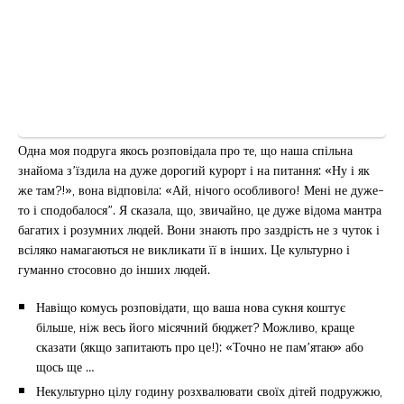
Одна моя подруга якось розповідала про те, що наша спільна
знайома з’їздила на дуже дорогий курорт і на питання: «Ну і як
же там?!», вона відповіла: «Ай, нічого особливого! Мені не дуже-
то і сподобалося”. Я сказала, що, звичайно, це дуже відома мантра
багатих і розумних людей. Вони знають про заздрість не з чуток і
всіляко намагаються не викликати її в інших. Це культурно і
гуманно стосовно до інших людей.
Навіщо комусь розповідати, що ваша нова сукня коштує
більше, ніж весь його місячний бюджет? Можливо, краще
сказати (якщо запитають про це!): «Точно не пам’ятаю» або
щось ще …
Некультурно цілу годину розхвалювати своїх дітей подружжю,