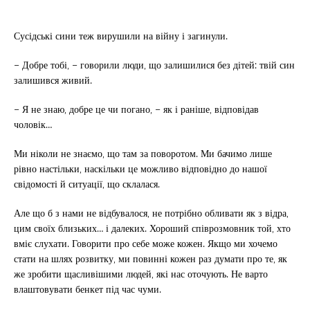
Сусідські сини теж вирушили на війну і загинули.
– Добре тобі, – говорили люди, що залишилися без дітей: твій син
залишився живий.
– Я не знаю, добре це чи погано, – як і раніше, відповідав
чоловік…
Ми ніколи не знаємо, що там за поворотом. Ми бачимо лише
рівно настільки, наскільки це можливо відповідно до нашої
свідомості й ситуації, що склалася.
Але що б з нами не відбувалося, не потрібно обливати як з відра,
цим своїх близьких… і далеких. Хороший співрозмовник той, хто
вміє слухати. Говорити про себе може кожен. Якщо ми хочемо
стати на шлях розвитку, ми повинні кожен раз думати про те, як
же зробити щасливішими людей, які нас оточують. Не варто
влаштовувати бенкет під час чуми.