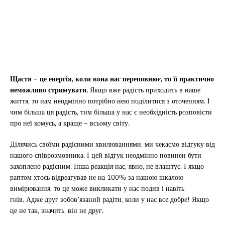
Щастя – це енергія, коли вона нас переповнює, то її практично
неможливо стримувати.
Якщо вже радість приходить в наше
життя, то нам неодмінно потрібно нею поділитися з оточенням. І
чим більша ця радість, тим більша у нас є необхідність розповісти
про неї комусь, а краще – всьому світу.
Ділячись своїми радісними хвилюваннями, ми чекаємо відгуку від
нашого співрозмовника. І цей відгук неодмінно повинен бути
захоплено радісним. Інша реакція нас, явно, не влаштує. І якщо
раптом хтось відреагував не на 100% за нашою шкалою
вимірювання, то це може викликати у нас подив і навіть
гнів. Адже друг зобов’язаний радіти, коли у нас все добре! Якщо
це не так, значить, він не друг.