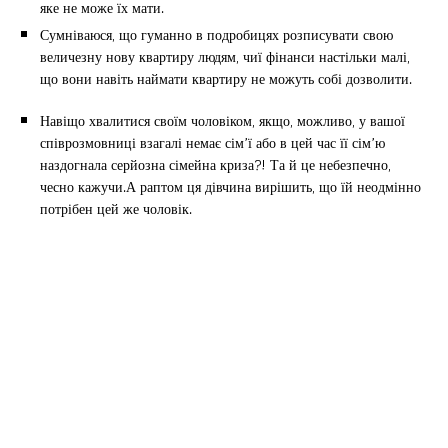
яке не може їх мати.
Сумніваюся, що гуманно в подробицях розписувати свою
величезну нову квартиру людям, чиї фінанси настільки малі,
що вони навіть наймати квартиру не можуть собі дозволити.
Навіщо хвалитися своїм чоловіком, якщо, можливо, у вашої
співрозмовниці взагалі немає сім’ї або в цей час її сім’ю
наздогнала серйозна сімейна криза?! Та й це небезпечно,
чесно кажучи.А раптом ця дівчина вирішить, що їй неодмінно
потрібен цей же чоловік.