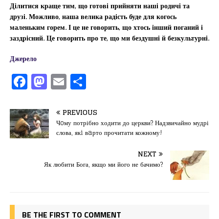
Ділитися краще тим, що готові прийняти наші родичі та
друзі. Можливо, наша велика радість буде для когось
маленьким горем. І це не говорить, що хтось інший поганий і
заздрісний. Це говорить про те, що ми бездушні й безкультурні.
Джерело
F
M
E
П
a
a
m
од
c
st
ai
іл
PREVIOUS
e
o
l
и
Чoму потрібно ходити до церкви? Надзвичайно мудрі
слова, якi вaрто прочитати кожному!
b
d
т
o
o
ис
NEXT
Як любити Бога, якщо ми його не бачимо?
o
n
я
k
BE THE FIRST TO COMMENT