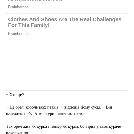
– Хто це?
– Це орел, король всіх птахів, – відповів йому сусід. – Він
належить небу. А ми, кури, належимо землі.
Так орел жив як курка і помер як курка, бо вірив у своє куряче
походження.