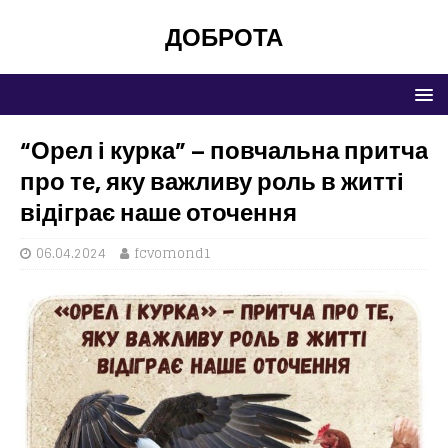
ДОБРОТА
“Орел і курка” – повчальна притча
про те, яку важливу роль в житті
відіграє наше оточення
06.04.2024
fcvomond1