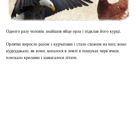
Одного разу чоловік знайшов яйце орла і підклав його курці.
Орлятко виросло разом з курчатами і стало схожим на них: воно
кудкудакало, як вони, копалося в землі в пошуках черв’ячків,
плескало крилами і намагалося літати.