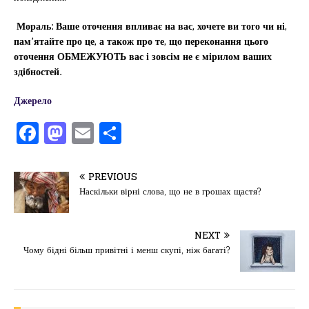
Мораль: Ваше оточення впливає на вас, хочете ви того чи ні,
пам’ятайте про це, а також про те, що переконання цього
оточення ОБМЕЖУЮТЬ вас і зовсім не є мірилом ваших
здібностей.
Джерело
F
M
E
П
a
a
m
од
c
st
ai
іл
PREVIOUS
e
o
l
и
Наскільки вірні слова, що не в грошах щастя?
b
d
т
o
o
ис
NEXT
Чому бідні більш привітні і менш скупі, ніж багаті?
o
n
я
k