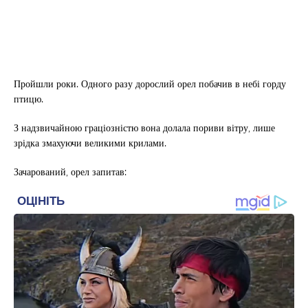
Пройшли роки. Одного разу дорослий орел побачив в небі горду
птицю.
З надзвичайною граціозністю вона долала пориви вітру, лише
зрідка змахуючи великими крилами.
Зачарований, орел запитав: