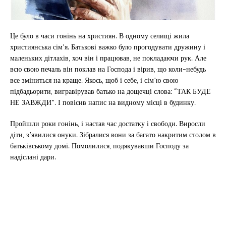
Це було в часи гонінь на християн. В одному селищі жила
християнська сім’я. Батькові важко було прогодувати дружину і
маленьких дітлахів, хоч він і працював, не покладаючи рук. Але
всю свою печаль він поклав на Господа і вірив, що коли-небудь
все зміниться на краще. Якось, щоб і себе, і сім’ю свою
підбадьорити, вигравірував батько на дощечці слова: “ТАК БУДЕ
НЕ ЗАВЖДИ”. І повісив напис на видному місці в будинку.
Пройшли роки гонінь, і настав час достатку і свободи. Виросли
діти, з’явилися онуки. Зібралися вони за багато накритим столом в
батьківському домі. Помолилися, подякувавши Господу за
надіслані дари.