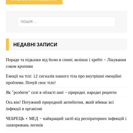
НЕДАВНІ ЗАПИСИ
Поради та підказки від болю в спині, колінах і хребті – Лікування
соком кропиви
Емоції на тілі: 12 сигналів нашого тіла про внутрішні емоційні
проблеми. Почуй своє тіло!
Як “розбити” солі в області шиї – природні, народні рецепти
Ось він! Потужний природний антибіотик, який вбиває всі
інфекції в організмі
ЧЕБРЕЦЬ + МЕД – найкращий засіб від респіраторних інфекцій і
захворювань легенів