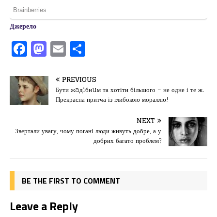
Джерело
F
M
E
П
a
a
m
од
c
st
ai
іл
PREVIOUS
e
o
l
и
Бути жaдiбнuм та хотіти більшого – не одне і те ж.
Прекрасна притча із глибокою мораллю!
b
d
т
o
o
ис
NEXT
Звертали увагу, чому погані люди живуть добре, а у
o
n
я
добрих багато проблем?
k
BE THE FIRST TO COMMENT
Leave a Reply