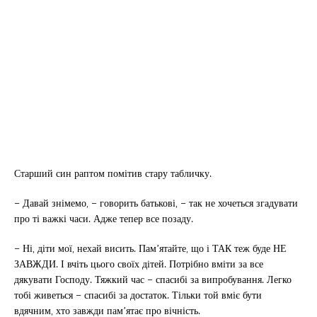
Старший син раптом помітив стару табличку.
– Давай знімемо, – говорить батькові, – так не хочеться згадувати
про ті важкі часи. Адже тепер все позаду.
– Ні, діти мої, нехай висить. Пам’ятайте, що і ТАК теж буде НЕ
ЗАВЖДИ. І вчіть цього своїх дітей. Потрібно вміти за все
дякувати Господу. Тяжкий час – спасибі за випробування. Легко
тобі живеться – спасибі за достаток. Тільки той вміє бути
вдячним, хто завжди пам’ятає про вічність.