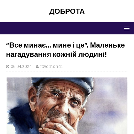
ДОБРОТА
“Все минає… мине і це”. Маленьке
нагадування кожній людині!
06.04.2024
fcvomond1