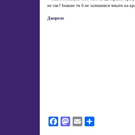
не так? Інакше ти б не залишився чекати на кр
Джерело
F
M
E
П
a
a
m
од