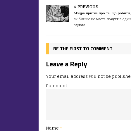
c
st
ai
іл
PREVIOUS
e
o
l
и
Мудра притча про те, що робити
ви більше не маєте почуттів один
b
d
т
одного
o
o
ис
o
n
я
k
BE THE FIRST TO COMMENT
Leave a Reply
Your email address will not be publishe
Comment
Name
*