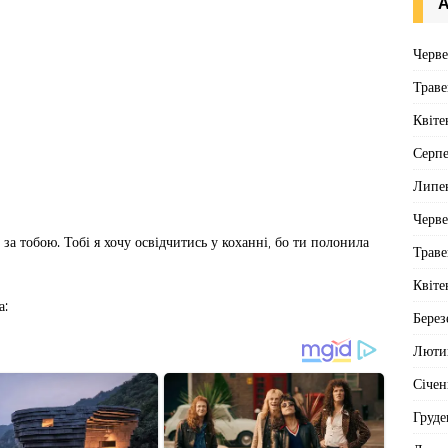
А
Черв
Траве
Квіте
Серп
Липе
Черв
 за тобою. Тобі я хочу освідчитись у коханні, бо ти полонила
Траве
Квіте
а:
Берез
Люти
Січен
Груде