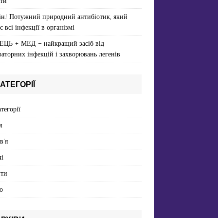
ти
ін! Потужний природний антибіотик, який
є всі інфекції в організмі
ЕЦЬ + МЕД – найкращий засіб від
раторних інфекцій і захворювань легенів
АТЕГОРІЇ
атегорії
я
в'я
і
пти
о