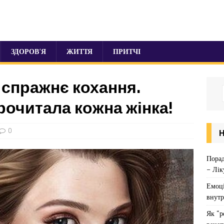
ЗДОРОВ’Я
ЖИТТЯ
ПРИТЧІ
 спражнє кохання.
прочитала кожна жінка!
0
Порад
– Лік
Емоці
внутр
Як “р