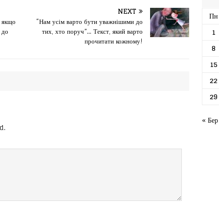
NEXT
Пн
, якщо
“Нам усім варто бути уважнішими до
1
 до
тих, хто поруч”… Текст, який варто
прочитати кожному!
8
15
22
29
« Бер
d.