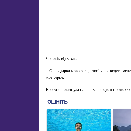
Чоловік відказав:
– О, владарка мого серця, твої чари ведуть мене
моє серце.
Красуня поглянула на юнака і згодом промовил