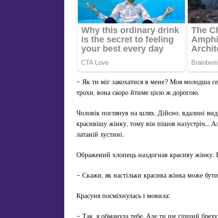
– Як ти міг закохатися в мене? Моя молодша се
трохи, вона скоро йтиме цією ж дорогою.
Чоловік поглянув на шлях. Дійсно, вдалині вид
красивішу жінку, тому він пішов назустріч… А
латаній хустині.
Ображений хлопець наздогнав красиву жінку. В
– Скажи, як настільки красива жінка може бут
Красуня посміхнулась і мовила:
– Так, я обманула тебе. Але ти ще гірший бреху