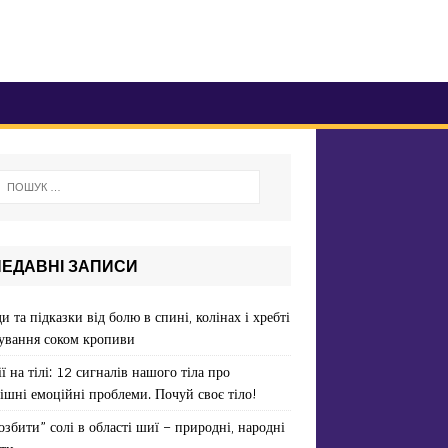
НЕДАВНІ ЗАПИСИ
и та підказки від болю в спині, колінах і хребті
ування соком кропиви
ї на тілі: 12 сигналів нашого тіла про
ішні емоційні проблеми. Почуй своє тіло!
озбити” солі в області шиї – природні, народні