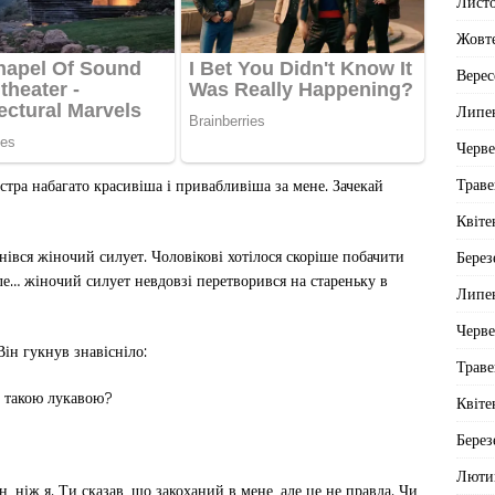
Лист
Жовт
Верес
Липе
Черв
Траве
стра набагато красивіша і привабливіша за мене. Зачекай
Квіте
нівся жіночий силует. Чоловікові хотілося скоріше побачити
Берез
ле… жіночий силует невдовзі перетворився на стареньку в
Липе
Черв
ін гукнув знавісніло:
Траве
и такою лукавою?
Квіте
Берез
Люти
н, ніж я. Ти сказав, що закоханий в мене, але це не правда. Чи