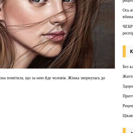
рецеп
Ось в
вбива
ЧЕБР
респі
К
Без к
Житт
она помітила, що за нею йде чоловік. Жінка звернулась до
Здоро
Притч
Реце
Цікав