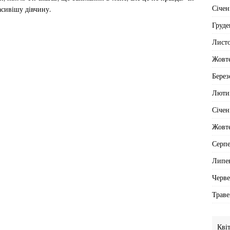
Січен
асивішу дівчину.
Груде
Лист
Жовт
Берез
Люти
Січен
Жовт
Серп
Липе
Черв
Траве
Кві