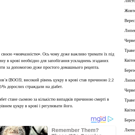
Лист
Жовт
Верес
Липе
Черв
Траве
і своєю «мовчазністю». Ось чому дуже важливо тримати їх під
Квіте
ину в крові необхідно для запобігання ускладнень згаданих
обити за допомогою дуже простого домашнього рецепта.
Берез
ров’я (ВООЗ), високий рівень цукру в крові став причиною 2,2
Липе
,5% дорослих страждали на діабет.
Черв
іабет стане сьомою за кількістю випадків причиною смерті в
Траве
рівнем цукру в крові і регулювати його.
Квіте
Берез
Люти