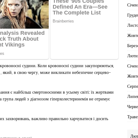
Січен
Груде
Лист
Жовт
Берез
Люти
 кровоносні судини. Коли кровоносні судини закупорюються,
Січен
 , який, в свою чергу, може викликати небезпечне серцево-
Жовт
Серп
ння є найбільш смертоносними в усьому світі: їх жертвами
Липе
на група людей з діагнозом гіперхолестеринемія не отримує
Черв
Траве
их захворювань, важливо правильно харчуватися і досить
Лют