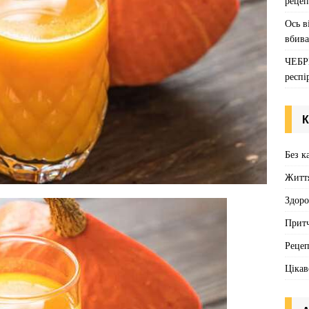
рецеп
Ось в
вбива
ЧЕБР
респі
К
Без к
Житт
Здоро
Притч
Реце
Цікав