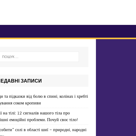
НЕДАВНІ ЗАПИСИ
и та підказки від болю в спині, колінах і хребті
ування соком кропиви
ї на тілі: 12 сигналів нашого тіла про
ішні емоційні проблеми. Почуй своє тіло!
озбити” солі в області шиї – природні, народні