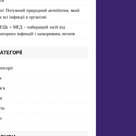
ти
ін! Потужний природний антибіотик, який
є всі інфекції в організмі
ЕЦЬ + МЕД – найкращий засіб від
раторних інфекцій і захворювань легенів
АТЕГОРІЇ
атегорії
я
в'я
і
пти
о