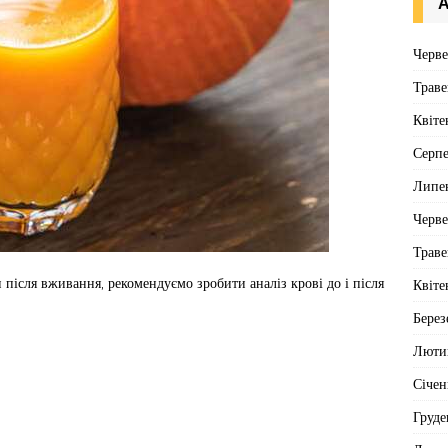
А
Черв
Траве
Квіте
Серп
Липе
Черв
Траве
після вживання, рекомендуємо зробити аналіз крові до і після
Квіте
Берез
Люти
Січен
Груде