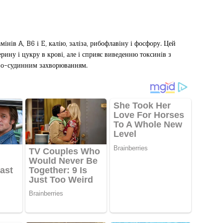
амінів A, B6 і E, калію, заліза, рибофлавіну і фосфору. Цей
рину і цукру в крові, але і сприяє виведенню токсинів з
цево-судинним захворюванням.