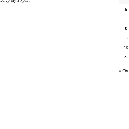
лестерину в крові
Пн
5
12
19
26
« Січ