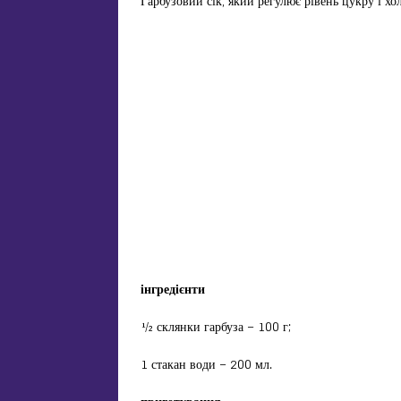
Гарбузовий сік, який регулює рівень цукру і хо
інгредієнти
½ склянки гарбуза – 100 г;
1 стакан води – 200 мл.