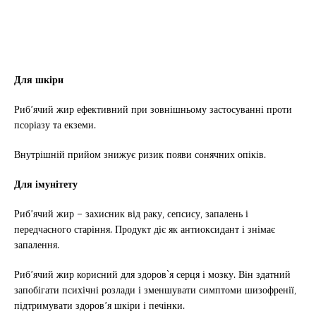
Для шкіри
Риб’ячий жир ефективний при зовнішньому застосуванні проти
псоріазу та екземи.
Внутрішній прийом знижує ризик появи сонячних опіків.
Для імунітету
Риб’ячий жир – захисник від раку, сепсису, запалень і
передчасного старіння. Продукт діє як антиоксидант і знімає
запалення.
Риб’ячий жир корисний для здоров`я серця і мозку. Він здатний
запобігати психічні розлади і зменшувати симптоми шизофренії,
підтримувати здоров’я шкіри і печінки.