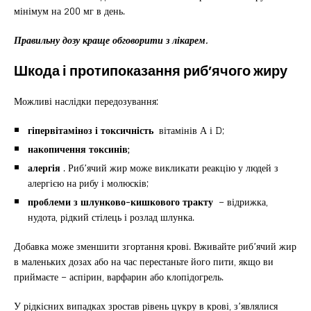
мінімум на 200 мг в день.
Правильну дозу краще обговорити з лікарем.
Шкода і протипоказання риб’ячого жиру
Можливі наслідки передозування:
гіпервітаміноз і токсичність
вітамінів А і D;
накопичення токсинів;
алергія
. Риб’ячий жир може викликати реакцію у людей з
алергією на рибу і молюсків;
проблеми з шлунково-кишкового тракту
– відрижка,
нудота, рідкий стілець і розлад шлунка.
Добавка може зменшити згортання крові. Вживайте риб’ячий жир
в маленьких дозах або на час перестаньте його пити, якщо ви
приймаєте – аспірин, варфарин або клопідогрель.
У рідкісних випадках зростав рівень цукру в крові, з’являлися