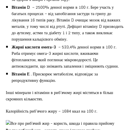
Вітамін D
– 2500% денної норми в 100 г. Бере участь у
багатьох процесах – від запобігання застуди та грипу до
лікування 16 типів раку. Вітамін D очищає мозок від важких
металів, у тому числі від ртуті. Дефіцит вітаміну D призводить
до аутизму, астми та діабету 1 і 2 типу, а також викликає
порушення кальцієвого обміну.
Жирні кислоти омега-3
– 533,4% денної норми в 100 г.
Риба отримує омега-3 жирні кислоти, вживаючи
фітопланктон, який поглинає мікроводорості. Це
антиоксиданти, що знімають запалення і зміцнюють судини.
Вітамін Е
. Прискорює метаболізм, відповідає за
репродуктивну функцію.
Інші мінерали і вітаміни в риб’ячому жирі містяться в більш
скромних кількостях.
Калорійність риб’ячого жиру – 1684 ккал на 100 г.