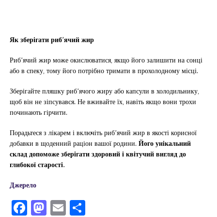
Як зберігати риб’ячий жир
Риб’ячий жир може окислюватися, якщо його залишити на сонці
або в спеку, тому його потрібно тримати в прохолодному місці.
Зберігайте пляшку риб’ячого жиру або капсули в холодильнику,
щоб він не зіпсувався. Не вживайте їх, навіть якщо вони трохи
починають гірчити.
Порадьтеся з лікарем і включіть риб’ячий жир в якості корисної
добавки в щоденний раціон вашої родини.
Його унікальний
склад допоможе зберігати здоровий і квітучий вигляд до
глибокої старості.
Джерело
F
M
E
П