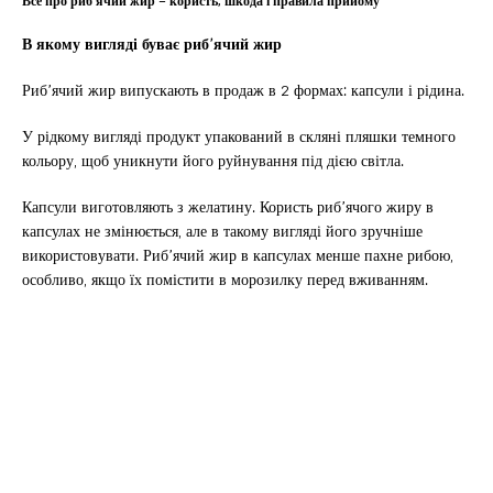
Все про риб’ячий жир – користь, шкода і правила прийому
В якому вигляді буває риб’ячий жир
Риб’ячий жир випускають в продаж в 2 формах: капсули і рідина.
У рідкому вигляді продукт упакований в скляні пляшки темного
кольору, щоб уникнути його руйнування під дією світла.
Капсули виготовляють з желатину. Користь риб’ячого жиру в
капсулах не змінюється, але в такому вигляді його зручніше
використовувати. Риб’ячий жир в капсулах менше пахне рибою,
особливо, якщо їх помістити в морозилку перед вживанням.