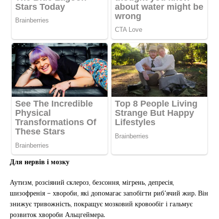
Для нервів і мозку
Аутизм, розсіяний склероз, безсоння, мігрень, депресія,
шизофренія – хвороби, які допомагає запобігти риб’ячий жир. Він
знижує тривожність, покращує мозковий кровообіг і гальмує
розвиток хвороби Альцгеймера.