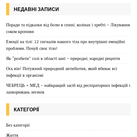
НЕДАВНІ ЗАПИСИ
Поради та підказки від болю в спині, колінах і хребті – Лікування
соком кропиви
Емоції на тілі: 12 сигналів нашого тіла про внутрішні емоційні
проблеми. Почуй своє тіло!
Як “розбити” солі в області шиї – природні, народні рецепти
Ось він! Потужний природний антибіотик, який вбиває всі
інфекції в організмі
ЧЕБРЕЦЬ + МЕД – найкращий засіб від респіраторних інфекцій і
захворювань легенів
КАТЕГОРІЇ
Без категорії
Життя