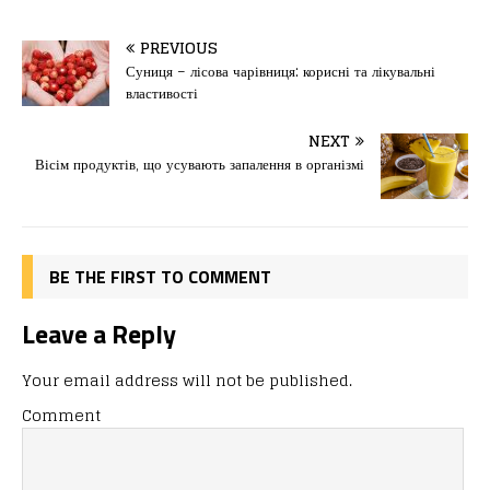
a
a
m
од
c
st
ai
іл
PREVIOUS
e
o
l
и
Суниця – лісова чарівниця: корисні та лікувальні
властивості
b
d
т
o
o
ис
NEXT
Вісім продуктів, що усувають запалення в організмі
o
n
я
k
BE THE FIRST TO COMMENT
Leave a Reply
Your email address will not be published.
Comment