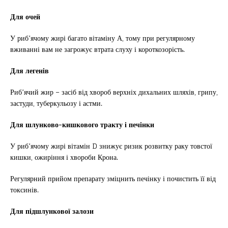
Для очей
У риб’ячому жирі багато вітаміну А, тому при регулярному
вживанні вам не загрожує втрата слуху і короткозорість.
Для легенів
Риб’ячий жир – засіб від хвороб верхніх дихальних шляхів, грипу,
застуди, туберкульозу і астми.
Для шлунково-кишкового тракту і печінки
У риб’ячому жирі вітамін D знижує ризик розвитку раку товстої
кишки, ожиріння і хвороби Крона.
Регулярний прийом препарату зміцнить печінку і почистить її від
токсинів.
Для підшлункової залози