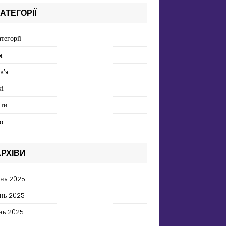
АТЕГОРІЇ
атегорії
я
в'я
і
пти
о
РХІВИ
ень 2025
нь 2025
нь 2025