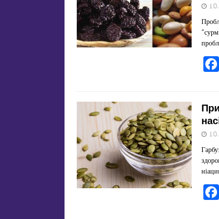
10
Пробл
“сурм
пробл
При
нас
10
Гарбу
здоро
ніаци