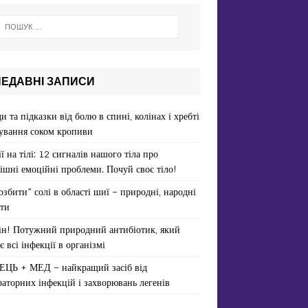
НЕДАВНІ ЗАПИСИ
и та підказки від болю в спині, колінах і хребті
ування соком кропиви
ї на тілі: 12 сигналів нашого тіла про
ішні емоційні проблеми. Почуй своє тіло!
озбити” солі в області шиї – природні, народні
ти
ін! Потужний природний антибіотик, який
є всі інфекції в організмі
ЕЦЬ + МЕД – найкращий засіб від
раторних інфекцій і захворювань легенів