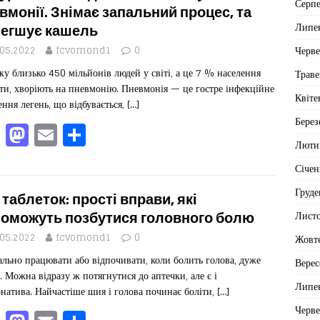
Серп
b
d
ис
вмонії. Знімає запальний процес, та
Липе
егшує кашель
o
o
я
Черв
.05.2022
fcvomond1
0
o
n
у близько 450 мільйонів людей у світі, а це 7 % населення
Траве
k
ти, хворіють на пневмонію. Пневмонія — це гостре інфекційне
Квіте
ення легень, що відбувається,
[…]
Берез
F
M
E
П
Люти
a
a
m
од
Січен
c
st
ai
іл
Груде
e
o
l
ит
 таблеток: прості вправи, які
b
d
ис
Лист
оможуть позбутися головного болю
o
o
я
.05.2022
fcvomond1
0
Жовт
льно працювати або відпочивати, коли болить голова, дуже
o
n
Верес
. Можна відразу ж потягнутися до аптечки, але є і
k
Липе
рнатива. Найчастіше шия і голова починає боліти,
[…]
Черв