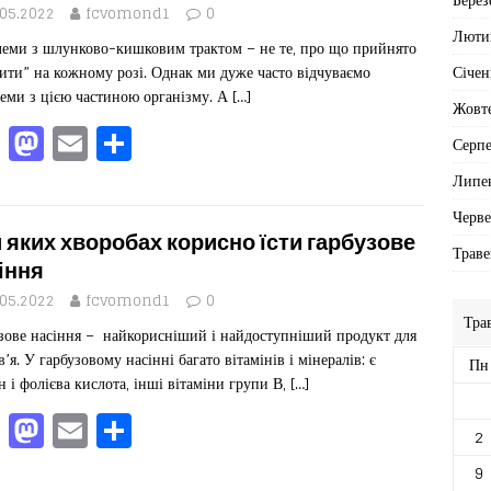
o
o
я
.05.2022
fcvomond1
0
o
n
Люти
еми з шлунково-кишковим трактом – не те, про що прийнято
k
Січен
ити” на кожному розі. Однак ми дуже часто відчуваємо
еми з цією частиною організму. А
[…]
Жовт
F
M
E
П
Серп
a
a
m
од
Липе
c
st
ai
іл
Черв
e
o
l
ит
 яких хворобах корисно їсти гарбузове
Траве
b
d
ис
іння
o
o
я
.05.2022
fcvomond1
0
Тра
зове насіння – найкорисніший і найдоступніший продукт для
o
n
в’я. У гарбузовому насінні багато вітамінів і мінералів: є
Пн
k
н і фолієва кислота, інші вітаміни групи В,
[…]
F
M
E
П
2
a
a
m
од
9