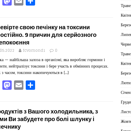
F
M
E
П
Траве
a
a
m
од
c
st
ai
іл
Квіте
e
o
l
ит
Берез
евірте свою печінку на токсини
b
d
ис
остійно. 9 причин для серйозного
Липе
епокоєння
o
o
я
Черв
.05.2022
fcvomond1
0
o
n
Траве
ка — найбільша залоза в організмі, яка виробляє гормони і
k
Квіте
нти, нейтралізує токсини і бере участь в обмінних процесах.
 з часом, токсини накопичуються в
[…]
Берез
F
M
E
П
Люти
a
a
m
од
Січен
c
st
ai
іл
Груде
e
o
l
ит
родуктів з Вашого холодильника, з
Лист
b
d
ис
ми Ви забудете про болі шлунку і
Жовт
ечнику
Берез