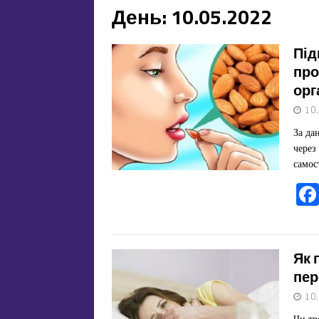
День:
10.05.2022
Під
про
орг
10
За да
через
самос
Як 
пер
10
Чи тр