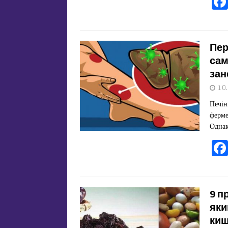
Пер
сам
зан
10
Печін
ферме
Однак
9 п
яки
киш