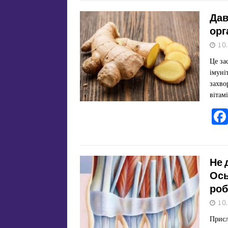
Дав
орг
10
Це за
імуні
захво
вітам
Не 
Ось
роб
10
Присл