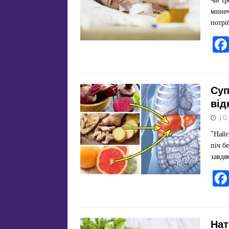
мине»
потрі
Суп
від
10
“Найг
піч б
завдя
Нат