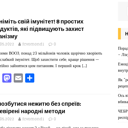
німіть свій імунітет! 8 простих
дуктів, які підвищують захист
анізму
.05.2022
fcvomond1
0
Порад
ними ВООЗ, понад 23 мільйонів чоловік щорічно хворіють
– Лік
 слабкий імунітет. Щоб захистити себе, краще рішення —
Емоці
тійно зайнятися цим питанням. І перший крок
[…]
внутр
F
M
E
П
Як “р
a
a
m
од
рецеп
c
st
ai
іл
Ось в
e
o
l
ит
вбива
позбутися нежитю без спреїв:
b
d
ис
евірені народні методи
ЧЕБР
респі
o
o
я
.05.2022
fcvomond1
0
еба лікувати нежить? «Лікуй — не лікуй, сам за тиждень