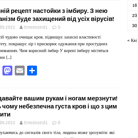
c
st
ai
іл
16
e
o
l
ит
ній рецепт настойки з імбиру. З нею
23
b
d
ис
анізм буде захищений від усіх вірусів!
30
o
o
я
.05.2022
fcvomond1
0
сіб чудово очищає кров, підвищує захисні властивості
o
n
« Кві
тету, покращує зір і прискорює одужання при простудних
k
рюваннях. Чим корисний імбир У корені імбиру містяться
іни
[…]
F
M
E
П
a
a
m
од
c
st
ai
іл
e
o
l
ит
давайте вашим рукам і ногам мерзнути!
b
d
ис
 чому небезпечна густа кров і що з цим
ити
o
o
я
.05.2022
fcvomond1
0
o
n
ухаючись до сигналів свого тіла, людина може зрозуміти: які