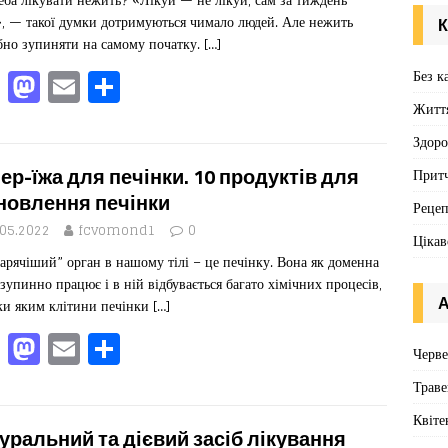
o
n
, — такої думки дотримуються чимало людей. Але нежить
К
k
бно зупиняти на самому початку.
[…]
F
M
E
П
Без к
a
a
m
од
Житт
c
st
ai
іл
Здоро
e
o
l
ит
ер-їжа для печінки. 10 продуктів для
Притч
b
d
ис
новлення печінки
Реце
o
o
я
.05.2022
fcvomond1
0
Цікав
арячіший” орган в нашому тілі – це печінку. Вона як доменна
o
n
езупинно працює і в ній відбувається багато хімічних процесів,
k
А
ки яким клітини печінки
[…]
F
M
E
П
Черв
a
a
m
од
Траве
c
st
ai
іл
Квіте
e
o
l
ит
уральний та дієвий засіб лікування