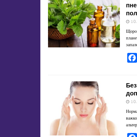
пне
пол
10
Щорок
плане
запал
Без
доп
10
Норма
важко
альте