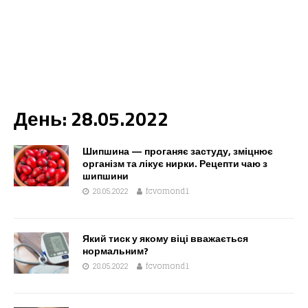
День:
28.05.2022
Шипшина — проганяє застуду, зміцнює
організм та лікує нирки. Рецепти чаю з
шипшини
28.05.2022
fcvomond1
Який тиск у якому віці вважається
нормальним?
28.05.2022
fcvomond1