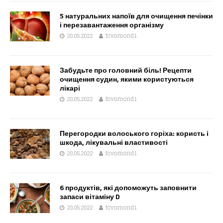
5 натуральних напоїв для очищення печінки
і перезавантаження організму
28.05.2022
fcvomond1
Забудьте про головний біль! Рецепти
очищення судин, якими користуються
лікарі
28.05.2022
fcvomond1
Перегородки волоського горіха: користь і
шкода, лікувальні властивості
28.05.2022
fcvomond1
6 продуктів, які допоможуть заповнити
запаси вітаміну D
28.05.2022
fcvomond1