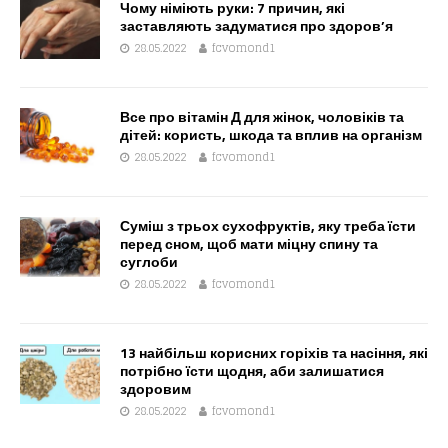
Чому німіють руки: 7 причин, які
заставляють задуматися про здоров’я
28.05.2022
fcvomond1
Все про вітамін Д для жінок, чоловіків та
дітей: користь, шкода та вплив на організм
28.05.2022
fcvomond1
Суміш з трьох сухофруктів, яку треба їсти
перед сном, щоб мати міцну спину та
суглоби
28.05.2022
fcvomond1
13 найбільш корисних горіхів та насіння, які
потрібно їсти щодня, аби залишатися
здоровим
28.05.2022
fcvomond1