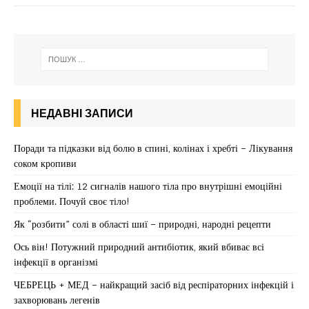
НЕДАВНІ ЗАПИСИ
Поради та підказки від болю в спині, колінах і хребті – Лікування
соком кропиви
Емоції на тілі: 12 сигналів нашого тіла про внутрішні емоційні
проблеми. Почуй своє тіло!
Як “розбити” солі в області шиї – природні, народні рецепти
Ось він! Потужний природний антибіотик, який вбиває всі
інфекції в організмі
ЧЕБРЕЦЬ + МЕД – найкращий засіб від респіраторних інфекцій і
захворювань легенів