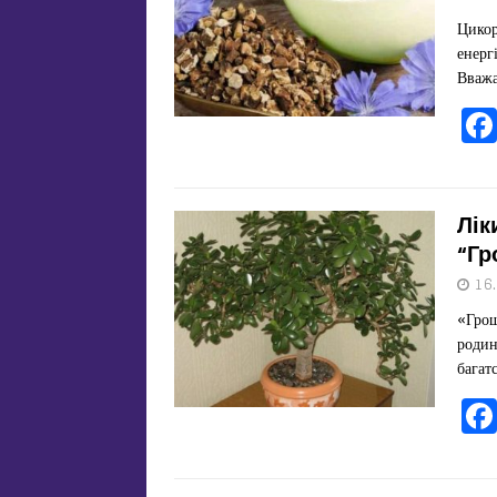
Цикор
енергі
Вважа
Лік
“Гр
16
«Грош
родин
багат