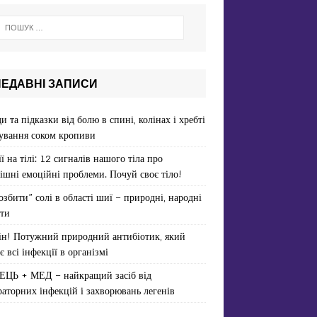
НЕДАВНІ ЗАПИСИ
и та підказки від болю в спині, колінах і хребті
ування соком кропиви
ї на тілі: 12 сигналів нашого тіла про
ішні емоційні проблеми. Почуй своє тіло!
озбити” солі в області шиї – природні, народні
ти
ін! Потужний природний антибіотик, який
є всі інфекції в організмі
ЕЦЬ + МЕД – найкращий засіб від
раторних інфекцій і захворювань легенів