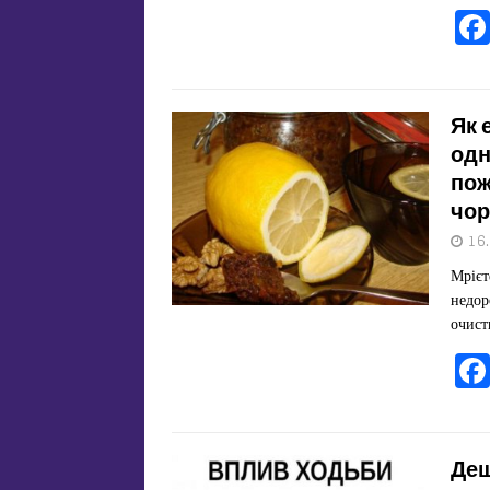
Як 
одн
пож
чор
16
Мрієт
недор
очист
Деш