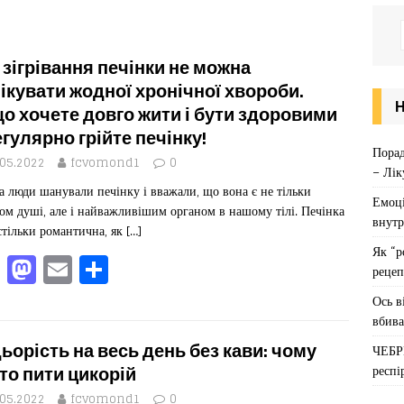
 зігрівання печінки не можна
ікувати жодної хронічної хвороби.
о хочете довго жити і бути здоровими
егулярно грійте печінку!
Порад
.05.2022
fcvomond1
0
– Лік
а люди шанували печінку і вважали, що вона є не тільки
Емоці
ом душі, але і найважливішим органом в нашому тілі. Печінка
внутр
стільки романтична, як
[…]
Як “р
F
M
E
П
рецеп
a
a
m
од
Ось в
c
st
ai
іл
вбива
e
o
l
ит
ьорість на весь день без кави: чому
ЧЕБР
респі
b
d
ис
то пити цикорій
.05.2022
fcvomond1
0