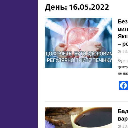
День:
16.05.2022
Без
вил
Якщ
– р
16
Здавн
центр
не на
Бад
вар
16