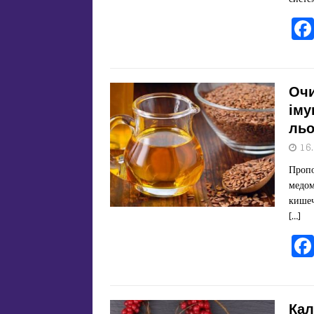
Очи
іму
льо
16
Пропо
медом
кишеч
[…]
Кал