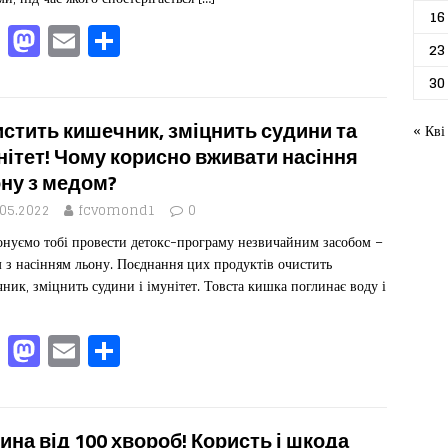
16
F
M
E
П
23
a
a
m
од
30
c
st
ai
іл
e
o
l
ит
стить кишечник, зміцнить судини та
« Кві
b
d
ис
нітет! Чому корисно вживати насіння
ну з медом?
o
o
я
.05.2022
fcvomond1
0
o
n
нуємо тобі провести детокс-програму незвичайним засобом –
k
 з насінням льону. Поєднання цих продуктів очистить
ник, зміцнить судини і імунітет. Товста кишка поглинає воду і
F
M
E
П
a
a
m
од
c
st
ai
іл
e
o
l
ит
ина від 100 хвороб! Користь і шкода