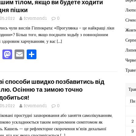
b
d
ис
ашим тілом, якщо ви будете ходити
ня пішки
Люти
o
o
я
.05.2022
fcvomond1
0
Січен
o
n
лись чули вислів Гіппократа: «Прогулянка – це найкращі ліки
Жовт
k
юдини»? Більш того, якщо поєднати ходьбу з повноцінним
Серп
і здоровим харчуванням, у вас
[…]
F
M
E
П
Липе
a
a
m
од
Черв
c
st
ai
іл
Траве
e
o
l
ит
ві способи швидко позбавитись від
b
d
ис
лю. Осінню та зимою точно
Тра
добиться!
o
o
я
Пн
.05.2022
fcvomond1
0
o
n
іковані простудні захворювання або заняття самолікуванням,
k
2
язково ускладнюється таким неприємним симптомом як
ь. Кашель — це рефлекторне скорочення м’язів дихальної
9
ми, під час якого спостерігається
[…]