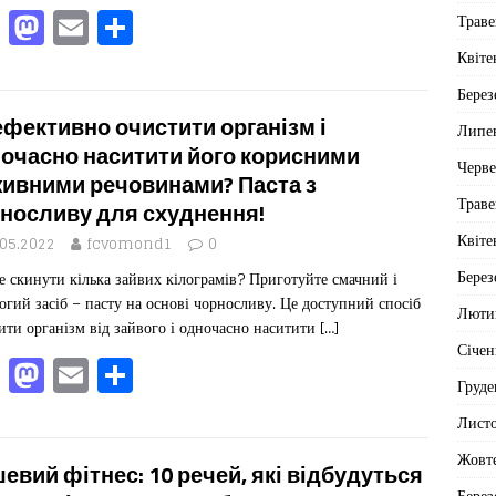
F
M
E
П
Траве
a
a
m
од
Квіте
c
st
ai
іл
Берез
e
o
l
ит
ефективно очистити організм і
Липе
b
d
ис
очасно наситити його корисними
Черв
ивними речовинами? Паста з
o
o
я
Траве
носливу для схуднення!
o
n
Квіте
.05.2022
fcvomond1
0
k
Берез
е скинути кілька зайвих кілограмів? Приготуйте смачний і
огий засіб – пасту на основі чорносливу. Це доступний спосіб
Люти
ити організм від зайвого і одночасно наситити
[…]
Січен
F
M
E
П
Груде
a
a
m
од
Лист
c
st
ai
іл
Жовт
e
o
l
ит
евий фітнес: 10 речей, які відбудуться
Берез