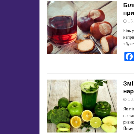
Біл
при
16
Біль 
непри
«буке
Змі
нар
16
Як пі
наста
ризик
Йому