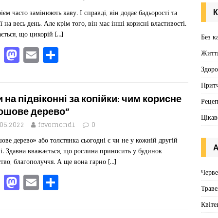
o
o
я
К
ієм часто замінюють каву. І справді, він додає бадьорості та
o
n
ї на весь день. Але крім того, він має інші корисні властивості.
k
ється, що цикорій
[…]
Без к
F
M
E
П
Житт
a
a
m
од
Здоро
c
st
ai
іл
Притч
e
o
l
ит
и на підвіконні за копійки: чим корисне
Реце
b
d
ис
ошове дерево”
Цікав
o
o
я
.05.2022
fcvomond1
0
ове дерево» або толстянка сьогодні є чи не у кожній другій
o
n
А
і. Здавна вважається, що рослина приносить у будинок
k
ство, благополуччя. А ще вона гарно
[…]
Черв
F
M
E
П
Траве
a
a
m
од
Квіте
c
st
ai
іл