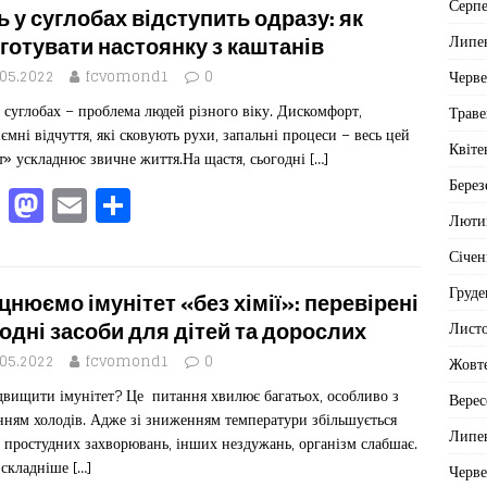
Серп
e
o
l
ит
ь у суглобах відступить одразу: як
Липе
b
d
ис
готувати настоянку з каштанів
Черв
o
o
я
.05.2022
fcvomond1
0
у суглобах – проблема людей різного віку. Дискомфорт,
o
n
Траве
ємні відчуття, які сковують рухи, запальні процеси – весь цей
k
Квіте
т» ускладнює звичне життя.На щастя, сьогодні
[…]
Берез
F
M
E
П
Люти
a
a
m
од
Січен
c
st
ai
іл
Груде
e
o
l
ит
цнюємо імунітет «без хімії»: перевірені
b
d
ис
Лист
одні засоби для дітей та дорослих
o
o
я
.05.2022
fcvomond1
0
Жовт
двищити імунітет? Це питання хвилює багатьох, особливо з
o
n
Верес
нням холодів. Адже зі зниженням температури збільшується
k
Липе
 простудних захворювань, інших нездужань, організм слабшає.
 складніше
[…]
Черв