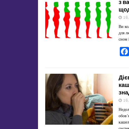
з в
щод
16
Ви ко
для л
сном 
Діє
каш
зна
16
Недол
обов’
кашел
систе