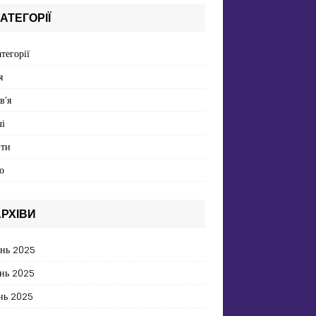
АТЕГОРІЇ
атегорії
я
в'я
і
пти
о
РХІВИ
ень 2025
нь 2025
нь 2025