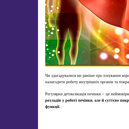
Чи здогадувалися ви раніше про існування ко
налагодити роботу внутрішніх органів та покр
Регулярна детоксикація печінки – це неймовірн
розладів у роботі печінки, але й суттєво по
функції.