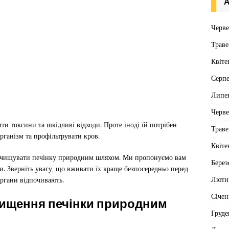
А
Черв
Траве
Квіте
Серп
Липе
Черв
ти токсини та шкідливі відходи. Проте іноді їй потрібен
Траве
рганізм та профільтрувати кров.
Квіте
 очищувати печінку природним шляхом. Ми пропонуємо вам
Берез
и. Зверніть увагу, що вживати їх краще безпосередньо перед
Люти
органи відпочивають.
Січен
чищення печінки природним
Груде