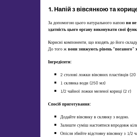
1. Напій з вівсянкою та кори
За допомогою цього натурального напою
ви не
здатність цього органу виконувати свої функц
Корисні компоненти, що входять до його складу
До того ж
вони знижують рівень “поганого” х
Інгредієнти:
2 столові ложки вівсяних пластівців (20 
1 склянка води (250 мл)
1/2 чайної ложки меленої кориці (2 г)
Спосіб приготування:
Додайте вівсянку в склянку з водою.
Залиште суміш настоятися впродовж кіль
Опісля збийте відстояну вівсянку з 1/2 