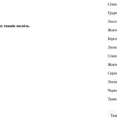
Січен
Груде
Лист
 тижнів поспіль.
Жовт
Берез
Люти
Січен
Жовт
Серп
Липе
Черв
Траве
Тра