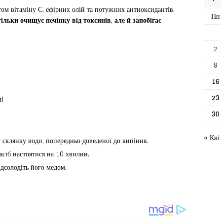
ом вітаміну С, ефірних олій та потужних антиоксидантів.
Пн
ільки очищує печінку від токсинів, але й запобігає
2
9
16
23
м)
30
« Кві
у склянку води, попередньо доведеної до кипіння.
сіб настоятися на 10 хвилин.
ідсолодіть його медом.