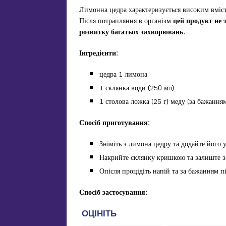
Лимонна цедра характеризується високим вміст
Після потрапляння в організм
цей продукт не т
розвитку багатьох захворювань.
Інгредієнти:
цедра 1 лимона
1 склянка води (250 мл)
1 столова ложка (25 г) меду (за бажання
Спосіб приготування:
Зніміть з лимона цедру та додайте його 
Накрийте склянку кришкою та залиште за
Опісля процідіть напій та за бажанням п
Спосіб застосування: