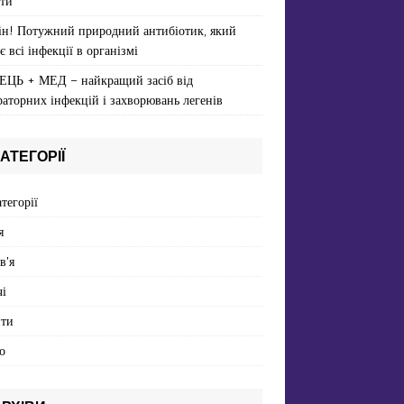
ти
ін! Потужний природний антибіотик, який
є всі інфекції в організмі
ЕЦЬ + МЕД – найкращий засіб від
раторних інфекцій і захворювань легенів
АТЕГОРІЇ
атегорії
я
в'я
і
пти
о