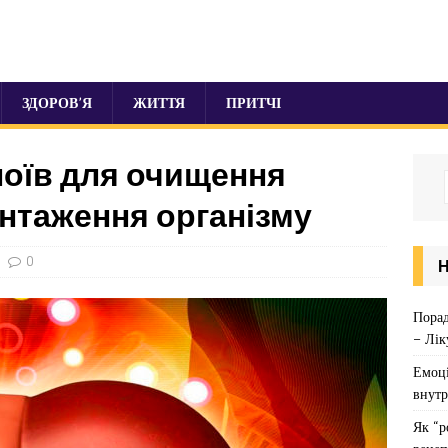
ЗДОРОВ’Я
ЖИТТЯ
ПРИТЧІ
поїв для очищення
антаження організму
0
Порад
– Лік
Емоці
внутр
Як “р