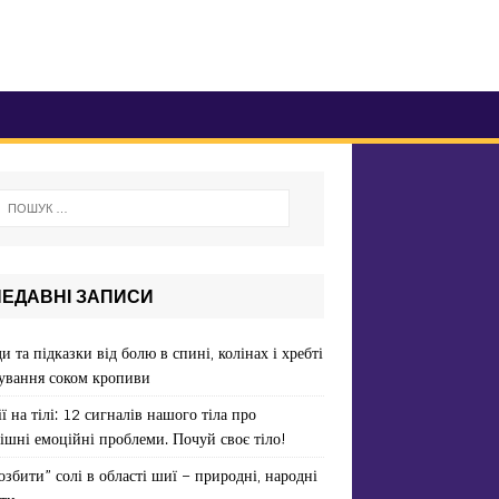
НЕДАВНІ ЗАПИСИ
и та підказки від болю в спині, колінах і хребті
ування соком кропиви
ї на тілі: 12 сигналів нашого тіла про
ішні емоційні проблеми. Почуй своє тіло!
озбити” солі в області шиї – природні, народні