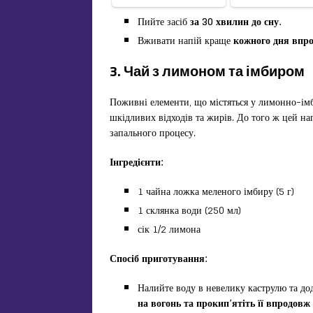
Пийте засіб
за 30 хвилин до сну.
Вживати напій краще
кожного дня впро
3. Чай з лимоном та імбиром
Поживні елементи, що містяться у лимонно-ім
шкідливих відходів та жирів. До того ж цей н
запального процесу.
Інгредієнти:
1 чайна ложка меленого імбиру (5 г)
1 склянка води (250 мл)
сік 1/2 лимона
Спосіб приготування:
Налийте воду в невелику каструлю та дод
на вогонь та прокип’ятіть її впродовж