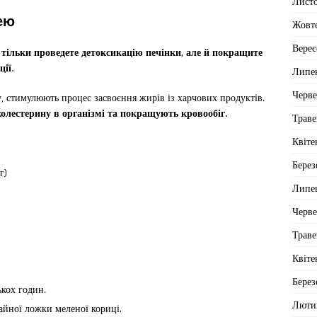
Лист
цею
Жовт
Верес
 тільки проведете детоксикацію печінки, але й покращите
ії.
Липе
Черв
, стимулюють процес засвоєння жирів із харчових продуктів.
олестерину в організмі та покращують кровообіг.
Траве
Квіте
Берез
г)
Липе
Черв
Траве
Квіте
Берез
кох годин.
Люти
чайної ложки меленої кориці.