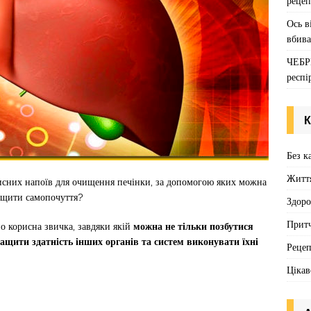
рецеп
Ось в
вбива
ЧЕБР
респі
К
Без к
Житт
рисних напоїв для очищення печінки, за допомогою яких можна
ащити самопочуття?
Здоро
Притч
о корисна звичка, завдяки якій
можна не тільки позбутися
кращити здатність інших органів та систем виконувати їхні
Реце
Цікав