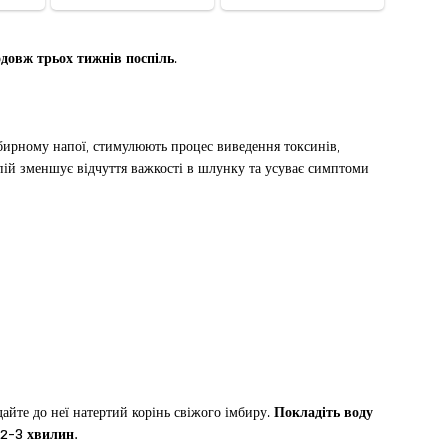
довж трьох тижнів поспіль
.
бирному напої, стимулюють процес виведення токсинів,
апій зменшує відчуття важкості в шлунку та усуває симптоми
айте до неї натертий корінь свіжого імбиру.
Покладіть воду
 2-3 хвилин.