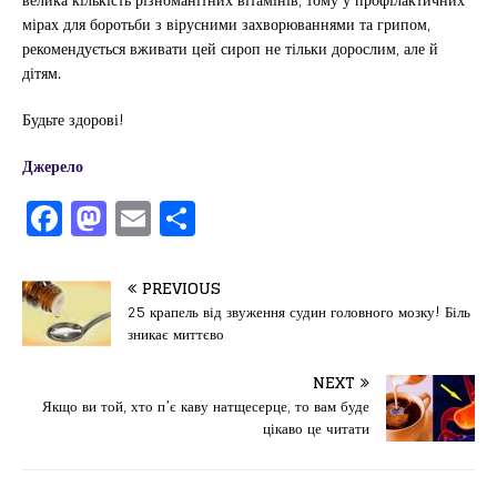
мірах для боротьби з вірусними захворюваннями та грипом,
рекомендується вживати цей сироп не тільки дорослим, але й
дітям.
Будьте здорові!
Джерело
F
M
E
П
a
a
m
од
c
st
ai
іл
PREVIOUS
e
o
l
и
25 крапель від звуження судин головного мозку! Біль
зникає миттєво
b
d
т
o
o
ис
NEXT
Якщо ви той, хто п’є каву натщесерце, то вам буде
o
n
я
цікаво це читати
k