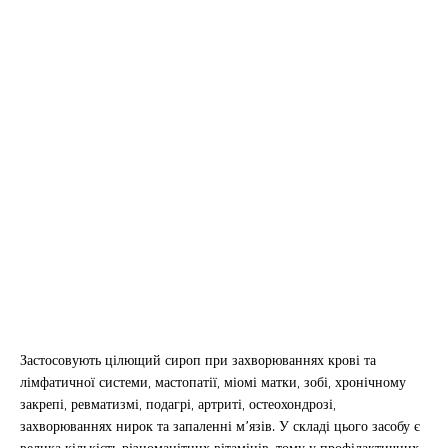
Застосовують цілющий сироп при захворюваннях крові та
лімфатичної системи, мастопатії, міомі матки, зобі, хронічному
закрепі, ревматизмі, подагрі, артриті, остеохондрозі,
захворюваннях нирок та запаленні м’язів. У складі цього засобу є
велика кількість різноманітних вітамінів, тому у профілактичних