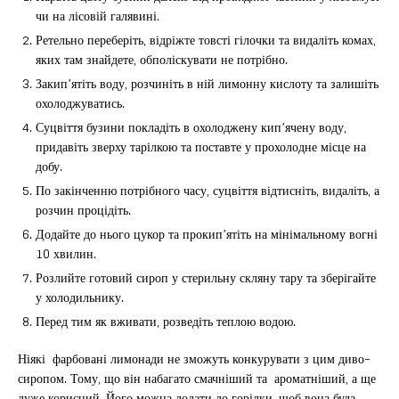
чи на лісовій галявині.
Ретельно переберіть, відріжте товсті гілочки та видаліть комах,
яких там знайдете, обполіскувати не потрібно.
Закип’ятіть воду, розчиніть в ній лимонну кислоту та залишіть
охолоджуватись.
Суцвіття бузини покладіть в охолоджену кип’ячену воду,
придавіть зверху тарілкою та поставте у прохолодне місце на
добу.
По закінченню потрібного часу, суцвіття відтисніть, видаліть, а
розчин процідіть.
Додайте до нього цукор та прокип’ятіть на мінімальному вогні
10 хвилин.
Розлийте готовий сироп у стерильну скляну тару та зберігайте
у холодильнику.
Перед тим як вживати, розведіть теплою водою.
Ніякі фарбовані лимонади не зможуть конкурувати з цим диво-
сиропом. Тому, що він набагато смачніший та ароматніший, а ще
дуже корисний. Його можна додати до горілки, щоб вона була