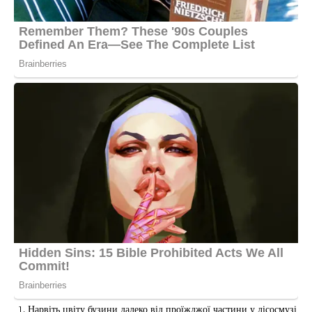
Нарвіть цвіту бузини далеко від проїжджої частини у лісосмузі