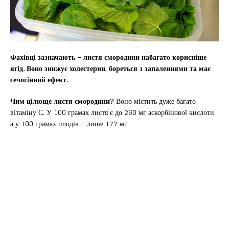
Фахівці зазначають – листя смородини набагато корисніше
ягід. Воно знижує холестерин, бореться з запаленнями та має
сечогінний ефект.
Чим цілюще листя смородини?
Воно містить дуже багато
вітаміну С. У 100 грамах листя є до 260 мг аскорбінової кислоти,
а у 100 грамах плодів – лише 177 мг,