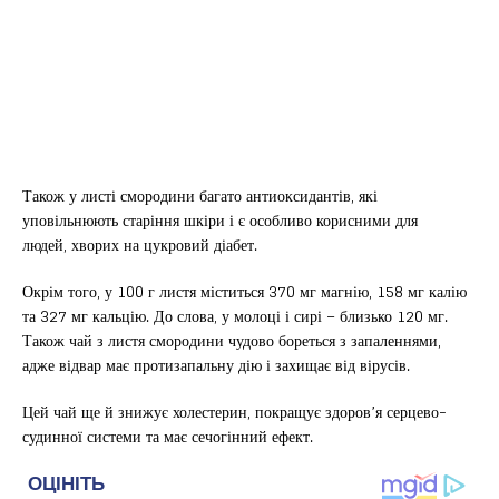
Також у листі смородини багато антиоксидантів, які
уповільнюють старіння шкіри і є особливо корисними для
людей, хворих на цукровий діабет.
Окрім того, у 100 г листя міститься 370 мг магнію, 158 мг калію
та 327 мг кальцію. До слова, у молоці і сирі – близько 120 мг.
Також чай з листя смородини чудово бореться з запаленнями,
адже відвар має протизапальну дію і захищає від вірусів.
Цей чай ще й знижує холестерин, покращує здоров’я серцево-
судинної системи та має сечогінний ефект.