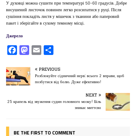
У духовці можна сушити при температурі 50-60 градусів. Добре
висушений листочок повинен легко розсипатися у руці. Після
сушіння покладіть листя у мішечок з тканини або паперовий
пакет і зберігайте в сухому темному місці.
Джерело
F
M
E
П
a
a
m
од
c
st
ai
іл
PREVIOUS
e
o
l
и
Розблокуйте сідничний нерв: всього 2 вправи, щоб
позбутися від болю. Дуже ефективно!
b
d
т
o
o
ис
NEXT
25 крапель від звуження судин головного мозку! Біль
o
n
я
зникає миттєво
k
BE THE FIRST TO COMMENT