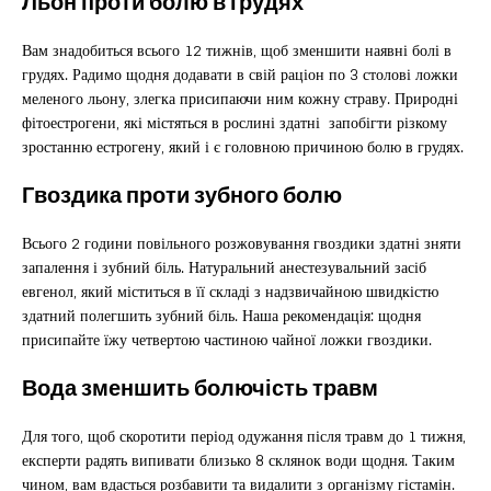
Льон проти болю в грудях
Вам знадобиться всього 12 тижнів, щоб зменшити наявні болі в
грудях. Радимо щодня додавати в свій раціон по 3 столові ложки
меленого льону, злегка присипаючи ним кожну страву. Природні
фітоестрогени, які містяться в рослині здатні запобігти різкому
зростанню естрогену, який і є головною причиною болю в грудях.
Гвоздика проти зубного болю
Всього 2 години повільного розжовування гвоздики здатні зняти
запалення і зубний біль. Натуральний анестезувальний засіб
евгенол, який міститься в її складі з надзвичайною швидкістю
здатний полегшить зубний біль. Наша рекомендація: щодня
присипайте їжу четвертою частиною чайної ложки гвоздики.
Вода зменшить болючість травм
Для того, щоб скоротити період одужання після травм до 1 тижня,
експерти радять випивати близько 8 склянок води щодня. Таким
чином, вам вдасться розбавити та видалити з організму гістамін.