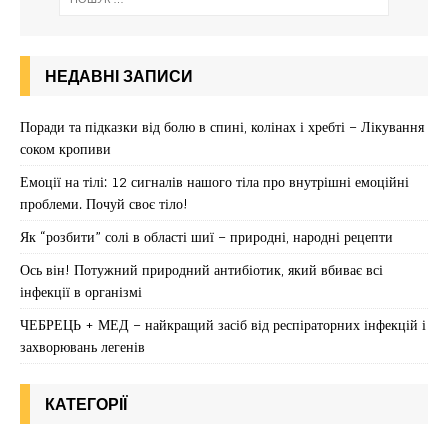
НЕДАВНІ ЗАПИСИ
Поради та підказки від болю в спині, колінах і хребті – Лікування
соком кропиви
Емоції на тілі: 12 сигналів нашого тіла про внутрішні емоційні
проблеми. Почуй своє тіло!
Як “розбити” солі в області шиї – природні, народні рецепти
Ось він! Потужний природний антибіотик, який вбиває всі
інфекції в організмі
ЧЕБРЕЦЬ + МЕД – найкращий засіб від респіраторних інфекцій і
захворювань легенів
КАТЕГОРІЇ