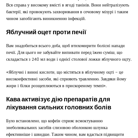
Вся справа у високому вмісті в ягоді танінів. Вони нейтралізують
бактерії, які провокують захворювання в сечовому міхурі і таким
чином запобігають виникненню інфекцій.
Яблучний оцет проти печії
Вам знадобиться всього доба, щоб втихомирити болісні напади
печії. Для цього не забувайте випивати перед їжею суміш, що
складається з 240 мл води і однієї столової ложки яблучного оцту.
«Яблучні і винні кислоти, що містяться в яблучному оцті – це
високоефективні засоби, які сприяють травленню. Завдяки йому
жири і білки розщеплюються в прискореному темпі».
Кава активізує дію препаратів для
лікування сильних головних болів
Було встановлено, що кофеїн сприяє всмоктуванню
знеболювальних засобів слизовою оболонкою шлунка
ефективніше і швидше. Таким чином, вам вдасться підвищити