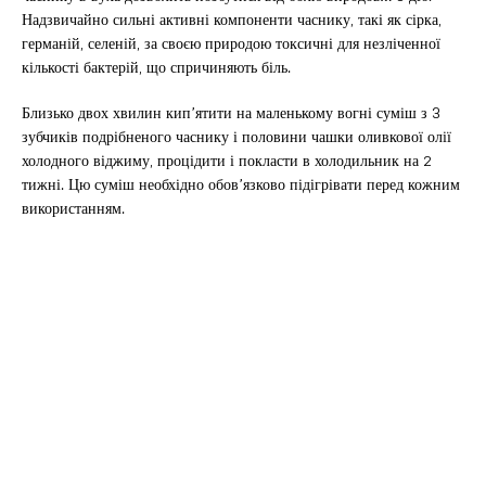
Надзвичайно сильні активні компоненти часнику, такі як сірка,
германій, селеній, за своєю природою токсичні для незліченної
кількості бактерій, що спричиняють біль.
Близько двох хвилин кип’ятити на маленькому вогні суміш з 3
зубчиків подрібненого часнику і половини чашки оливкової олії
холодного віджиму, процідити і покласти в холодильник на 2
тижні. Цю суміш необхідно обов’язково підігрівати перед кожним
використанням.