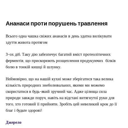
Ананаси проти порушень травлення
Всього одна чашка свіжих ананасів в день здатна вилікувати
здуття живота протягом
З-ох діб. Таку дію забезпечує багатий вміст протеолітичних
ферментів, що прискорюють розщеплення продукуючих білків
болю в тонкій кишці й шлунку.
Неймовірно, що на нашій кухні може зберігатися така велика
кількість природних знеболювальних, якими ми можемо
скористатися в будь-який зручний час. Адже цілюща сила
природи завжди поруч, навіть на відстані витягнутої руки для
того, хто готовий її прийняти. Зробіть цей невеликий крок до її
благ і будьте здорові!
Джерело