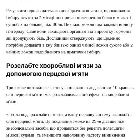
Результати одного датського дослідження виявили, що вживання
імбиру всього за 2 місяці посприяло полегшенню болю в м’язах і
суглобах на більше, ніж 60%. Це стало можливим завдяки впливу
гінгеролу. Саме вони захищають організм від виробітку гормонів,
які продукують біль. Дослідники стверджують, що щоденно
потрібно додавати в їжу близько однієї чайної ложки сухого або 2
чайних ложок подрібненого на шматочки імбиру.
Розслабте хворобливі м’язи за
допомогою перцевої м’яти
Триразове щотижневе застосування ванн з додаванням 10 крапель
олії перцевої м’яти, має розслаблювальний ефект на хворобливі
м’язи.
«Тепла вода розслабить м’язи, а вашу нервову систему заспокоїть
олія перцевої м’яти. Це поєднання зможе на 25% дієвіше ніж
знеболювальні засоби, що продаються без рецепта полегшити
м’язові судоми та зменшити наполовину частоту виникнення