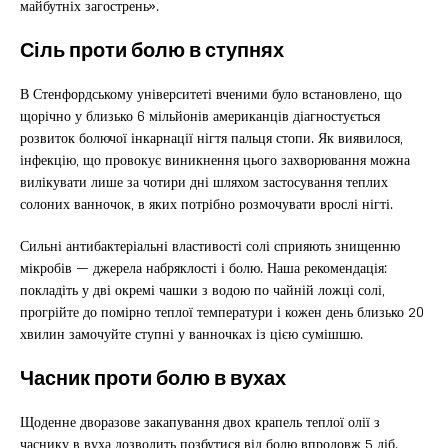
майбутніх загострень».
Сіль проти болю в ступнях
В Стенфордському університеті вченими було встановлено, що
щорічно у близько 6 мільйонів американців діагностується
розвиток болючої інкарнації нігтя пальця стопи. Як виявилося,
інфекцію, що провокує виникнення цього захворювання можна
вилікувати лише за чотири дні шляхом застосування теплих
солоних ванночок, в яких потрібно розмочувати врослі нігті.
Сильні антибактеріальні властивості солі сприяють знищенню
мікробів — джерела набряклості і болю. Наша рекомендація:
покладіть у дві окремі чашки з водою по чайній ложці солі,
прогрійте до помірно теплої температури і кожен день близько 20
хвилин замочуйте ступні у ванночках із цією сумішшю.
Часник проти болю в вухах
Щоденне дворазове закапування двох крапель теплої олії з
часнику в вуха дозволить позбутися від болю впродовж 5 діб.