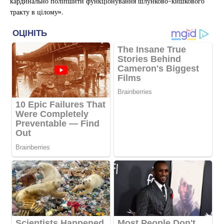
кардинально поліпшити функціонування шлунково-кишкового
тракту в цілому».