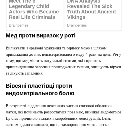
Мед проти виразок у роті
Вилікувати виразкові ураження та герпесу можна шляхом
прикладання до них непастеризованого меду 4 рази на день. Річ у
тому, що мед містить натуральні ензими, які сприяють
пришвидшенню загоєння пошкоджених тканин, знищують віруси
та лікують запалення.
Вівсяні пластівці проти
ендометріального болю
В результаті відділення невеликих частин слизової оболонки
матки, які починають розростатися поза нею, виникає ендометріоз.
Це стає причиною важких і хворобливих менструацій. Втім,
вченим вдалося виявити, що це захворювання можна легко