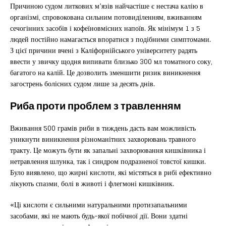
Причиною судом литкових м’язів найчастіше є нестача калію в
організмі, спровокована сильним потовиділенням, вживанням
сечогінних засобів і кофеїновмісних напоїв. Як мінімум 1 з 5
людей постійно намагається впоратися з подібними симптомами.
З цієї причини вчені з Каліфорнійського університету радять
ввести у звичку щодня випивати близько 300 мл томатного соку,
багатого на калій. Це дозволить зменшити ризик виникнення
загострень болісних судом лише за десять днів.
Риба проти проблем з травленням
Вживання 500 грамів риби в тиждень дасть вам можливість
уникнути виникнення різноманітних захворювань травного
тракту. Це можуть бути як запальні захворювання кишківника і
нетравлення шлунка, так і синдром подразненої товстої кишки.
Було виявлено, що жирні кислоти, які містяться в рибі ефективно
лікують спазми, болі в животі і флегмоні кишківник.
«Ці кислоти є сильними натуральними протизапальними
засобами, які не мають будь-якої побічної дії. Вони здатні