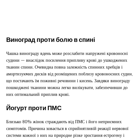
Виноград проти болю в спині
Чашка винограду вдень може розслабити напружені кровоносні
судини — внаслідок посилення припливу крові до ушкоджених
тканин спини. Очевидна повна залежність спинних хребців і
амортизуючих дисків від розміщених поблизу кровоносних судин,
що постачають їм поживні речовини і кисень. Завдяки винограду
пошкоджені тканини можна легко вилікувати, забезпечивши до
них оптимальний приплив крові.
Йогурт проти ПМС
Близько 80% жінок страждають від ПМС і його неприємних
симптомів. Причина ховається в сприйнятливій реакції нервової
системи кожної з них на природне різке зростання естрогену і