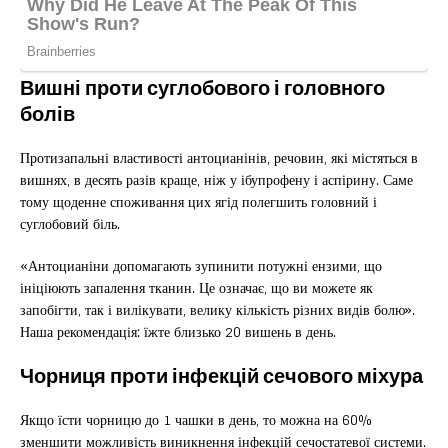
Вишні проти суглобового і головного
болів
Протизапальні властивості антоцианінів, речовин, які містяться в
вишнях, в десять разів краще, ніж у ібупрофену і аспірину. Саме
тому щоденне споживання цих ягід полегшить головний і
суглобовий біль.
«Антоцианіни допомагають зупинити потужні ензими, що
ініціюють запалення тканин. Це означає, що ви можете як
запобігти, так і вилікувати, велику кількість різних видів болю».
Наша рекомендація: їжте близько 20 вишень в день.
Чорниця проти інфекцій сечового міхура
Якщо їсти чорницю до 1 чашки в день, то можна на 60%
зменшити можливість виникнення інфекцій сечостатевої системи.