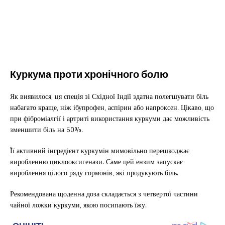
Куркума проти хронічного болю
Як виявилося, ця спеція зі Східної Індії здатна полегшувати біль
набагато краще, ніж ібупрофен, аспірин або напроксен. Цікаво, що
при фіброміалгії і артриті використання куркуми дає можливість
зменшити біль на 50%.
Її активний інгредієнт куркумін мимовільно перешкоджає
виробленню циклооксигенази. Саме цей ензим запускає
вироблення цілого ряду гормонів, які продукують біль.
Рекомендована щоденна доза складається з четвертої частини
чайної ложки куркуми, якою посипають їжу.