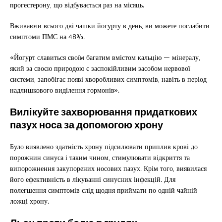
прогестерону, що відбувається раз на місяць.
Вживаючи всього дві чашки йогурту в день, ви можете послабити
симптоми ПМС на 48%.
«Йогурт славиться своїм багатим вмістом кальцію — мінералу,
який за своєю природою є заспокійливим засобом нервової
системи, запобігає появі хворобливих симптомів, навіть в період
надлишкового виділення гормонів».
Вилікуйте захворювання придаткових
пазух носа за допомогою хрону
Було виявлено здатність хрону підсилювати приплив крові до
порожнин синуса і таким чином, стимулювати відкриття та
випорожнення закупорених носових пазух. Крім того, виявилася
його ефективність в лікуванні синусних інфекцій. Для
полегшення симптомів слід щодня приймати по одній чайній
ложці хрону.