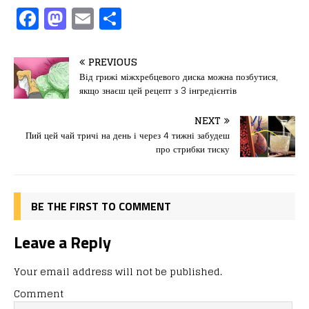
F
M
E
П
a
a
m
од
c
st
ai
іл
PREVIOUS
e
o
l
и
Від грижі міжхребцевого диска можна позбутися,
якщо знаєш цей рецепт з 3 інгредієнтів
b
d
т
o
o
ис
NEXT
Пий цей чай тричі на день і через 4 тижні забудеш
o
n
я
про стрибки тиску
k
BE THE FIRST TO COMMENT
Leave a Reply
Your email address will not be published.
Comment