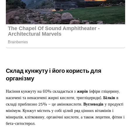
Склад кунжуту і його користь для
організму
Насіння кунжуту на 60% складається з
жирів
(ефіри гліцерину,
насичені та ненасичені жирні кислоти, тригліцериди).
Білків
в
складі приблизно 25% – це амінокислоти.
Вуглеводів
у продукті
мінімум. Кунжут містить у собі цілий ряд цінних вітамінів і
мінералів, клітковину, органічні кислоти, а також лецитин, фітин і
бета-ситостерол.