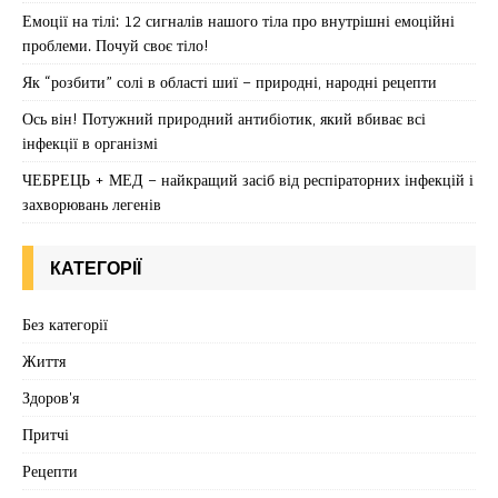
Емоції на тілі: 12 сигналів нашого тіла про внутрішні емоційні
проблеми. Почуй своє тіло!
Як “розбити” солі в області шиї – природні, народні рецепти
Ось він! Потужний природний антибіотик, який вбиває всі
інфекції в організмі
ЧЕБРЕЦЬ + МЕД – найкращий засіб від респіраторних інфекцій і
захворювань легенів
КАТЕГОРІЇ
Без категорії
Життя
Здоров'я
Притчі
Рецепти