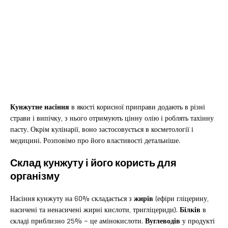
Кунжутне насіння
в якості корисної приправи додають в різні
страви і випічку, з нього отримують цінну олію і роблять тахінну
пасту. Окрім кулінарії, воно застосовується в косметології і
медицині. Розповімо про його властивості детальніше.
Склад кунжуту і його користь для
організму
Насіння кунжуту на 60% складається з
жирів
(ефіри гліцерину,
насичені та ненасичені жирні кислоти, тригліцериди).
Білків
в
складі приблизно 25% – це амінокислоти.
Вуглеводів
у продукті