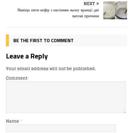
o
o
ис
NEXT
Навіщо пити кефір з насінням льону вранці: дві
o
n
я
вагомі причини
k
BE THE FIRST TO COMMENT
Leave a Reply
Your email address will not be published.
Comment
Name
*