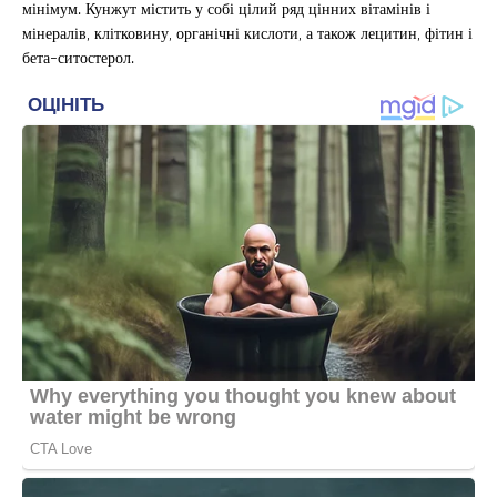
мінімум. Кунжут містить у собі цілий ряд цінних вітамінів і
мінералів, клітковину, органічні кислоти, а також лецитин, фітин і
бета-ситостерол.