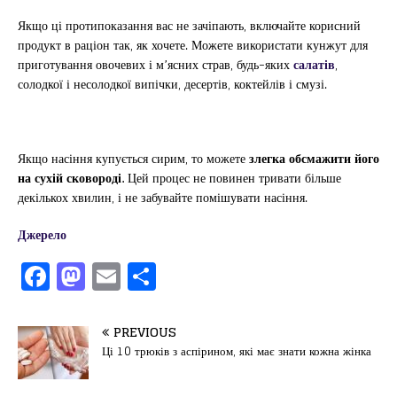
Якщо ці протипоказання вас не зачіпають, включайте корисний
продукт в раціон так, як хочете. Можете використати кунжут для
приготування овочевих і м’ясних страв, будь-яких
салатів
,
солодкої і несолодкої випічки, десертів, коктейлів і смузі.
Якщо насіння купується сирим, то можете
злегка обсмажити його
на сухій сковороді.
Цей процес не повинен тривати більше
декількох хвилин, і не забувайте помішувати насіння.
Джерело
F
M
E
П
a
a
m
од
c
st
ai
іл
PREVIOUS
e
o
l
и
Ці 10 трюків з аспірином, які має знати кожна жінка
b
d
т