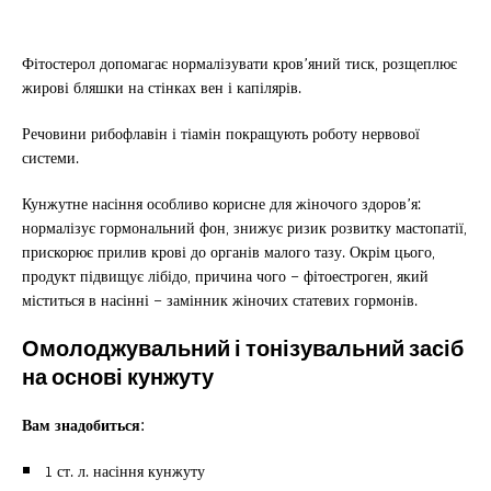
Фітостерол допомагає нормалізувати кров’яний тиск, розщеплює
жирові бляшки на стінках вен і капілярів.
Речовини рибофлавін і тіамін покращують роботу нервової
системи.
Кунжутне насіння особливо корисне для жіночого здоров’я:
нормалізує гормональний фон, знижує ризик розвитку мастопатії,
прискорює прилив крові до органів малого тазу. Окрім цього,
продукт підвищує лібідо, причина чого – фітоестроген, який
міститься в насінні – замінник жіночих статевих гормонів.
Омолоджувальний і тонізувальний засіб
на основі кунжуту
Вам знадобиться:
1 ст. л. насіння кунжуту