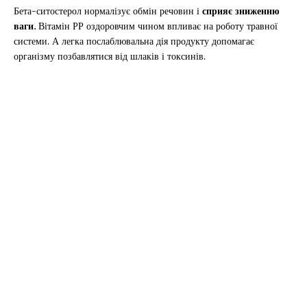
Бета-ситостерол нормалізує обмін речовин і
сприяє зниженню
ваги.
Вітамін РР оздоровчим чином впливає на роботу травної
системи. А легка послаблювальна дія продукту допомагає
організму позбавлятися від шлаків і токсинів.