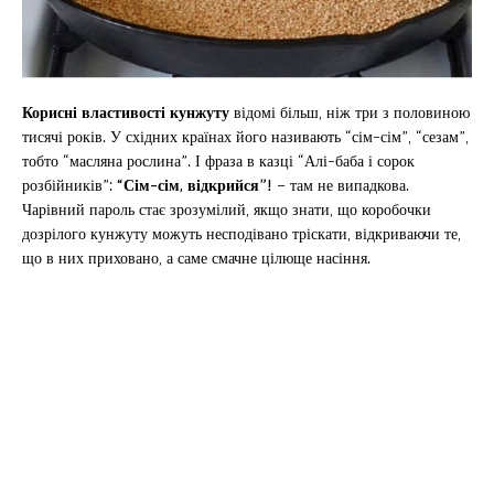
Корисні властивості кунжуту
відомі більш, ніж три з половиною
тисячі років. У східних країнах його називають “сім-сім”, “сезам”,
тобто “масляна рослина”. І фраза в казці “Алі-баба і сорок
розбійників”:
“Сім-сім, відкрийся”!
– там не випадкова.
Чарівний пароль стає зрозумілий, якщо знати, що коробочки
дозрілого кунжуту можуть несподівано тріскати, відкриваючи те,
що в них приховано, а саме смачне цілюще насіння.