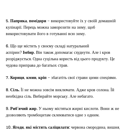
5. Паприка, помідори
– використовуйте їх у своїй домашній
кулінарії. Перець можна заморозити на зиму, щоб
використовувати його в готуванні всю зиму.
6.
Що ще містить у своєму складі натуральний
аспірин?
Імбир.
Він також допомагає схуднути. Але і кров
розріджується. Одна суцільна користь від цього продукту. Це
чудова приправа до багатьох страв.
7. Кориця, кмин, кріп
– збагатіть свої страви цими спеціями.
8. Сіль.
Її не можна зовсім виключати. Адже кров солона. Їй
необхідна сіль. Вибирайте морську. Але небагато.
9. Риб’ячий жир.
У ньому містяться жирні кислоти. Вони ж не
дозволяють тромбоцитам склеюватися одне з одним.
10. Ягоди, які містять саліцилати:
червона смородина, вишня,