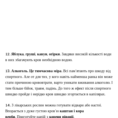
12. Яблука, груші, кавун, огірки.
Завдяки високій кількості води
в них збагачують кров необхідною водою.
13. Алкоголь. Це тимчасова міра.
Всі пам’ятають про шкоду від
спиртного. Але от для тих, у кого навіть найменша ранка він може
стати причиною крововтрати, варто уникати вживання алкоголю. І
тим більше бійок, травм, падінь. До того ж ефект після спиртного
швидко пройде і нерідко кров швидко згортається в капілярах.
14.
З лікарських рослин можна готувати відвари або настої.
Впорається з дуже густою кров’ю
каштан і кора
верби.
Приготуйте напій з
кореня півонії
.