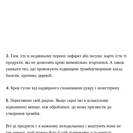
3.
Тим, хто в недавньому переніс інфаркт або інсульт, варто їсти ті
продукти, які не дозволять крові мимовільно згортатися. А також
уникати тих, що провокують підвищене тромбоутворення: кінза,
базилік, кропива, деревій.
4.
Кров гусне від надмірного споживання цукру і холестерину.
6.
Перегляньте свій раціон. Якщо сирої їжі в кількісному
відношенні менше, ніж обробленої, це може призвести до
утворення тромбів.
Всі ці продукти є в кожному холодильнику і коштують вони не
так дорого, щоб можна було б собі відмовляти в їх користі.