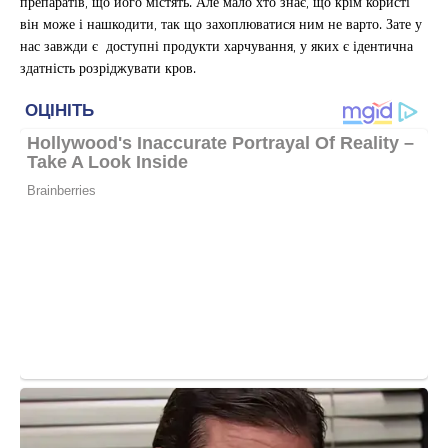
препаратів, що його містять. Але мало хто знає, що крім користі
він може і нашкодити, так що захоплюватися ним не варто. Зате у
нас завжди є доступні продукти харчування, у яких є ідентична
здатність розріджувати кров.