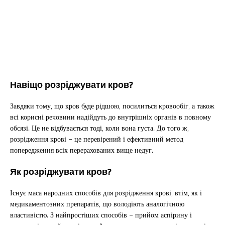
Навіщо розріджувати кров?
Завдяки тому, що кров буде рідшою, посилиться кровообіг, а також
всі корисні речовини надійдуть до внутрішніх органів в повному
обсязі. Це не відбувається тоді, коли вона густа. До того ж,
розрідження крові – це перевірений і ефективний метод
попередження всіх перерахованих вище недуг.
Як розріджувати кров?
Існує маса народних способів для розрідження крові, втім, як і
медикаментозних препаратів, що володіють аналогічною
властивістю. З найпростіших способів – прийом аспірину і