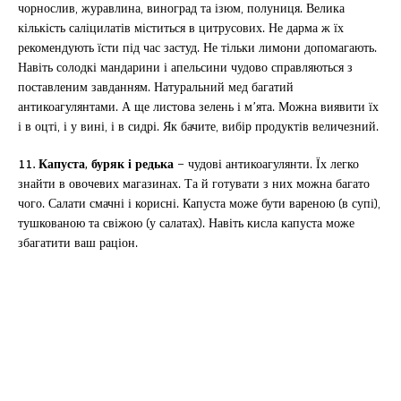
чорнослив, журавлина, виноград та ізюм, полуниця. Велика
кількість саліцилатів міститься в цитрусових. Не дарма ж їх
рекомендують їсти під час застуд. Не тільки лимони допомагають.
Навіть солодкі мандарини і апельсини чудово справляються з
поставленим завданням. Натуральний мед багатий
антикоагулянтами. А ще листова зелень і м’ята. Можна виявити їх
і в оцті, і у вині, і в сидрі. Як бачите, вибір продуктів величезний.
11. Капуста, буряк і редька
– чудові антикоагулянти. Їх легко
знайти в овочевих магазинах. Та й готувати з них можна багато
чого. Салати смачні і корисні. Капуста може бути вареною (в супі),
тушкованою та свіжою (у салатах). Навіть кисла капуста може
збагатити ваш раціон.