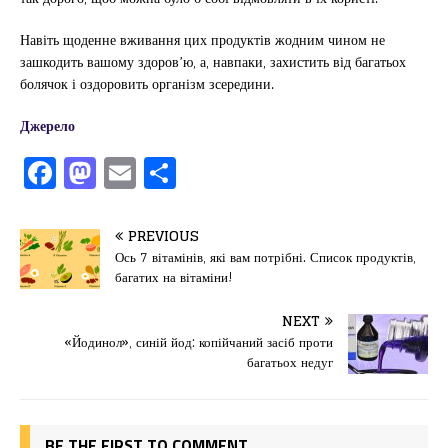
Навіть щоденне вживання цих продуктів жодним чином не
зашкодить вашому здоров’ю, а, навпаки, захистить від багатьох
болячок і оздоровить організм зсередини.
Джерело
F
M
E
П
a
a
m
од
c
st
ai
іл
PREVIOUS
e
o
l
и
Ось 7 вітамінів, які вам потрібні. Список продуктів,
багатих на вітаміни!
b
d
т
o
o
ис
NEXT
«Йодинол», синій йод: копійчаний засіб проти
o
n
я
багатьох недуг
k
BE THE FIRST TO COMMENT