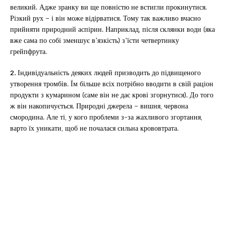
великий. Адже зранку ви ще повністю не встигли прокинутися.
Різкий рух – і він може відірватися. Тому так важливо вчасно
прийняти природний аспірин. Наприклад, після склянки води (яка
вже сама по собі зменшує в’язкість) з’їсти четвертинку
грейпфрута.
2.
Індивідуальність деяких людей призводить до підвищеного
утворення тромбів. Їм більше всіх потрібно вводити в свій раціон
продукти з кумарином (саме він не дає крові згорнутися). До того
ж він накопичується. Природні джерела – вишня, червона
смородина. Але ті, у кого проблеми з-за жахливого згортання,
варто їх уникати, щоб не почалася сильна крововтрата.