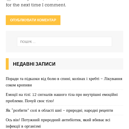
for the next time I comment.
НЕДАВНІ ЗАПИСИ
Поради та підказки від болю в спині, колінах і хребті – Лікування
соком кропиви
Емоції на тілі: 12 сигналів нашого тіла про внутрішні емоційні
проблеми. Почуй своє тіло!
Як “розбити” солі в області шиї – природні, народні рецепти
Ось він! Потужний природний антибіотик, який вбиває всі
інфекції в організмі