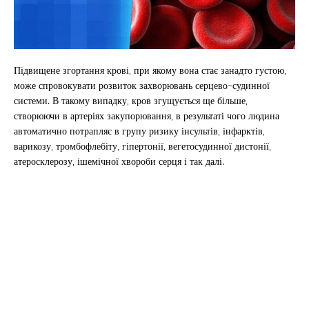
Підвищене згортання крові, при якому вона стає занадто густою,
може спровокувати розвиток захворювань серцево-судинної
системи. В такому випадку, кров згущується ще більше,
створюючи в артеріях закупорювання, в результаті чого людина
автоматично потрапляє в групу ризику інсультів, інфарктів,
варикозу, тромбофлебіту, гіпертонії, вегетосудинної дистонії,
атеросклерозу, ішемічної хвороби серця і так далі.