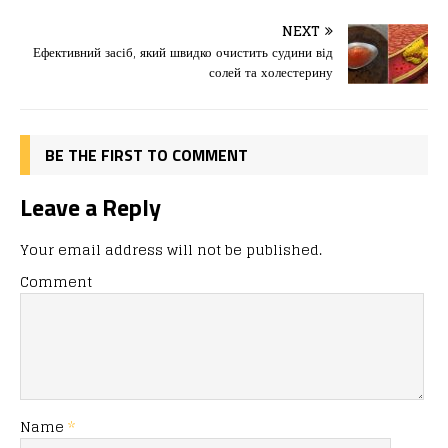
b
d
т
o
o
ис
NEXT
Ефективний засіб, який швидко очистить судини від
o
n
я
солей та холестерину
k
BE THE FIRST TO COMMENT
Leave a Reply
Your email address will not be published.
Comment
Name
*