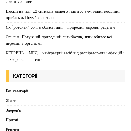
соком кропиви
Емоції на тілі: 12 сигналів нашого тіла про внутрішні емоційні
проблеми. Почуй своє тіло!
Як “розбити” солі в області шиї – природні, народні рецепти
Ось він! Потужний природний антибіотик, який вбиває всі
інфекції в організмі
ЧЕБРЕЦЬ + МЕД – найкращий засіб від респіраторних інфекцій і
захворювань легенів
КАТЕГОРІЇ
Без категорії
Життя
Здоров'я
Притчі
Рецепти