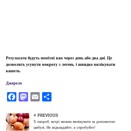
Результати будуть помітні вже через день або два дні. Це
дозволить усунути мокроту з легень, і швидко вилікувати
кашель.
Джерело
F
M
E
П
a
a
m
од
c
st
ai
іл
PREVIOUS
e
o
l
и
5 хвороб, котрі можна вилікувати за допомогою
цибулі. Не відкладайте, а спробуйте!