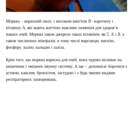
Морква – корисний овоч, з високим вмістом B- каротину і
вітаміну А, які мають життєво важливе значення для здоров’я
наших очей. Морква також джерело таких вітамінів, як C, K і B, а
також численних мінералів, в тому числі марганцю, магнію,
фосфору, калію, кальцію і заліза.
Крім того, що морква корисна для очей, вона чудово впливає на
кишечник і зміцнює імунну систему. А ще – допомагає боротися з
астмою, кашлем, бронхітом, застудою і з будь-якими видами
респіраторних захворювань.