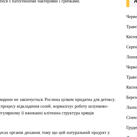
тися з патогенними бактеріями і грибками.
А
Черв
Траве
Квіте
Серп
Липе
Черв
Траве
Квіте
Берез
юдини не закінчується. Рослина цілком придатна для детоксу,
 процесу відкладення солей, нормалізує роботу шлунково-
Люти
регулярному її вживанні клітинна структура хрящів
Січен
Груде
цесах органів дихання, тому що цей натуральний продукт у