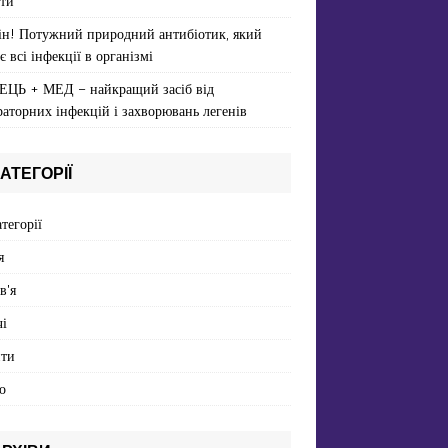
ти
ін! Потужний природний антибіотик, який
є всі інфекції в організмі
ЕЦЬ + МЕД – найкращий засіб від
раторних інфекцій і захворювань легенів
АТЕГОРІЇ
атегорії
я
в'я
і
пти
о