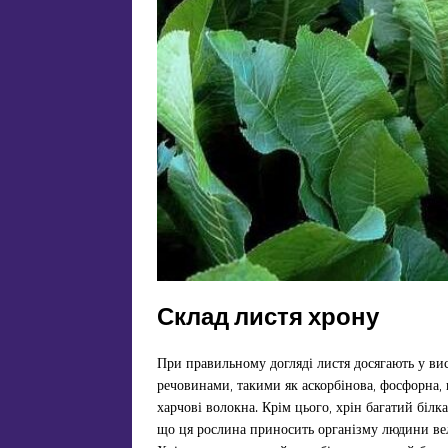
Склад листя хрону
При правильному догляді листя досягають у ви
речовинами, такими як аскорбінова, фосфорна, ні
харчові волокна. Крім цього, хрін багатий біл
що ця рослина приносить організму людини вели