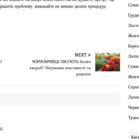
Січен
ирішити проблему, виконайте не менше десяти процедур.
Груде
Лист
Жовт
Берез
NEXT
Люти
а!
ЧОРНОБРИВЦІ ЛІКУЮТЬ безліч
Січен
хвороб! Лікувальні властивості та
рецепти
Жовт
Серп
Липе
Черв
Траве
d.
Кві