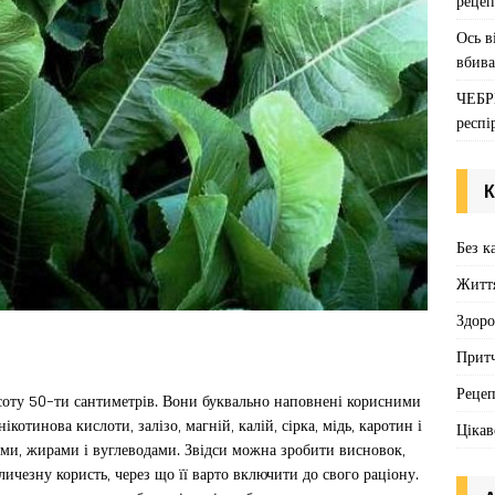
рецеп
Ось в
вбива
ЧЕБР
респі
К
Без к
Житт
Здоро
Притч
Реце
соту 50-ти сантиметрів. Вони буквально наповнені корисними
котинова кислоти, залізо, магній, калій, сірка, мідь, каротин і
Цікав
ками, жирами і вуглеводами. Звідси можна зробити висновок,
чезну користь, через що її варто включити до свого раціону.