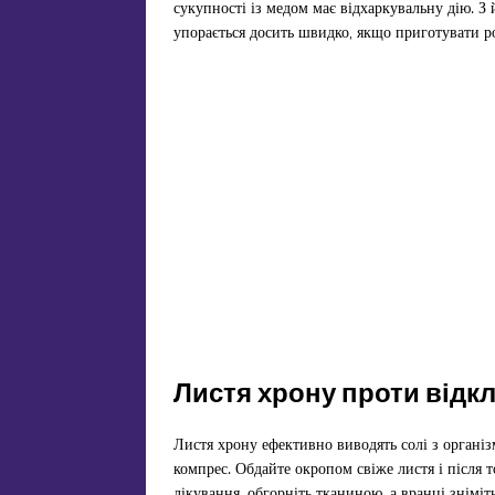
сукупності із медом має відхаркувальну дію. З
упорається досить швидко, якщо приготувати ро
Листя хрону проти відк
Листя хрону ефективно виводять солі з організ
компрес. Обдайте окропом свіже листя і після т
лікування, обгорніть тканиною, а вранці зніміт