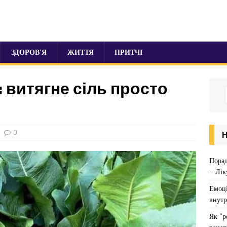
ЗДОРОВ’Я
ЖИТТЯ
ПРИТЧІ
: витягне сіль просто
0
Порад
– Лік
Емоці
внутр
Як “р