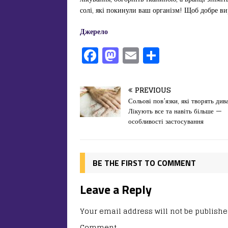
солі, які покинули ваш організм! Щоб добре в
Джерело
F
M
E
П
a
a
m
од
c
st
ai
іл
PREVIOUS
e
o
l
и
Сольові пов’язки, які творять див
Лікують все та навіть більше —
b
d
т
особливості застосування
o
o
ис
o
n
я
k
BE THE FIRST TO COMMENT
Leave a Reply
Your email address will not be publishe
Comment