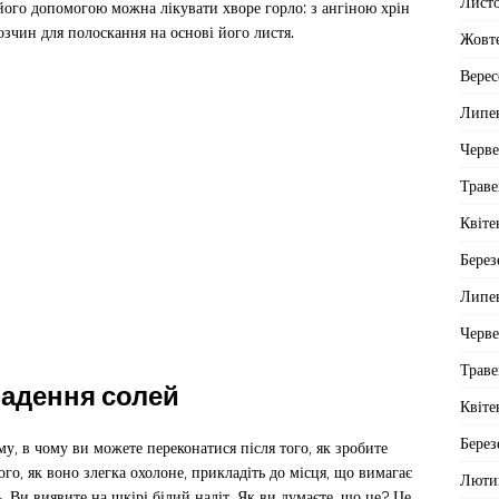
Лист
 його допомогою можна лікувати хворе горло: з ангіною хрін
зчин для полоскання на основі його листя.
Жовт
Верес
Липе
Черв
Траве
Квіте
Берез
Липе
Черв
Траве
ладення солей
Квіте
Берез
му, в чому ви можете переконатися після того, як зробите
ого, як воно злегка охолоне, прикладіть до місця, що вимагає
Люти
ь. Ви виявите на шкірі білий наліт. Як ви думаєте, що це? Це