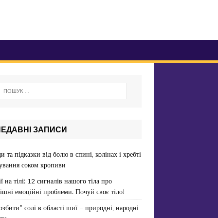
НЕДАВНІ ЗАПИСИ
и та підказки від болю в спині, колінах і хребті
ування соком кропиви
ї на тілі: 12 сигналів нашого тіла про
ішні емоційні проблеми. Почуй своє тіло!
озбити” солі в області шиї – природні, народні