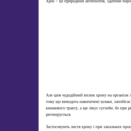
Хрін – це природний антибіотик, здатний боро
Але цим чудодійний вплив хрону на організм л
тому що виводить накопичені шлаки, запобігає
кишкового тракту, а ще лікує суглоби, бо при 
регенерується.
Застосовують листя хрону і при запальних про