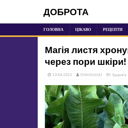
ДОБРОТА
ГОЛОВНА
ЦІКАВО
РЕЦЕПТИ
Магія листя хрону
через пори шкіри!
23.04.2022
fcvomond1
Здоров'я