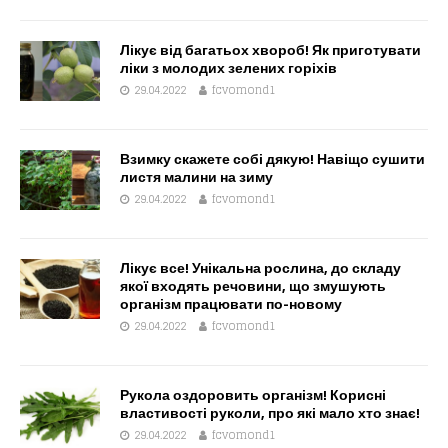
Лікує від багатьох хвороб! Як приготувати
ліки з молодих зелених горіхів
29.04.2022
fcvomond1
Взимку скажете собі дякую! Навіщо сушити
листя малини на зиму
29.04.2022
fcvomond1
Лікує все! Унікальна рослина, до складу
якої входять речовини, що змушують
організм працювати по-новому
29.04.2022
fcvomond1
Рукола оздоровить організм! Корисні
властивості руколи, про які мало хто знає!
29.04.2022
fcvomond1