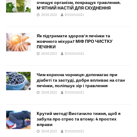
очищує організм, покращує травлення.
М’ЯТНИЙ НАСТІЙ ДЛЯ СХУДНЕННЯ
29.04.2022
fcvomond1
Як підтримати здоров’я печінки та
жовчного міхура? МІФ ПРО ЧИСТКУ
ПЕЧІНКИ
29.04.2022
fcvomond1
Чим корисна чорниця: допомагає при
діабеті та застуді, добре впливає на стан
печінки, поліпшує зір і травлення
29.04.2022
fcvomond1
Крутий метод! Вистачило тижня, щоб я
забула про стрес та втому: 4 простих
вправи
29.04.2022
fcvomond1