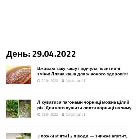
День:
29.04.2022
Вживаю таку кашу і відчула позитивні
зміни! Лляна каша для жіночого здоров’я!
29.04.2022
fcvomond1
Лікуватися пагонами чорниці можна цілий
рік! Для чого сушити листя чорниці на зиму
29.04.2022
fcvomond1
3 ложки м’яти і 2 л води — знижує апетит,