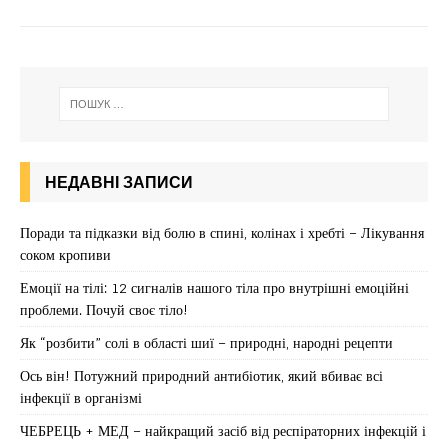
НЕДАВНІ ЗАПИСИ
Поради та підказки від болю в спині, колінах і хребті – Лікування
соком кропиви
Емоції на тілі: 12 сигналів нашого тіла про внутрішні емоційні
проблеми. Почуй своє тіло!
Як “розбити” солі в області шиї – природні, народні рецепти
Ось він! Потужний природний антибіотик, який вбиває всі
інфекції в організмі
ЧЕБРЕЦЬ + МЕД – найкращий засіб від респіраторних інфекцій і