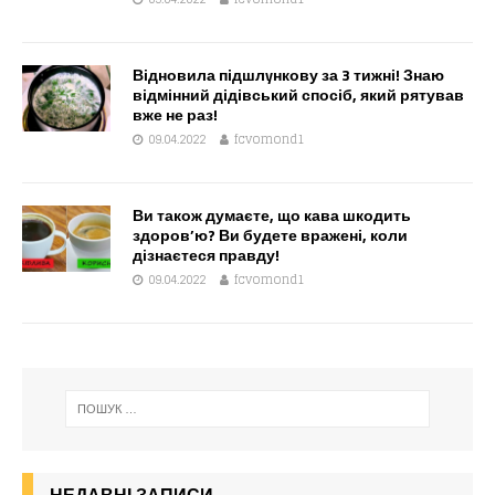
Відновила пiдшлyнкову за 3 тижні! Знаю
відмінний дідівський спосіб, який рятував
вже не раз!
09.04.2022
fcvomond1
Ви також думаєте, що кава шкодить
здоров’ю? Ви будете вражені, коли
дізнаєтеся правду!
09.04.2022
fcvomond1
НЕДАВНІ ЗАПИСИ