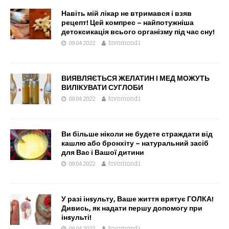
Навіть мій лікар не втримався і взяв
рецепт! Цей компрес – найпотужніша
детоксикація всього організму під час сну!
09.04.2022
fcvomond1
ВИЯВЛЯЄТЬСЯ ЖЕЛАТИН І МЕД МОЖУТЬ
ВИЛІКУВАТИ СУГЛОБИ
09.04.2022
fcvomond1
Ви більше ніколи не будете страждати від
кашлю або бронхіту – натуральний засіб
для Вас і Вашої дитини
09.04.2022
fcvomond1
У разі інsульту, Ваше життя врятує ГОЛКА!
Дивись, як надати першу допомогу при
інsульті!
09.04.2022
fcvomond1