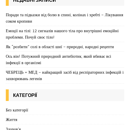
Поради та підказки від болю в спині, колінах і хребті – Лікування
соком кропиви
Емоції на тілі: 12 сигналів нашого тіла про внутрішні емоційні
проблеми. Почуй своє тіло!
Як “розбити” солі в області шиї – природні, народні рецепти
Ось він! Потужний природний антибіотик, який вбиває всі
інфекції в організмі
ЧЕБРЕЦЬ + МЕД – найкращий засіб від респіраторних інфекцій і
захворювань легенів
КАТЕГОРІЇ
Без категорії
Життя
Здоров'я