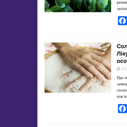
речов
заліз
Сол
Лік
осо
23
Про е
захво
столі
пов’я