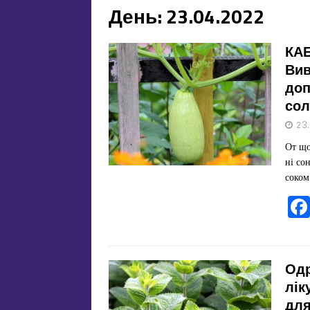
День:
23.04.2022
КА
Вив
доп
сол
23
От що
ні со
соко
Одр
лік
для