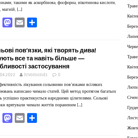
k
инами, такими як аскорбінова, фосфорна, нікотинова кислоти,
Траве
о, магній,
[…]
Квіте
F
M
E
П
Берез
a
a
m
од
Липе
c
st
ai
іл
Черв
e
o
l
ит
ьові пов’язки, які творять дива!
Траве
b
d
ис
ують все та навіть більше —
бливості застосування
Квіте
o
o
я
.04.2022
fcvomond1
0
o
n
Берез
фективність лікування сольовими пов’язками всіляких
k
Люти
рювань написано чимало статей. Цей метод протягом багатьох
Січен
ть успішно практикується народними цілителями. Сольові
зки врятували чимало життів пораненим
[…]
Груде
F
M
E
П
Лист
a
a
m
од
Жовт
c
st
ai
іл
Берез