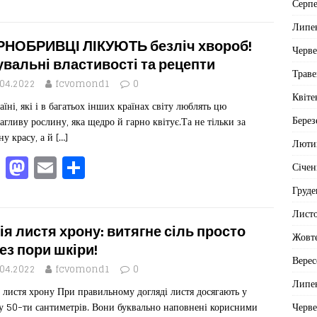
a
a
m
од
Серп
c
st
ai
іл
Липе
e
o
l
ит
НОБРИВЦІ ЛІКУЮТЬ безліч хвороб!
Черв
b
d
ис
увальні властивості та рецепти
Траве
o
o
я
.04.2022
fcvomond1
0
Квіте
аїні, які і в багатьох інших країнах світу люблять цю
o
n
Берез
агливу рослину, яка щедро й гарно квітує.Та не тільки за
k
ну красу, а й
[…]
Люти
F
M
E
П
Січен
a
a
m
од
Груде
c
st
ai
іл
Лист
e
o
l
ит
ія листя хрону: витягне сіль просто
Жовт
b
d
ис
ез пори шкіри!
Верес
o
o
я
.04.2022
fcvomond1
0
Липе
 листя хрону При правильному догляді листя досягають у
o
n
Черв
у 50-ти сантиметрів. Вони буквально наповнені корисними