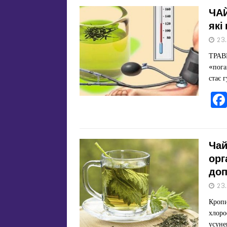
ЧАЙ
які
23
ТРАВ
«пога
стає 
Чай
орг
доп
23
Кропи
хлоро
усуне