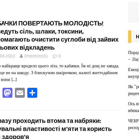
БАЧКИ ПОВЕРТАЮТЬ МОЛОДІСТЬ!
едуть сіль, шлаки, токсини,
омагають очистити суглоби від зайвих
ьових відкладень
Порад
.04.2022
fcvomond1
0
– Лік
 найкраще вродило цього літа, то кабачки. Їм ні дощ не завада,
Емоці
нце не на шкоду. З блискучою шкірочкою, налиті життєдайним
внутр
м вони
[…]
Як “р
F
M
E
П
рецеп
a
a
m
од
Ось в
c
st
ai
іл
вбива
e
o
l
ит
азу проходить втома та набряки:
ЧЕБР
респі
b
d
ис
увальні властивості м’яти та користь
 здоров’я