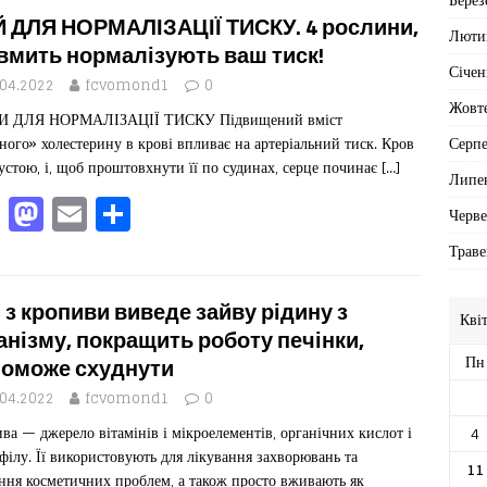
e
o
l
ит
 ДЛЯ НОРМАЛІЗАЦІЇ ТИСКУ. 4 рослини,
Люти
b
d
ис
 вмить нормалізують ваш тиск!
Січен
o
o
я
.04.2022
fcvomond1
0
Жовт
И ДЛЯ НОРМАЛІЗАЦІЇ ТИСКУ Підвищений вміст
o
n
Серп
ного» холестерину в крові впливає на артеріальний тиск. Кров
k
густою, і, щоб проштовхнути її по судинах, серце починає
[…]
Липе
F
M
E
П
Черв
a
a
m
од
Траве
c
st
ai
іл
e
o
l
ит
 з кропиви виведе зайву рідину з
Кві
b
d
ис
анізму, покращить роботу печінки,
Пн
оможе схуднути
o
o
я
.04.2022
fcvomond1
0
o
n
ва — джерело вітамінів і мікроелементів, органічних кислот і
4
k
філу. Її використовують для лікування захворювань та
11
ння косметичних проблем, а також просто вживають як