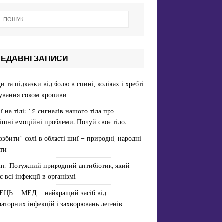
НЕДАВНІ ЗАПИСИ
и та підказки від болю в спині, колінах і хребті
ування соком кропиви
ї на тілі: 12 сигналів нашого тіла про
ішні емоційні проблеми. Почуй своє тіло!
озбити” солі в області шиї – природні, народні
ти
ін! Потужний природний антибіотик, який
є всі інфекції в організмі
ЕЦЬ + МЕД – найкращий засіб від
раторних інфекцій і захворювань легенів