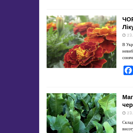
ЧОР
Лік
23
В Укр
невиб
соняч
Маг
чер
23
Склад
висот