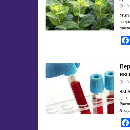
23
М’ята
на до
пряно
Пер
які
23
ЯКІ 
діагн
Важли
Лікар