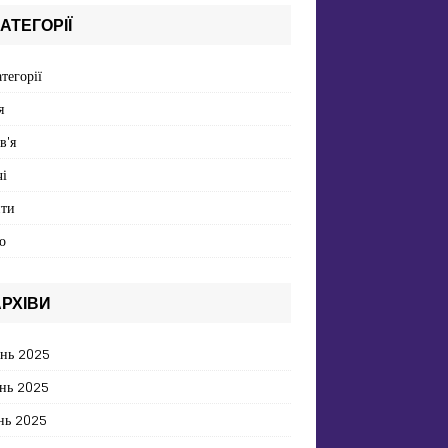
АТЕГОРІЇ
атегорії
я
в'я
і
пти
о
РХІВИ
ень 2025
нь 2025
нь 2025