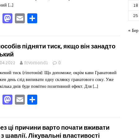
сний
[…]
18
F
M
E
П
25
a
a
m
од
« Бер
c
st
ai
іл
e
o
l
ит
пособів підняти тиск, якщо він занадто
b
d
ис
ький
o
o
я
.04.2022
fcvomond1
0
ений тиск (гіпотонія): Що допоможе, окрім кави Гранатовий
o
n
жен день слід випивати одну склянку гранатового соку. Уже
k
 кілька днів буде помітно позитивний ефект. Для
[…]
F
M
E
П
a
a
m
од
c
st
ai
іл
e
o
l
ит
ез ці причини варто почати вживати
 з шавлії. Лікувальні властивості