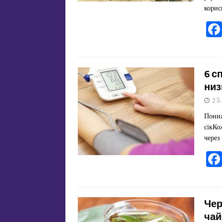
кори
6 с
низ
23
Пониж
сікКо
через
Чер
чай