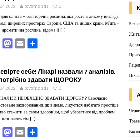
o
o
я
.04.2022
fcvomond1
0
К
o
n
 довголиста – багаторічна рослина, яка росте в дикому вигляді
k
волі широких просторах Європи, США та інших країн. М’ята –
Без к
-ароматична рослина, відома й
[…]
Житт
F
M
E
П
Здоро
a
a
m
од
Притч
c
st
ai
іл
Реце
e
o
l
ит
евірте себе! Лікарі назвали 7 аналізів,
Цікав
b
d
ис
 потрібно здавати ЩОРОКУ
o
o
я
.04.2022
fcvomond1
0
А
АНАЛІЗИ НЕОБХІДНО ЗДАВАТИ ЩОРОКУ? Своєчасно
o
n
остоване захворювання, як відомо, лікується набагато простіше.
k
Черв
во стежити за своїм здоров’ям, щоб уберегтися від проблем.
і називають сім
[…]
Траве
F
M
E
П
Квіте