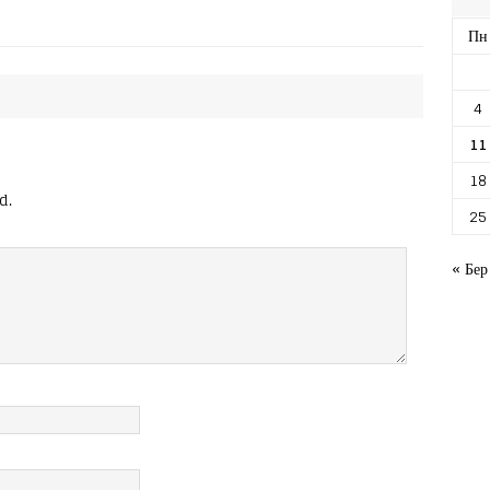
Пн
4
11
18
d.
25
« Бер