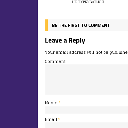
o
o
ис
НЕ ТУРБУВАТИСЯ
o
n
я
k
BE THE FIRST TO COMMENT
Leave a Reply
Your email address will not be publishe
Comment
Name
*
Email
*