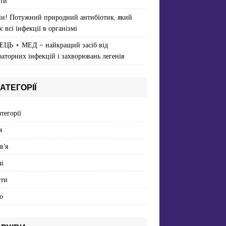
ти
ін! Потужний природний антибіотик, який
є всі інфекції в організмі
ЕЦЬ + МЕД – найкращий засіб від
раторних інфекцій і захворювань легенів
АТЕГОРІЇ
атегорії
я
в'я
і
пти
о