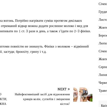
Січен
Груде
Лист
 на вогонь. Потрібно нагрівати суміш протягом декількох
в отриманий відвар можна додати рослинне молоко і мед для
Жовт
ипивати по 1 ст. 3 рази в день, а також з’їдати по 2-3 фініки.
Берез
Люти
мптоми повністю не зникнуть. Фініки з молоком – відмінний
Січен
, застуди, бронхіту, грипу і т.д.
Жовт
Серп
Липе
Черв
NEXT
Траве
О
Найефективніший засіб для відновлення
КТИ,
хрящів колін, суглобів і зміцнення
ОЖНА
кісток!
Кві