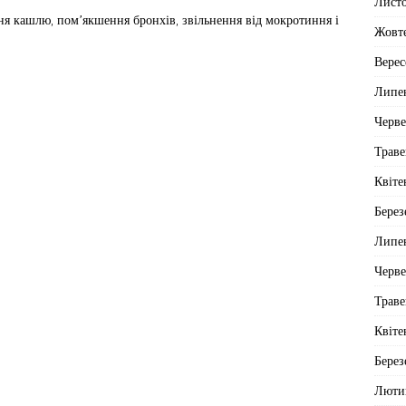
Лист
ня кашлю, пом’якшення бронхів, звільнення від мокротиння і
Жовт
Верес
Липе
Черв
Траве
Квіте
Берез
Липе
Черв
Траве
Квіте
Берез
Люти