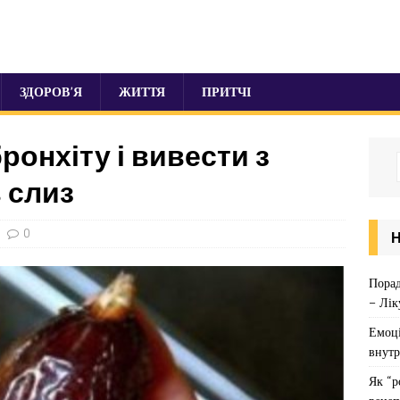
ЗДОРОВ’Я
ЖИТТЯ
ПРИТЧІ
ронхіту і вивести з
 слиз
0
Порад
– Лік
Емоці
внутр
Як “р