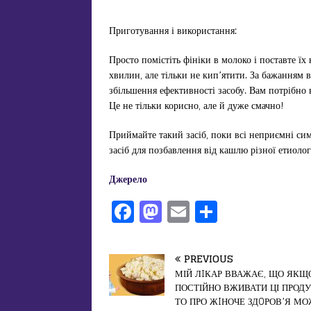
Приготування і використання:
Просто помістіть фініки в молоко і поставте їх
хвилин, але тільки не кип’ятити. За бажанням 
збільшення ефективності засобу. Вам потрібно в
Це не тільки корисно, але й дуже смачно!
Приймайте такий засіб, поки всі неприємні си
засіб для позбавлення від кашлю різної етиології
Джерело
F
M
E
П
a
a
m
од
c
st
ai
іл
PREVIOUS
e
o
l
и
МІЙ ЛIКАР ВВАЖАЄ, ЩО ЯКЩ
ПОСТІЙНО ВЖИВАТИ ЦІ ПРОДУ
b
d
т
ТО ПРО ЖIНОЧЕ ЗДOРОВ’Я М