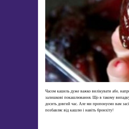
Часом кашель дуже важко вилікувати або, напр
залишкові покашлювання. Що в такому випадку
досить довгий час. Але ми пропонуємо вам засі
позбавляє від кашлю і навіть бронхіту!