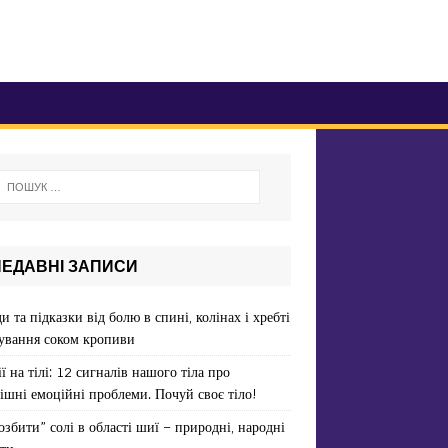
НЕДАВНІ ЗАПИСИ
и та підказки від болю в спині, колінах і хребті
ування соком кропиви
ї на тілі: 12 сигналів нашого тіла про
ішні емоційні проблеми. Почуй своє тіло!
озбити” солі в області шиї – природні, народні