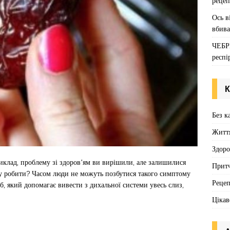
рецеп
Ось в
вбива
ЧЕБР
респі
К
Без к
Житт
Здоро
иклад, проблему зі здоров’ям ви вирішили, але залишилися
Притч
 робити? Часом люди не можуть позбутися такого симптому
Реце
б, який допомагає вивести з дихальної системи увесь слиз,
Цікав