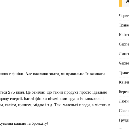
А
Черв
Траве
Квіте
Серп
Липе
Черв
Траве
шлю є фініки. Але важливо знати, як правильно їх вживати
Квіте
Берез
ться 275 ккал. Це означає, що такий продукт просто ідеально
аряду енергії. Багаті фініки вітамінами групи В, глюкозою і
Люти
, калієм, цинком, міддю і т.д. Такі маленькі плоди, а містять в
Січен
Груде
кування кашлю та бронхіту!