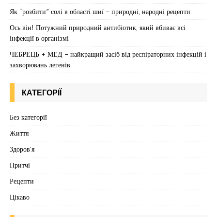
Як “розбити” солі в області шиї – природні, народні рецепти
Ось він! Потужний природний антибіотик, який вбиває всі
інфекції в організмі
ЧЕБРЕЦЬ + МЕД – найкращий засіб від респіраторних інфекцій і
захворювань легенів
КАТЕГОРІЇ
Без категорії
Життя
Здоров'я
Притчі
Рецепти
Цікаво