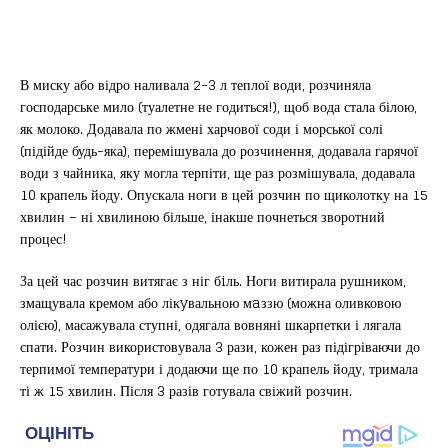
В миску або відро наливала 2-3 л теплої води, розчиняла
господарське мило (туалетне не годиться!), щоб вода стала білою,
як молоко. Додавала по жмені харчової соди і морської солі
(підійде будь-яка), перемішувала до розчинення, додавала гарячої
води з чайника, яку могла терпіти, ще раз розмішувала, додавала
10 крапель йоду. Опускала ноги в цей розчин по щиколотку на 15
хвилин – ні хвилиною більше, інакше почнеться зворотний
процес!
За цей час розчин витягає з ніг бiль. Ноги витирала рушником,
змащувала кремом або лікyвальною мaззю (можна оливковою
олією), масажувала ступні, одягала вовняні шкарпетки і лягала
спати. Розчин використовувала 3 рази, кожен раз підігріваючи до
терпимої температури і додаючи ще по 10 крапель йоду, тримала
ті ж 15 хвилин. Після 3 разів готувала свіжий розчин.