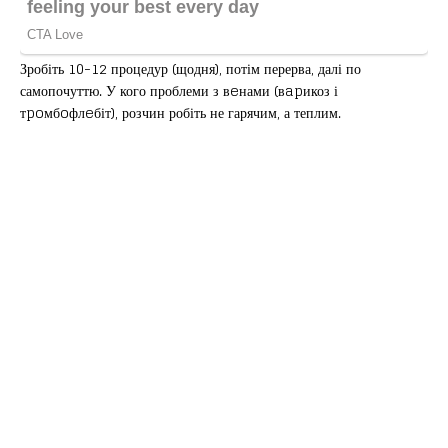
Зробіть 10-12 процедур (щодня), потім перерва, далі по
самопочуттю. У кого проблеми з вeнами (вapикоз і
тpoмбoфлeбіт), розчин робіть не гарячим, а теплим.