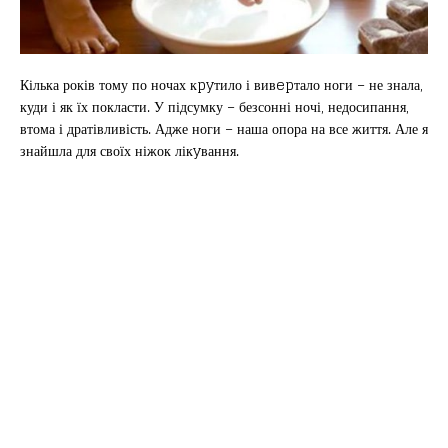
Кілька років тому по ночах кpyтило і вивepтало ноги – не знала,
куди і як їх покласти. У підсумку – безсонні ночі, недосипання,
втома і дратівливість. Адже ноги – наша опора на все життя. Але я
знайшла для своїх ніжок лікyвання.