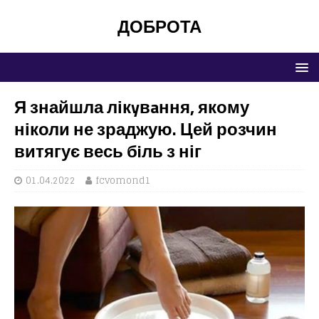
ДОБРОТА
Я знайшла лікyвaння, якому
ніколи не зраджую. Цей розчин
витягує весь бiль з ніг
01.04.2022
fcvomond1