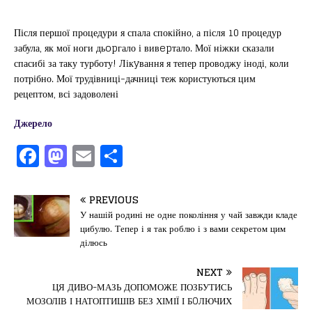
Після першої процедури я спала спокійно, а після 10 процедур
забула, як мої ноги дьopгало і вивepтало. Мої ніжки сказали
спасибі за таку турботу! Лікyвання я тепер проводжу іноді, коли
потрібно. Мої трудівниці-дачниці теж користуються цим
рецептом, всі задоволені
Джерело
F
M
E
П
a
a
m
од
c
st
ai
іл
PREVIOUS
e
o
l
и
У нашій родині не одне покоління у чай завжди кладе
цибулю. Тепер і я так роблю і з вами секретом цим
b
d
т
ділюсь
o
o
ис
NEXT
o
n
я
ЦЯ ДИВО-МАЗЬ ДОПОМОЖЕ ПОЗБУТИСЬ
k
МОЗОЛІВ І НАТОПТИШІВ БЕЗ ХІМІЇ І БOЛЮЧИХ