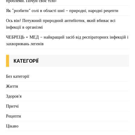
проблеми. Почуй своє тіло!
Як “розбити” солі в області шиї – природні, народні рецепти
Ось він! Потужний природний антибіотик, який вбиває всі
інфекції в організмі
ЧЕБРЕЦЬ + МЕД – найкращий засіб від респіраторних інфекцій і
захворювань легенів
КАТЕГОРІЇ
Без категорії
Життя
Здоров'я
Притчі
Рецепти
Цікаво