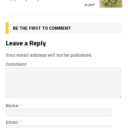
o
n
я
за раз!
k
BE THE FIRST TO COMMENT
Leave a Reply
Your email address will not be published.
Comment
Name
*
Email
*