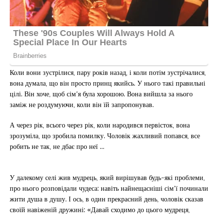
Коли вони зустрілися, пару років назад, і коли потім зустрічалися,
вона думала, що він просто принц якийсь. У нього такі правильні
цілі. Він хоче, щоб сім’я була хорошою. Вона вийшла за нього
заміж не роздумуючи, коли він їй запропонував.
А через рік, всього через рік, коли народився первісток, вона
зрозуміла, що зробила помилку. Чоловік жахливий попався, все
робить не так, не дбає про неї …
У далекому селі жив мудрець, який вирішував будь-які проблеми,
про нього розповідали чудеса: навіть найнещасніші сім’ї починали
жити душа в душу. І ось, в один прекрасний день, чоловік сказав
своїй навіженій дружині: «Давай сходимо до цього мудреця,