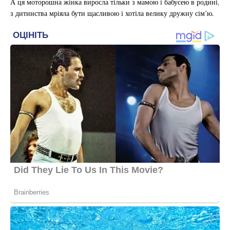
А ця моторошна жінка виросла тільки з мамою і бабусею в родині,
з дитинства мріяла бути щасливою і хотіла велику дружну сім’ю.