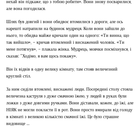
нехай він підкаже, що з тобою робити». Вони знову посварилися,
але вона погодилася.
Шлях був довгий і вони обидвоє втомилися з дороги, але ось
нарешті натрапили на будинок мудреця. Коли вони зайшли до
нього, то обидва майже кричали один на одного: «Ти винна, що
так вийшло», – кричав втомлений і виснажений чоловік. «Ти
мене потягнув», – плакала жінка. Мудрець, мовчки посміхнувся, і
сказав: “Ходімо, я вам щось покажу».
Він їх відвів в одну велику кімнату, там стояв величезний
круглий стіл.
За ним сиділи втомлені, виснажені люди. Посередині столу стояла
величезна каструля з дуже смачною їжею, у людей в руках були
ложки з дуже довгими ручками. Вони діставали, кожен, до їжі, але
НІЯК не могли покласти її в рот. Вони просто вмирали від голоду
в кімнаті з великою кількістю смачної їжі. Це було страшне
видовище …