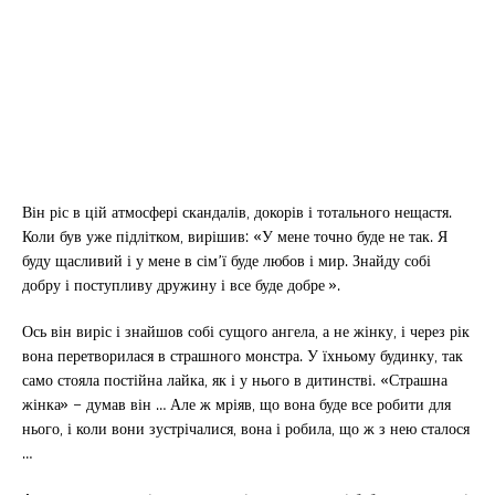
Він ріс в цій атмосфері скандалів, докорів і тотального нещастя.
Коли був уже підлітком, вирішив: «У мене точно буде не так. Я
буду щасливий і у мене в сім’ї буде любов і мир. Знайду собі
добру і поступливу дружину і все буде добре ».
Ось він виріс і знайшов собі сущого ангела, а не жінку, і через рік
вона перетворилася в страшного монстра. У їхньому будинку, так
само стояла постійна лайка, як і у нього в дитинстві. «Страшна
жінка» – думав він … Але ж мріяв, що вона буде все робити для
нього, і коли вони зустрічалися, вона і робила, що ж з нею сталося
…