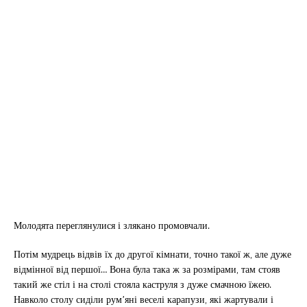
Молодята переглянулися і злякано промовчали.
Потім мудрець відвів їх до другої кімнати, точно такої ж, але дуже
відмінної від першої… Вона була така ж за розмірами, там стояв
такий же стіл і на столі стояла каструля з дуже смачною їжею.
Навколо столу сиділи рум’яні веселі карапузи, які жартували і