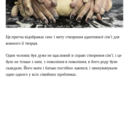
Ця притча відображає сенс і мету створення адаптивної сім’ї для
кожного її творця.
Один чоловік був дуже не щасливий в справі створення сім’ї, і це
було не тільки з ним, з покоління в покоління, в його роду були
скандали. Його мати і батько постійно лаялися, і звинувачували
один одного у всіх сімейних проблемах.