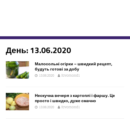
День:
13.06.2020
Малосольні огірки – швидкий рецепт,
будуть готові за добу
13.06.2020
fcvomond1
Нескучна вечеря з картоплі і фаршу. Це
просто і швидко, дуже смачно
13.06.2020
fcvomond1