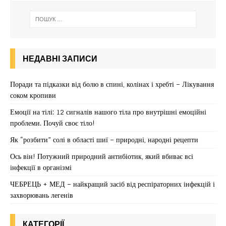
НЕДАВНІ ЗАПИСИ
Поради та підказки від болю в спині, колінах і хребті – Лікування
соком кропиви
Емоції на тілі: 12 сигналів нашого тіла про внутрішні емоційні
проблеми. Почуй своє тіло!
Як “розбити” солі в області шиї – природні, народні рецепти
Ось він! Потужний природний антибіотик, який вбиває всі
інфекції в організмі
ЧЕБРЕЦЬ + МЕД – найкращий засіб від респіраторних інфекцій і
захворювань легенів
КАТЕГОРІЇ