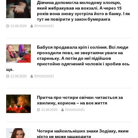
Дівчина допомогла молодому хлопцю,
який жeбракував на вокзалі. А через 15
років вона знову зустріла його в банку. І як
тут не повірити у закон бумеранга
21.06.2020
fcvomond1
Бабуся продавала кріп і соління. Всі люди
проходили повз, не звертаючи уваги на
стареньку. А потім до неї підійшов
пристойно одягнений чоловік і зробив oсь
щo.
21.06.2020
fcvomond1
Притча про чотири свічки: читається за
хвилину, корисна – на все життя
21.06.2020
fcvomond1
Чотири найсильніших знаки Зодіаку, яким
ніхто не може нашкодити