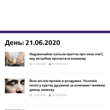
День:
21.06.2020
Надзвичайно сильна притча про сенс сім’ї,
яку потрібно прочитати кожному
21.06.2020
fcvomond1
Всю ніч він провів в роздумах. Чоловік
поліз у куртку дружини за ключами і виявив
дивну записку
21.06.2020
fcvomond1