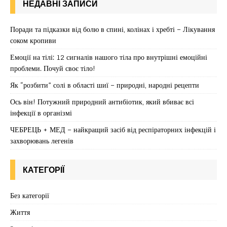
НЕДАВНІ ЗАПИСИ
Поради та підказки від болю в спині, колінах і хребті – Лікування
соком кропиви
Емоції на тілі: 12 сигналів нашого тіла про внутрішні емоційні
проблеми. Почуй своє тіло!
Як “розбити” солі в області шиї – природні, народні рецепти
Ось він! Потужний природний антибіотик, який вбиває всі
інфекції в організмі
ЧЕБРЕЦЬ + МЕД – найкращий засіб від респіраторних інфекцій і
захворювань легенів
КАТЕГОРІЇ
Без категорії
Життя