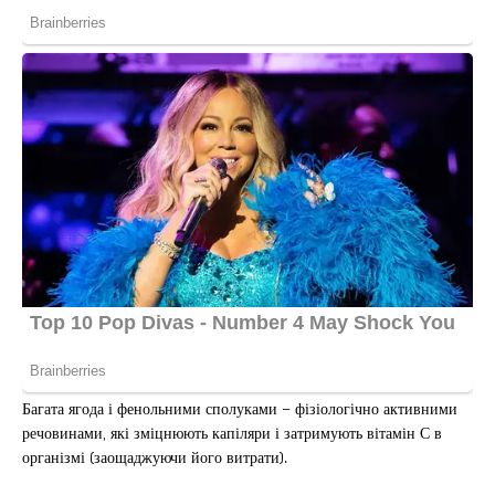
Багата ягода і фенольними сполуками – фізіологічно активними
речовинами, які зміцнюють капіляри і затримують вітамін С в
організмі (заощаджуючи його витрати).