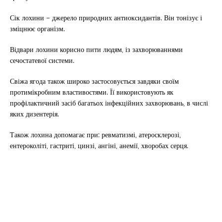
Сік лохини – джерело природних антиоксидантів. Він тонізує і
зміцнює організм.
Відвари лохини корисно пити людям, із захворюваннями
сечостатевої системи.
Свіжа ягода також широко застосовується завдяки своїм
протимікробним властивостями. Її використовують як
профілактичний засіб багатьох інфекційних захворювань, в числі
яких дизентерія.
Також лохина допомагає при: ревматизмі, атеросклерозі,
ентероколіті, гастриті, цинзі, ангіні, анемії, хворобах серця.