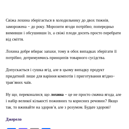
Свіжа лохина зберігається в холодильнику до двох тижнів,
заморожена – до року. Морозити ягоди потрібно, попередньо
вимивши і обсушивши їх, а свіжі плоди досить просто перебрати
від сміття.
Лохина добре вбирає запахи, тому в обох випадках зберігати її
потрібно, дотримуючись принципів товарного сусідства.
Допускається і сушка ягід, але в цьому випадку продукт
придатний лише для варіння компотів і приготування ягідно-
трав’яних чаїв.
Ну що, переконалися, що
лохина
– це не просто смачна ягода, але
і набір великої кількості поживних та корисних речовин? Якщо
так, то вживайте на здоров’я, але з розумом. Будьте здорові!
Джерело