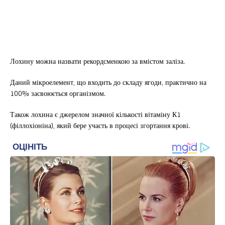
Лохину можна назвати рекордсменкою за вмістом заліза.
Даний мікроелемент, що входить до складу ягоди, практично на
100% засвоюється організмом.
Також лохина є джерелом значної кількості вітаміну К1
(філлохіоніна), який бере участь в процесі згортання крові.