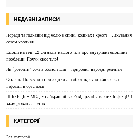
НЕДАВНІ ЗАПИСИ
Поради та підказки від болю в спині, колінах і хребті – Лікування
соком кропиви
Емоції на тілі: 12 сигналів нашого тіла про внутрішні емоційні
проблеми. Почуй своє тіло!
Як “розбити” солі в області шиї – природні, народні рецепти
Ось він! Потужний природний антибіотик, який вбиває всі
інфекції в організмі
ЧЕБРЕЦЬ + МЕД – найкращий засіб від респіраторних інфекцій і
захворювань легенів
КАТЕГОРІЇ
Без категорії