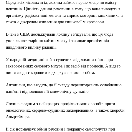
Серед всіх лісових ягід, лохина займає перше місце по вмісту
пектинів. Цінність данної речовини в тому, що вона виводтть з
організму радіоактивні метали та сприяє моториці кишківника, а
також є джерелом живлення для кишкової мікрофлори.
Вчені з США досліджували лохину і з’ясували, що ця ягода
уповільнює старіння клітин мозку і захищає організм від
шкідливого впливу радіації.
У народній медицині чай з сушених ягід лохини п’ють при
захворюваннях сечового міхура і як засіб від проносів. А відвар
листя ягоди є хорошим відхаркувальним засобом.
Антоціани, що входять, до її складу перешкоджають ослабленню
пам’яті і відновлюють її мнемонічну функцію.
Лохина є одним з найкращих профілактичних засобів проти
онкологічних, серцево-судинних захворюваннях, а також хвороби
Альцгеймера.
Її сік нормалізує обмін речовин і покращує самопочуття при