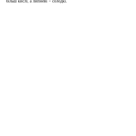
більш кислі, а липневі – солодкі.