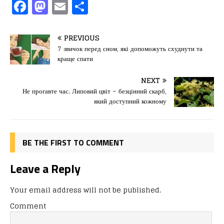
F
M
E
П
a
a
m
од
c
st
ai
іл
PREVIOUS
e
o
l
и
7 звичок перед сном, які допоможуть схуднути та
краще спати
b
d
т
o
o
ис
NEXT
Не прогавте час. Липовий цвіт – безцінний скарб,
o
n
я
який доступний кожному
k
BE THE FIRST TO COMMENT
Leave a Reply
Your email address will not be published.
Comment