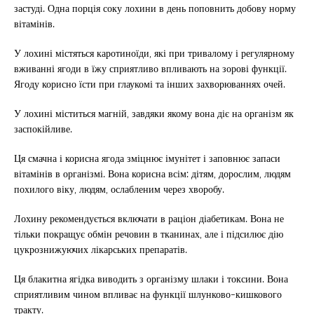
застуді. Одна порція соку лохини в день поповнить добову норму
вітамінів.
У лохині містяться каротиноїди, які при тривалому і регулярному
вживанні ягоди в їжу сприятливо впливають на зорові функції.
Ягоду корисно їсти при глаукомі та інших захворюваннях очей.
У лохині міститься магній, завдяки якому вона діє на організм як
заспокійливе.
Ця смачна і корисна ягода зміцнює імунітет і заповнює запаси
вітамінів в організмі. Вона корисна всім: дітям, дорослим, людям
похилого віку, людям, ослабленим через хворобу.
Лохину рекомендується включати в раціон діабетикам. Вона не
тільки покращує обмін речовин в тканинах, але і підсилює дію
цукрознижуючих лікарських препаратів.
Ця блакитна ягідка виводить з організму шлаки і токсини. Вона
сприятливим чином впливає на функції шлунково-кишкового
тракту.