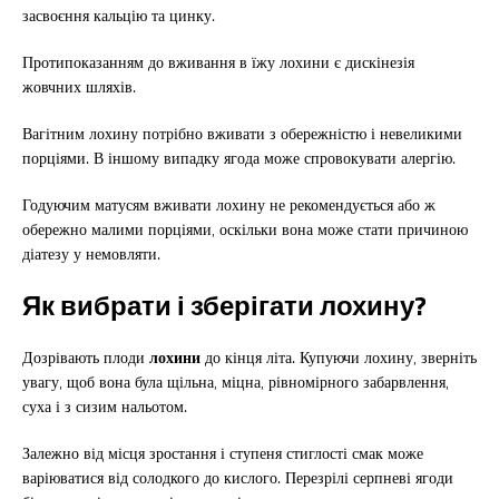
засвоєння кальцію та цинку.
Протипоказанням до вживання в їжу лохини є дискінезія
жовчних шляхів.
Вагітним лохину потрібно вживати з обережністю і невеликими
порціями. В іншому випадку ягода може спровокувати алергію.
Годуючим матусям вживати лохину не рекомендується або ж
обережно малими порціями, оскільки вона може стати причиною
діатезу у немовляти.
Як вибрати і зберігати лохину?
Дозрівають плоди
лохини
до кінця літа. Купуючи лохину, зверніть
увагу, щоб вона була щільна, міцна, рівномірного забарвлення,
суха і з сизим нальотом.
Залежно від місця зростання і ступеня стиглості смак може
варіюватися від солодкого до кислого. Перезрілі серпневі ягоди