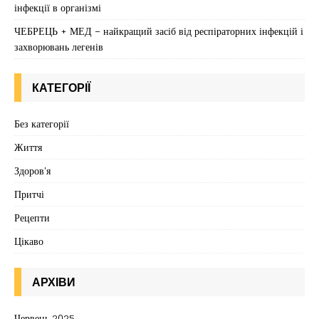
інфекції в організмі
ЧЕБРЕЦЬ + МЕД – найкращий засіб від респіраторних інфекцій і
захворювань легенів
КАТЕГОРІЇ
Без категорії
Життя
Здоров'я
Притчі
Рецепти
Цікаво
АРХІВИ
Червень 2025