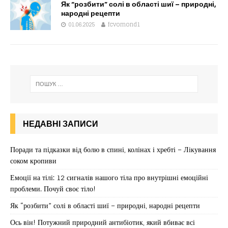
Як “розбити” солі в області шиї – природні,
народні рецепти
01.06.2025
fcvomond1
НЕДАВНІ ЗАПИСИ
Поради та підказки від болю в спині, колінах і хребті – Лікування
соком кропиви
Емоції на тілі: 12 сигналів нашого тіла про внутрішні емоційні
проблеми. Почуй своє тіло!
Як “розбити” солі в області шиї – природні, народні рецепти
Ось він! Потужний природний антибіотик, який вбиває всі