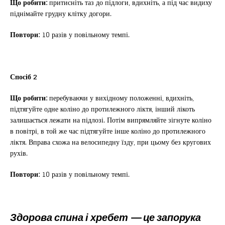
Що робити:
притисніть таз до підлоги, вдихніть, а під час видиху
піднімайте грудну клітку догори.
Повтори:
10 разів у повільному темпі.
Спосіб 2
Що робити:
перебуваючи у вихідному положенні, вдихніть,
підтягуйте одне коліно до протилежного ліктя, інший лікоть
залишається лежати на підлозі. Потім випрямляйте зігнуте коліно
в повітрі, в той же час підтягуйте інше коліно до протилежного
ліктя. Вправа схожа на велосипедну їзду, при цьому без кругових
рухів.
Повтори:
10 разів у повільному темпі.
Здорова спина і хребет — це запорука