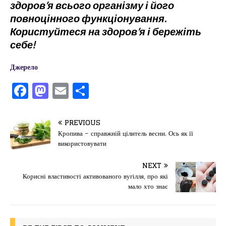
здоров’я всього організму і його
повноцінного функціонування.
Користуйтеся на здоров’я і бережіть
себе!
Джерело
F
M
E
П
a
a
m
од
c
st
ai
іл
PREVIOUS
e
o
l
и
Кропива – справжній цілитель весни. Ось як її
використовувати
b
d
т
o
o
ис
NEXT
Корисні властивості активованого вугілля, про які
o
n
я
мало хто знає
k