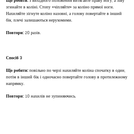
Що робити:
з вихідного положення витягайте праву ногу, а ліву
згинайте в коліні. Стопу «чіпляйте» за коліно прямої ноги.
Нахиляйте зігнуте коліно назовні, а голову повертайте в інший
бік, плечі залишаються нерухомими.
Повтори:
20 разів.
Спосіб 3
Що робити:
повільно по черзі нахиляйте коліна спочатку в один,
потім в інший бік і одночасно повертайте голову в протилежному
напрямку.
Повтори:
10 нахилів не зупиняючись.