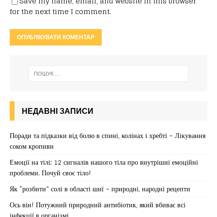
Save my name, email, and website in this browser
for the next time I comment.
НЕДАВНІ ЗАПИСИ
Поради та підказки від болю в спині, колінах і хребті – Лікування
соком кропиви
Емоції на тілі: 12 сигналів нашого тіла про внутрішні емоційні
проблеми. Почуй своє тіло!
Як “розбити” солі в області шиї – природні, народні рецепти
Ось він! Потужний природний антибіотик, який вбиває всі
інфекції в організмі