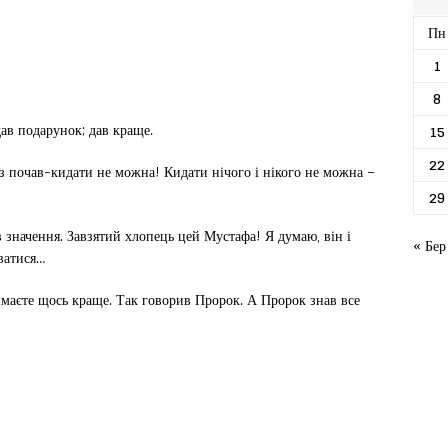
Пн
1
8
дав подарунок; дав краще.
15
22
Раз почав-кидати не можна! Кидати нічого і нікого не можна –
29
 значення. Завзятий хлопець цей Мустафа! Я думаю, він і
« Бер
уватися…
маєте щось краще. Так говорив Пророк. А Пророк знав все