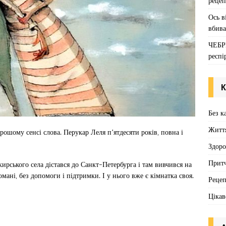
рецеп
Ось в
вбива
ЧЕБР
респі
К
Без к
Житт
ошому сенсі слова. Перукар Леля п’ятдесяти років, повна і
Здоро
Притч
кирського села дістався до Санкт-Петербурга і там вивчився на
хомані, без допомоги і підтримки. І у нього вже є кімнатка своя.
Реце
Цікав