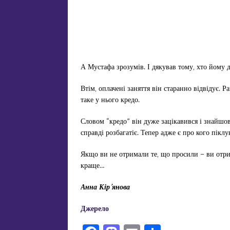
А Мустафа зрозумів. І дякував тому, хто йому 
Втім, оплачені заняття він старанно відвідує. 
таке у нього кредо.
Словом “кредо” він дуже зацікавився і знайшов
справді розбагатіє. Тепер адже є про кого пікл
Якщо ви не отримали те, що просили – ви отри
краще…
Анна Кір’янова
Джерело