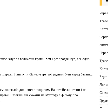
А
Черв
Траве
Квіте
Серп
Липе
Черв
ітнес-клуб за величезні гроші. Хоч і розпродаж був, все одно
Траве
Квіте
в мережі. І виступи бізнес-гуру, які радили бути серед багатих.
Берез
Люти
сміялися або дивилися з подивом. На китайські штани і на
Січен
вправи. І взагалі він схожий на Мустафу з фільму про
.
Груде