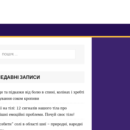
НЕДАВНІ ЗАПИСИ
и та підказки від болю в спині, колінах і хребті
ування соком кропиви
ї на тілі: 12 сигналів нашого тіла про
ішні емоційні проблеми. Почуй своє тіло!
озбити” солі в області шиї – природні, народні