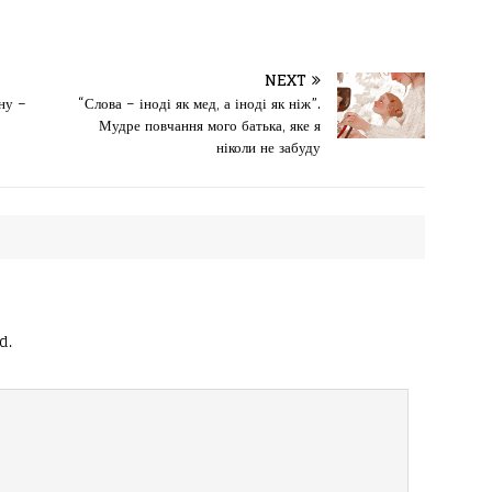
NEXT
ну –
“Слова – іноді як мед, а іноді як ніж”.
Мудре повчання мого батька, яке я
ніколи не забуду
d.