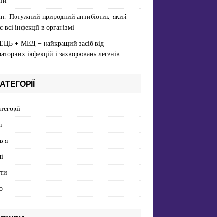
ти
ін! Потужний природний антибіотик, який
є всі інфекції в організмі
ЕЦЬ + МЕД – найкращий засіб від
раторних інфекцій і захворювань легенів
АТЕГОРІЇ
атегорії
я
в'я
і
пти
о