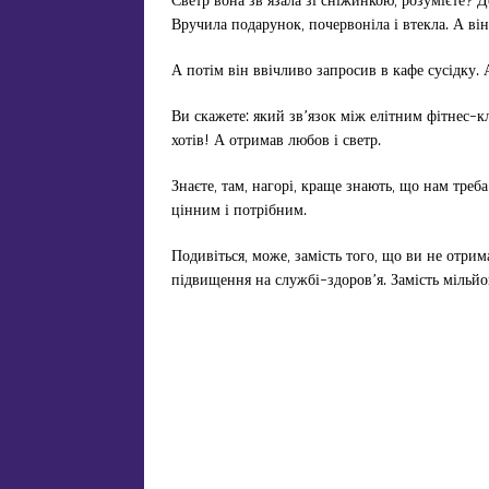
Вручила подарунок, почервоніла і втекла. А він
А потім він ввічливо запросив в кафе сусідку.
Ви скажете: який зв’язок між елітним фітнес-к
хотів! А отримав любов і светр.
Знаєте, там, нагорі, краще знають, що нам треб
цінним і потрібним.
Подивіться, може, замість того, що ви не отри
підвищення на службі-здоров’я. Замість мільйо