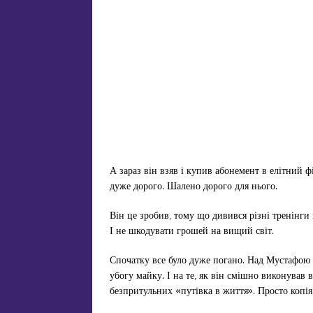
А зараз він взяв і купив абонемент в елітний ф
дуже дорого. Шалено дорого для нього.
Він це зробив, тому що дивився різні тренінги 
І не шкодувати грошей на вищий світ.
Спочатку все було дуже погано. Над Мустафою 
убогу майку. І на те, як він смішно виконував 
безпритульних «путівка в життя». Просто копія