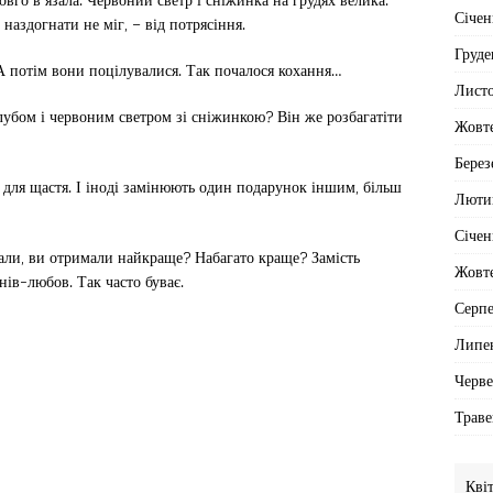
Січен
 наздогнати не міг, – від потрясіння.
Груде
 А потім вони поцілувалися. Так почалося кохання…
Лист
лубом і червоним светром зі сніжинкою? Він же розбагатіти
Жовт
Берез
а для щастя. І іноді замінюють один подарунок іншим, більш
Люти
Січен
мали, ви отримали найкраще? Набагато краще? Замість
Жовт
нів-любов. Так часто буває.
Серп
Липе
Черв
Траве
Кві