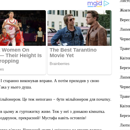
Лист
Жовт
Верес
Липе
Черв
Траве
Квіте
Берез
Липе
 І старанно виконував вправи. А потім приходив у свою
Черв
Така у нього душа.
Траве
 мільйонером. Це теж непогано – бути мільйонером для початку.
Квіте
а в цьому ж гуртожитку живе. Теж у неї з донькою кімнатка.
Берез
подарунок, прекрасний! Мустафа навіть остовпів!
Люти
овго в’язала. Червоний светр і сніжинка на грудях велика.