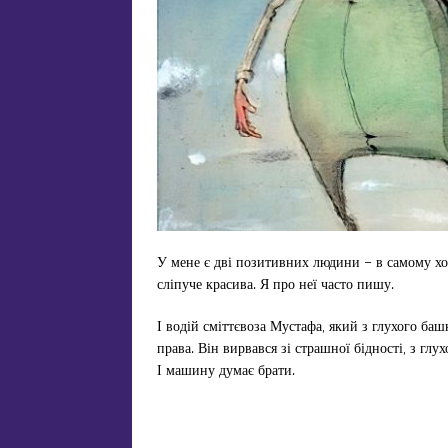
У мене є дві позитивних людини – в самому хор
сліпуче красива. Я про неї часто пишу.
І водій сміттєвоза Мустафа, який з глухого баш
права. Він вирвався зі страшної бідності, з глу
І машину думає брати.