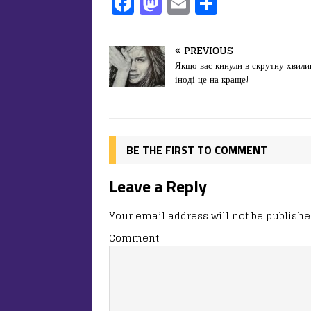
F
M
E
П
a
a
m
од
c
st
ai
іл
PREVIOUS
e
o
l
и
Якщо вас кинули в скрутну хвили
іноді це на краще!
b
d
т
o
o
ис
o
n
я
k
BE THE FIRST TO COMMENT
Leave a Reply
Your email address will not be publishe
Comment