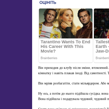
Він приходив до клубу після зміни, втомлений.
кімнатку і навіть плакав іноді. Від самотності. 
Він мріяв розбагатіти, стати мільярдером. Або
Ну ось, а потім до нього підійшла сусідка, вон
Вона підійшла і подарувала чудовий, чудовий 
Светр вона зв’язала зі сніжинкою, розумієте? Д