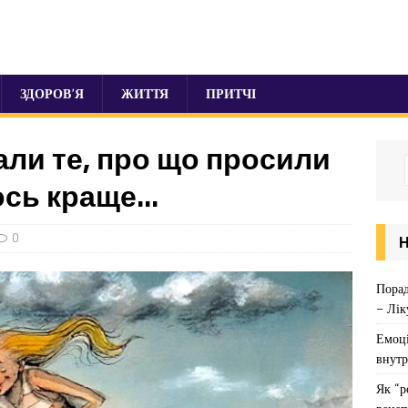
ЗДОРОВ’Я
ЖИТТЯ
ПРИТЧІ
али те, про що просили
ось краще…
0
Порад
– Лік
Емоці
внутр
Як “р