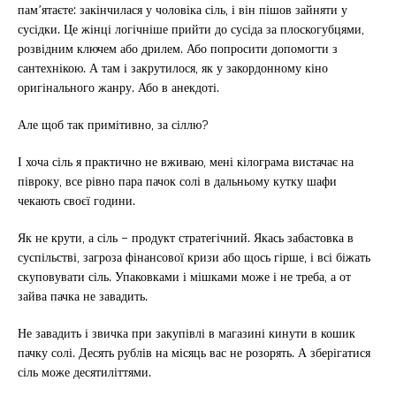
пам’ятаєте: закінчилася у чоловіка сіль, і він пішов зайняти у
сусідки. Це жінці логічніше прийти до сусіда за плоскогубцями,
розвідним ключем або дрилем. Або попросити допомогти з
сантехнікою. А там і закрутилося, як у закордонному кіно
оригінального жанру. Або в анекдоті.
Але щоб так примітивно, за сіллю?
І хоча сіль я практично не вживаю, мені кілограма вистачає на
півроку, все рівно пара пачок солі в дальньому кутку шафи
чекають своєї години.
Як не крути, а сіль – продукт стратегічний. Якась забастовка в
суспільстві, загроза фінансової кризи або щось гірше, і всі біжать
скуповувати сіль. Упаковками і мішками може і не треба, а от
зайва пачка не завадить.
Не завадить і звичка при закупівлі в магазині кинути в кошик
пачку солі. Десять рублів на місяць вас не розорять. А зберігатися
сіль може десятиліттями.