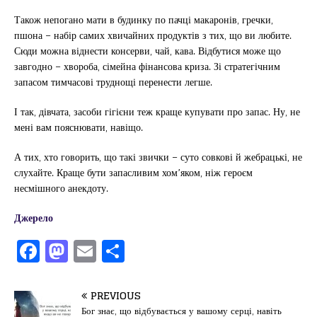
Також непогано мати в будинку по пачці макаронів, гречки,
пшона – набір самих хвичайних продуктів з тих, що ви любите.
Сюди можна віднести консерви, чай, кава. Відбутися може що
завгодно – хвороба, сімейна фінансова криза. Зі стратегічним
запасом тимчасові труднощі перенести легше.
І так, дівчата, засоби гігієни теж краще купувати про запас. Ну, не
мені вам пояснювати, навіщо.
А тих, хто говорить, що такі звички – суто совкові й жебрацькі, не
слухайте. Краще бути запасливим хом’яком, ніж героєм
несмішного анекдоту.
Джерело
F
M
E
П
a
a
m
од
c
st
ai
іл
PREVIOUS
Бог знає, що відбувається у вашому серці, навіть