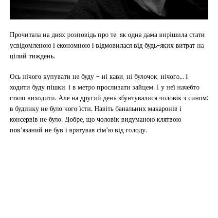
Прочитала на днях розповідь про те, як одна дама вирішила стати
усвідомленою і економною і відмовилася від будь-яких витрат на
цілий тиждень.
Ось нічого купувати не буду – ні кави, ні булочок, нічого… і
ходити буду пішки, і в метро прослизати зайцем. І у неї начебто
стало виходити. Але на другий день збунтувалися чоловік з сином:
в будинку не було чого їсти. Навіть банальних макаронів і
консервів не було. Добре, що чоловік видуманою клятвою
пов’язаний не був і врятував сім’ю від голоду.