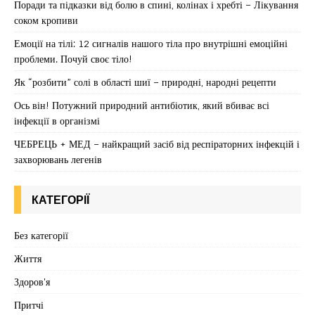
Поради та підказки від болю в спині, колінах і хребті – Лікування
соком кропиви
Емоції на тілі: 12 сигналів нашого тіла про внутрішні емоційні
проблеми. Почуй своє тіло!
Як “розбити” солі в області шиї – природні, народні рецепти
Ось він! Потужний природний антибіотик, який вбиває всі
інфекції в організмі
ЧЕБРЕЦЬ + МЕД – найкращий засіб від респіраторних інфекцій і
захворювань легенів
КАТЕГОРІЇ
Без категорії
Життя
Здоров'я
Притчі