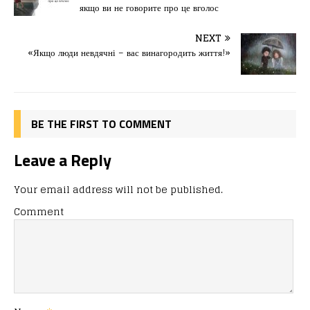
e
o
l
и
якщо ви не говорите про це вголос
b
d
т
o
o
ис
NEXT
«Якщо люди невдячні – вас винагородить життя!»
o
n
я
k
BE THE FIRST TO COMMENT
Leave a Reply
Your email address will not be published.
Comment