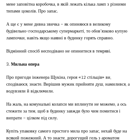
мене заповітна коробочка, в якій лежать кілька ламп з різними
типами цоколів. Про запас.
А ще є у мене дивна звичка – як опиняюся в великому
будівельно-господарському супермаркеті, то обов’язково купую
лампочки, навіть якщо наявні в будинку горять справно.
Відмінний спосіб несподівано не опинитися в темряві.
3.
Мильна опера
Про пригоди інженера Щукіна, героя «12 стільців» ви,
сподіваюся, знаєте. Вирішив мужик прийняти душ, намилився, а
водувзяли й відключили.
На жаль, на комунальні колапси ми вплинути не можемо, а ось
стежити за тим, щоб в будинку завжди було чим помитися і
випрати – цілком під силу.
Купіть упаковку самого простого мила про запас, нехай буде на
всякий пожежний. А то знаєте, дорогущий гель з ароматом